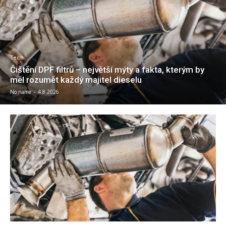
Tech
Čištění DPF filtrů – největší mýty a fakta, kterým by
měl rozumět každý majitel dieselu
No name
-
4.8.2026