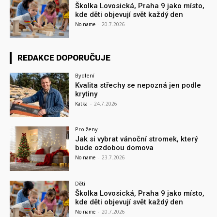
Školka Lovosická, Praha 9 jako místo,
kde děti objevují svět každý den
No name
-
20.7.2026
REDAKCE DOPORUČUJE
Bydlení
Kvalita střechy se nepozná jen podle
krytiny
Katka
-
24.7.2026
Pro ženy
Jak si vybrat vánoční stromek, který
bude ozdobou domova
No name
-
23.7.2026
Děti
Školka Lovosická, Praha 9 jako místo,
kde děti objevují svět každý den
No name
-
20.7.2026