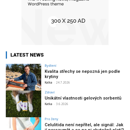
LATEST NEWS
Bydlení
Kvalita střechy se nepozná jen podle
krytiny
Katka
-
24.7.2026
Zdraví
Unikátní vlastnosti gelových sorbentů
Katka
-
3.6.2026
Pro ženy
Celulitida není nepřítel, ale signál: Jak
jí porozumět a co na ni skutečně platí?