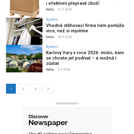
i efektivní přepravě zboží
Katka
-
31.3.2026
Bydlení
Vhodná stěhovací firma nám pomůže
více, než si myslíme
Katka
-
18.3.2026
Bydlení
Karlovy Vary v roce 2026: místo, kam
se chcete jet podívat – a možná i
zůstat
Katka
-
9.3.2026
1
2
3
- Advertisement -