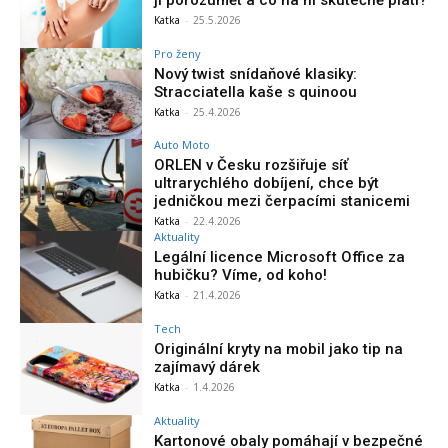
Katka
-
25.5.2026
Pro ženy
Nový twist snídaňové klasiky:
Stracciatella kaše s quinoou
Katka
-
25.4.2026
Auto Moto
ORLEN v Česku rozšiřuje síť
ultrarychlého dobíjení, chce být
jedničkou mezi čerpacími stanicemi
Katka
-
22.4.2026
Aktuality
Legální licence Microsoft Office za
hubičku? Víme, od koho!
Katka
-
21.4.2026
Tech
Originální kryty na mobil jako tip na
zajímavý dárek
Katka
-
1.4.2026
Aktuality
Kartonové obaly pomáhají v bezpečné