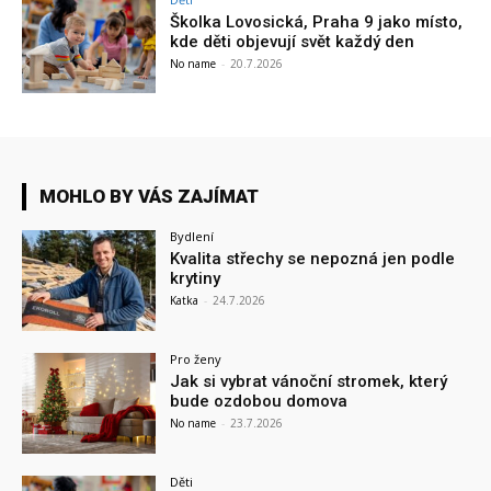
Školka Lovosická, Praha 9 jako místo,
kde děti objevují svět každý den
No name
-
20.7.2026
MOHLO BY VÁS ZAJÍMAT
Bydlení
Kvalita střechy se nepozná jen podle
krytiny
Katka
-
24.7.2026
Pro ženy
Jak si vybrat vánoční stromek, který
bude ozdobou domova
No name
-
23.7.2026
Děti