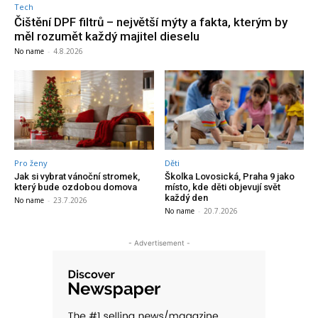
Tech
Čištění DPF filtrů – největší mýty a fakta, kterým by
měl rozumět každý majitel dieselu
No name
-
4.8.2026
Pro ženy
Děti
Jak si vybrat vánoční stromek,
Školka Lovosická, Praha 9 jako
který bude ozdobou domova
místo, kde děti objevují svět
každý den
No name
-
23.7.2026
No name
-
20.7.2026
- Advertisement -