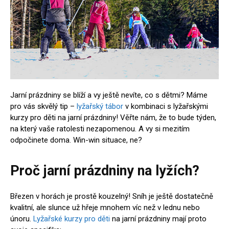
Jarní prázdniny se blíží a vy ještě nevíte, co s dětmi? Máme
pro vás skvělý tip –
lyžařský tábor
v kombinaci s lyžařskými
kurzy pro děti na jarní prázdniny! Věřte nám, že to bude týden,
na který vaše ratolesti nezapomenou. A vy si mezitím
odpočinete doma. Win-win situace, ne?
Proč jarní prázdniny na lyžích?
Březen v horách je prostě kouzelný! Sníh je ještě dostatečně
kvalitní, ale slunce už hřeje mnohem víc než v lednu nebo
únoru.
Lyžařské kurzy pro děti
na jarní prázdniny mají proto