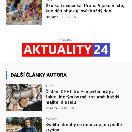
Školka Lovosická, Praha 9 jako místo,
kde děti objevují svět každý den
No name
-
20.7.2026
- Reklama-
DALŠÍ ČLÁNKY AUTORA
Tech
Čištění DPF filtrů – největší mýty a
fakta, kterým by měl rozumět každý
majitel dieselu
No name
-
4.8.2026
Bydlení
Kvalita střechy se nepozná jen podle
krytiny