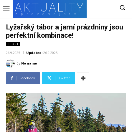
AKTUALITY
zpravodajství
Lyžařský tábor a jarní prázdniny jsou
perfektní kombinace!
SPORT
26.9.2025
Updated:
26.9.2025
By
No name
Facebook
Twitter