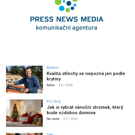
Bydlení
Kvalita střechy se nepozná jen podle
krytiny
Katka
-
24.7.2026
Pro ženy
Jak si vybrat vánoční stromek, který
bude ozdobou domova
No name
-
23.7.2026
Děti