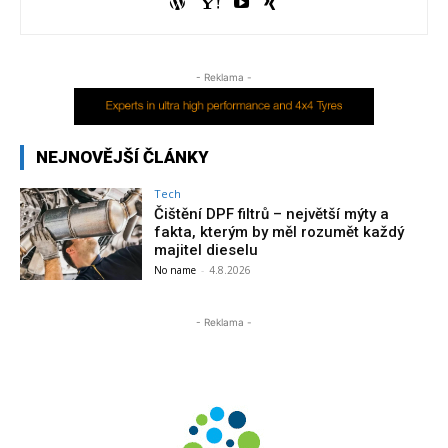
- Reklama -
NEJNOVĚJŠÍ ČLÁNKY
Tech
Čištění DPF filtrů – největší mýty a
fakta, kterým by měl rozumět každý
majitel dieselu
No name
-
4.8.2026
- Reklama -