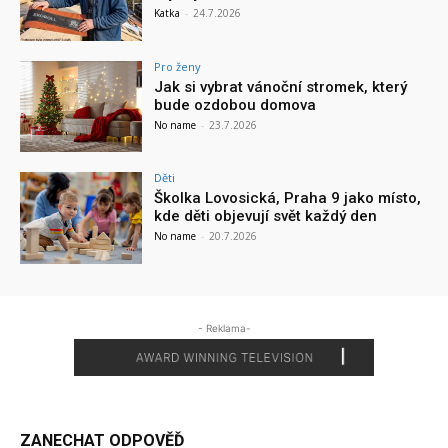
Katka
-
24.7.2026
Pro ženy
Jak si vybrat vánoční stromek, který
bude ozdobou domova
No name
-
23.7.2026
Děti
Školka Lovosická, Praha 9 jako místo,
kde děti objevují svět každý den
No name
-
20.7.2026
- Reklama-
ZANECHAT ODPOVĚĎ