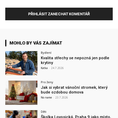
PŘIHLÁSIT ZANECHAT KOMENTÁŘ
MOHLO BY VÁS ZAJÍMAT
Bydlení
Kvalita střechy se nepozná jen podle
krytiny
Katka
-
24.7.2026
Pro ženy
Jak si vybrat vánoční stromek, který
bude ozdobou domova
No name
-
23.7.2026
Děti
Školka Lovosická, Praha 9 jako místo,