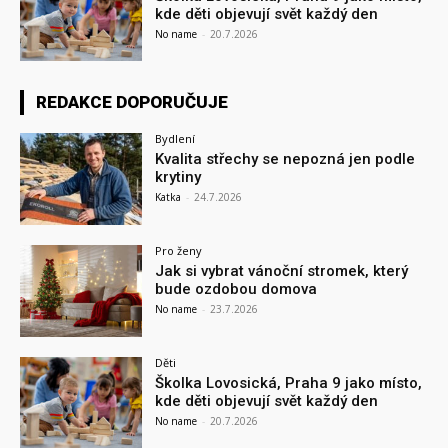
kde děti objevují svět každý den
No name
-
20.7.2026
REDAKCE DOPORUČUJE
Bydlení
Kvalita střechy se nepozná jen podle
krytiny
Katka
-
24.7.2026
Pro ženy
Jak si vybrat vánoční stromek, který
bude ozdobou domova
No name
-
23.7.2026
Děti
Školka Lovosická, Praha 9 jako místo,
kde děti objevují svět každý den
No name
-
20.7.2026