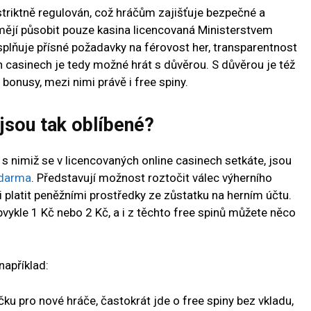
striktně regulován, což hráčům zajišťuje bezpečné a
mějí působit pouze kasina licencovaná Ministerstvem
 splňuje přísné požadavky na férovost her, transparentnost
 casinech je tedy možné hrát s důvěrou. S důvěrou je též
onusy, mezi nimi právě i free spiny.
 jsou tak oblíbené?
s nimiž se v licencovaných online casinech setkáte, jsou
zdarma
. Představují možnost roztočit válec výherního
 platit peněžními prostředky ze zůstatku na herním účtu.
kle 1 Kč nebo 2 Kč, a i z těchto free spinů můžete něco
například:
íčku pro nové hráče, častokrát jde o free spiny bez vkladu,