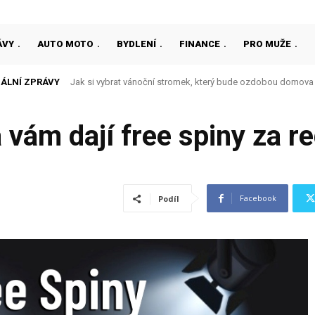
ÁVY
AUTO MOTO
BYDLENÍ
FINANCE
PRO MUŽE
ÁLNÍ ZPRÁVY
Jak si vybrat vánoční stromek, který bude ozdobou domova
 vám dají free spiny za re
Facebook
Podíl