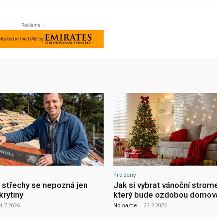
- Reklama -
Pro ženy
a střechy se nepozná jen
Jak si vybrat vánoční strom
krytiny
který bude ozdobou domov
4.7.2026
No name
-
23.7.2026