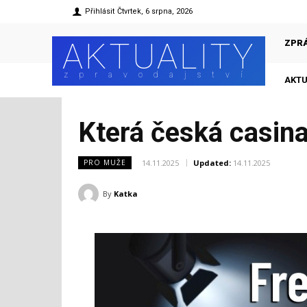
Přihlásit
Čtvrtek, 6 srpna, 2026
AKTUALITY
ZPR
zpravodajství
AKTU
Která česká casina
14.11.2025
Updated:
14.11.2025
PRO MUŽE
By
Katka