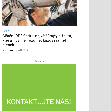
Tech
Čištění DPF filtrů – největší mýty a fakta,
kterým by měl rozumět každý majitel
dieselu
No name
-
4.8.2026
- Reklama -