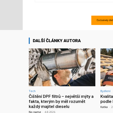
DALŠÍ ČLÁNKY AUTORA
Tech
Bydlení
Čištění DPF filtrů – největší mýty a
Kvalit
fakta, kterým by měl rozumět
podle 
každý majitel dieselu
Katka
-
2
No name
-
4.8.2026