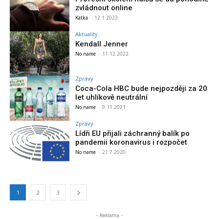
zvládnout online
Katka
-
12.1.2023
Aktuality
Kendall Jenner
No name
-
11.12.2022
Zprávy
Coca-Cola HBC bude nejpozději za 20
let uhlíkově neutrální
No name
-
9.11.2021
Zprávy
Lídři EU přijali záchranný balík po
pandemii koronavirus i rozpočet
No name
-
21.7.2020
1
2
3
- Reklama -