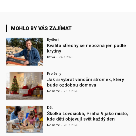
MOHLO BY VÁS ZAJÍMAT
Bydlení
Kvalita střechy se nepozná jen podle
krytiny
Katka
-
24.7.2026
Pro ženy
Jak si vybrat vánoční stromek, který
bude ozdobou domova
No name
-
23.7.2026
Děti
Školka Lovosická, Praha 9 jako místo,
kde děti objevují svět každý den
No name
-
20.7.2026