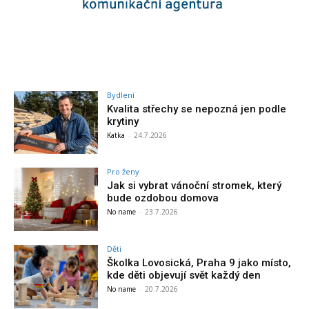
Bydlení
Kvalita střechy se nepozná jen podle
krytiny
Katka
-
24.7.2026
Pro ženy
Jak si vybrat vánoční stromek, který
bude ozdobou domova
No name
-
23.7.2026
Děti
Školka Lovosická, Praha 9 jako místo,
kde děti objevují svět každý den
No name
-
20.7.2026