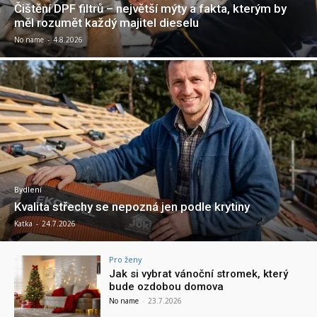
Čištění DPF filtrů – největší mýty a fakta, kterým by
měl rozumět každý majitel dieselu
No name
-
4.8.2026
Bydlení
Kvalita střechy se nepozná jen podle krytiny
Katka
-
24.7.2026
Pro ženy
Jak si vybrat vánoční stromek, který
bude ozdobou domova
No name
-
23.7.2026