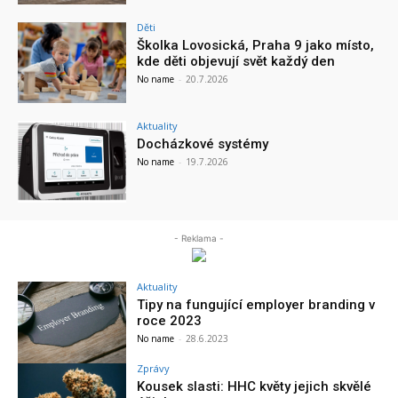
Děti
Školka Lovosická, Praha 9 jako místo,
kde děti objevují svět každý den
No name
-
20.7.2026
Aktuality
Docházkové systémy
No name
-
19.7.2026
- Reklama -
Aktuality
Tipy na fungující employer branding v
roce 2023
No name
-
28.6.2023
Zprávy
Kousek slasti: HHC květy jejich skvělé