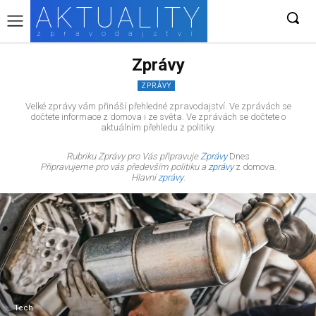
AKTUALITY
zpravodajství
Zprávy
ZPRÁVY
Velké zprávy vám přináší přehledné zpravodajství. Ve zprávách se
dočtete informace z domova i ze světa. Ve zprávách se dočtete o
aktuálním přehledu z politiky.
Rubriku Zprávy pro Vás připravuje
Zprávy
Dnes
Připravujeme pro vás především politiku a
zprávy
z domova.
Hlavní
zprávy
.
Tech