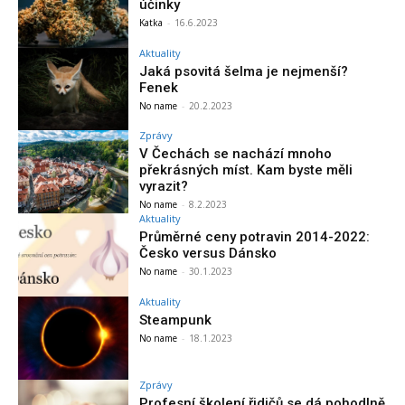
účinky
Katka
-
16.6.2023
Aktuality
Jaká psovitá šelma je nejmenší?
Fenek
No name
-
20.2.2023
Zprávy
V Čechách se nachází mnoho
překrásných míst. Kam byste měli
vyrazit?
No name
-
8.2.2023
Aktuality
Průměrné ceny potravin 2014-2022:
Česko versus Dánsko
No name
-
30.1.2023
Aktuality
Steampunk
No name
-
18.1.2023
Zprávy
Profesní školení řidičů se dá pohodlně