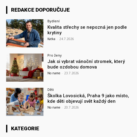
REDAKCE DOPORUČUJE
Bydlení
Kvalita střechy se nepozná jen podle
krytiny
Katka
-
24.7.2026
Pro ženy
Jak si vybrat vánoční stromek, který
bude ozdobou domova
No name
-
23.7.2026
Děti
Školka Lovosická, Praha 9 jako místo,
kde děti objevují svět každý den
No name
-
20.7.2026
KATEGORIE