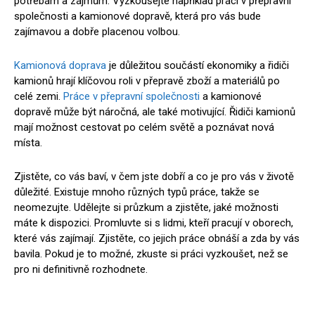
potřebám a zájmům. Vyzkoušejte například práci v přepravní
společnosti a kamionové dopravě, která pro vás bude
zajímavou a dobře placenou volbou.
Kamionová doprava
je důležitou součástí ekonomiky a řidiči
kamionů hrají klíčovou roli v přepravě zboží a materiálů po
celé zemi.
Práce v přepravní společnosti
a kamionové
dopravě může být náročná, ale také motivující. Řidiči kamionů
mají možnost cestovat po celém světě a poznávat nová
místa.
Zjistěte, co vás baví, v čem jste dobří a co je pro vás v životě
důležité. Existuje mnoho různých typů práce, takže se
neomezujte. Udělejte si průzkum a zjistěte, jaké možnosti
máte k dispozici. Promluvte si s lidmi, kteří pracují v oborech,
které vás zajímají. Zjistěte, co jejich práce obnáší a zda by vás
bavila. Pokud je to možné, zkuste si práci vyzkoušet, než se
pro ni definitivně rozhodnete.