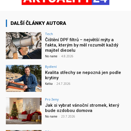
DALŠÍ ČLÁNKY AUTORA
Tech
Čištění DPF filtrů – největší mýty a
fakta, kterým by měl rozumět každý
majitel dieselu
No name
-
4.8.2026
Bydlení
Kvalita střechy se nepozná jen podle
krytiny
Katka
-
24.7.2026
Pro ženy
Jak si vybrat vánoční stromek, který
bude ozdobou domova
No name
-
23.7.2026