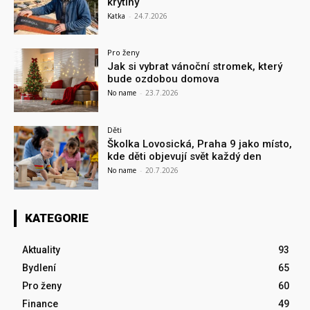
krytiny
Katka
-
24.7.2026
Pro ženy
Jak si vybrat vánoční stromek, který
bude ozdobou domova
No name
-
23.7.2026
Děti
Školka Lovosická, Praha 9 jako místo,
kde děti objevují svět každý den
No name
-
20.7.2026
KATEGORIE
Aktuality
93
Bydlení
65
Pro ženy
60
Finance
49