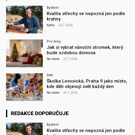
Bydlení
Kvalita střechy se nepozná jen podle
krytiny
Katka
-
24.7.2026
Pro ženy
Jak si vybrat vánoční stromek, který
bude ozdobou domova
No name
-
23.7.2026
Děti
Školka Lovosická, Praha 9 jako místo,
kde děti objevují svět každý den
No name
-
20.7.2026
REDAKCE DOPORUČUJE
Bydlení
Kvalita střechy se nepozná jen podle