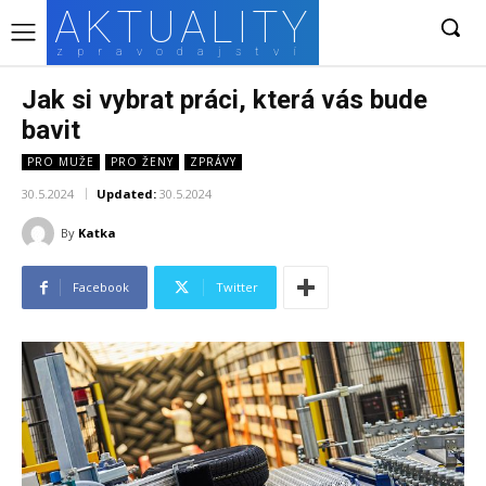
AKTUALITY
zpravodajství
Jak si vybrat práci, která vás bude
bavit
PRO MUŽE
PRO ŽENY
ZPRÁVY
30.5.2024
Updated:
30.5.2024
By
Katka
Facebook
Twitter