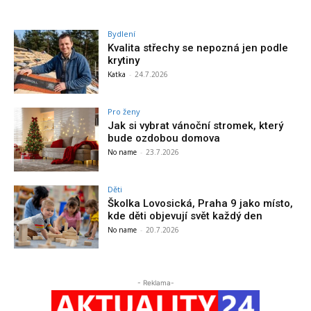
Bydlení
Kvalita střechy se nepozná jen podle
krytiny
Katka
-
24.7.2026
Pro ženy
Jak si vybrat vánoční stromek, který
bude ozdobou domova
No name
-
23.7.2026
Děti
Školka Lovosická, Praha 9 jako místo,
kde děti objevují svět každý den
No name
-
20.7.2026
- Reklama-