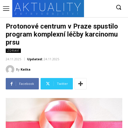
AKTUALITY
zpravodajství
Protonové centrum v Praze spustilo
program komplexní léčby karcinomu
prsu
ZDRAVÍ
24.11.2025
Updated:
24.11.2025
By
Katka
Facebook
Twitter