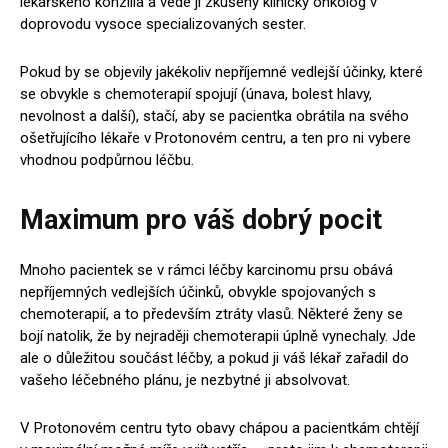
lékařského konzilia a vede ji zkušený klinický onkolog v
doprovodu vysoce specializovaných sester.
Pokud by se objevily jakékoliv nepříjemné vedlejší účinky, které
se obvykle s chemoterapií spojují (únava, bolest hlavy,
nevolnost a další), stačí, aby se pacientka obrátila na svého
ošetřujícího lékaře v Protonovém centru, a ten pro ni vybere
vhodnou podpůrnou léčbu.
Maximum pro váš dobrý pocit
Mnoho pacientek se v rámci léčby karcinomu prsu obává
nepříjemných vedlejších účinků, obvykle spojovaných s
chemoterapií, a to především ztráty vlasů. Některé ženy se
bojí natolik, že by nejraději chemoterapii úplně vynechaly. Jde
ale o důležitou součást léčby, a pokud ji váš lékař zařadil do
vašeho léčebného plánu, je nezbytné ji absolvovat.
V Protonovém centru tyto obavy chápou a pacientkám chtějí