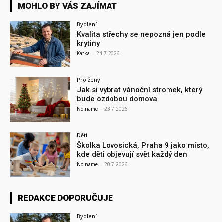
MOHLO BY VÁS ZAJÍMAT
Bydlení
Kvalita střechy se nepozná jen podle
krytiny
Katka
-
24.7.2026
Pro ženy
Jak si vybrat vánoční stromek, který
bude ozdobou domova
No name
-
23.7.2026
Děti
Školka Lovosická, Praha 9 jako místo,
kde děti objevují svět každý den
No name
-
20.7.2026
REDAKCE DOPORUČUJE
Bydlení