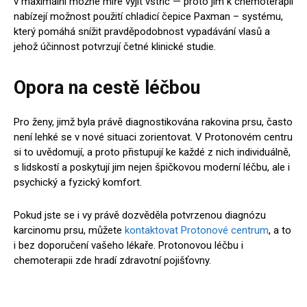
v maximální možné míře vyjít vstříc — proto jim k chemoterapii
nabízejí možnost použití chladicí čepice Paxman – systému,
který pomáhá snížit pravděpodobnost vypadávání vlasů a
jehož účinnost potvrzují četné klinické studie.
Opora na cestě léčbou
Pro ženy, jimž byla právě diagnostikována rakovina prsu, často
není lehké se v nové situaci zorientovat. V Protonovém centru
si to uvědomují, a proto přistupují ke každé z nich individuálně,
s lidskostí a poskytují jim nejen špičkovou moderní léčbu, ale i
psychický a fyzický komfort.
Pokud jste se i vy právě dozvěděla potvrzenou diagnózu
karcinomu prsu, můžete
kontaktovat Protonové centrum
, a to
i bez doporučení vašeho lékaře. Protonovou léčbu i
chemoterapii zde hradí zdravotní pojišťovny.