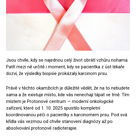
Jsou chvíle, kdy se najednou celý život obrátí vzhůru nohama.
Patří mezi ně určitě i moment, kdy se pacientka z úst lékaře
dozví, že výsledky biopsie prokázaly karcinom prsu.
Právě v těchto okamžicích je důležité vědět, že na to nebudete
sama a že existuje místo, kde vás nenechají tápat ve tmě. Tím
místem je Protonové centrum — moderní onkologické
zařízení, které od 1. 10. 2025 spustilo kompletní
koordinovanou péči o pacientky s karcinomem prsu. Pod svá
křídla vás vezmou od chvíle stanovení diagnózy až po
absolvování protonové radioterapie.