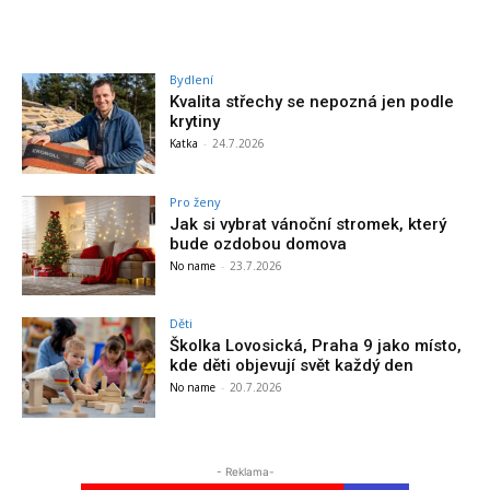
Bydlení
Kvalita střechy se nepozná jen podle
krytiny
Katka
-
24.7.2026
Pro ženy
Jak si vybrat vánoční stromek, který
bude ozdobou domova
No name
-
23.7.2026
Děti
Školka Lovosická, Praha 9 jako místo,
kde děti objevují svět každý den
No name
-
20.7.2026
- Reklama-