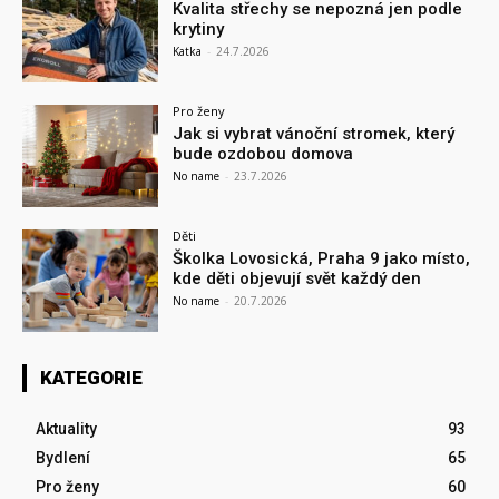
Kvalita střechy se nepozná jen podle
krytiny
Katka
-
24.7.2026
Pro ženy
Jak si vybrat vánoční stromek, který
bude ozdobou domova
No name
-
23.7.2026
Děti
Školka Lovosická, Praha 9 jako místo,
kde děti objevují svět každý den
No name
-
20.7.2026
KATEGORIE
Aktuality
93
Bydlení
65
Pro ženy
60