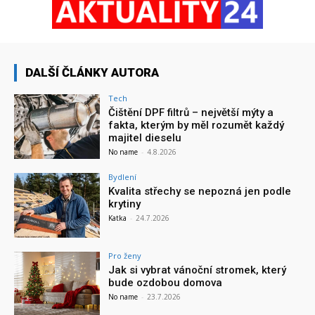
DALŠÍ ČLÁNKY AUTORA
Tech
Čištění DPF filtrů – největší mýty a
fakta, kterým by měl rozumět každý
majitel dieselu
No name
-
4.8.2026
Bydlení
Kvalita střechy se nepozná jen podle
krytiny
Katka
-
24.7.2026
Pro ženy
Jak si vybrat vánoční stromek, který
bude ozdobou domova
No name
-
23.7.2026