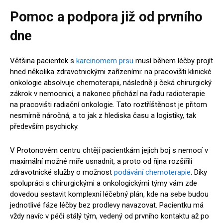
Pomoc a podpora již od prvního
dne
Většina pacientek s
karcinomem prsu
musí během léčby projít
hned několika zdravotnickými zařízeními: na pracovišti klinické
onkologie absolvuje chemoterapii, následně ji čeká chirurgický
zákrok v nemocnici, a nakonec přichází na řadu radioterapie
na pracovišti radiační onkologie. Tato roztříštěnost je přitom
nesmírně náročná, a to jak z hlediska času a logistiky, tak
především psychicky.
V Protonovém centru chtějí pacientkám jejich boj s nemocí v
maximální možné míře usnadnit, a proto od října rozšířili
zdravotnické služby o možnost
podávání chemoterapie
. Díky
spolupráci s chirurgickými a onkologickými týmy vám zde
dovedou sestavit komplexní léčebný plán, kde na sebe budou
jednotlivé fáze léčby bez prodlevy navazovat. Pacientku má
vždy navíc v péči stálý tým, vedený od prvního kontaktu až po