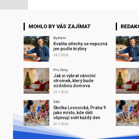
MOHLO BY VÁS ZAJÍMAT
REDAK
Bydlení
Kvalita střechy se nepozná
jen podle krytiny
24.7.2026
Pro ženy
Jak si vybrat vánoční
stromek, který bude
ozdobou domova
23.7.2026
Děti
Školka Lovosická, Praha 9
jako místo, kde děti
objevují svět každý den
20.7.2026