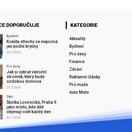
CE DOPORUČUJE
KATEGORIE
Bydlení
Aktuality
Kvalita střechy se nepozná
jen podle krytiny
Bydlení
24.7.2026
Pro ženy
Finance
Pro ženy
Zdraví
Jak si vybrat vánoční
stromek, který bude
Reklamní články
ozdobou domova
Pro muže
23.7.2026
Auto Moto
Děti
Školka Lovosická, Praha 9
jako místo, kde děti
objevují svět každý den
20.7.2026