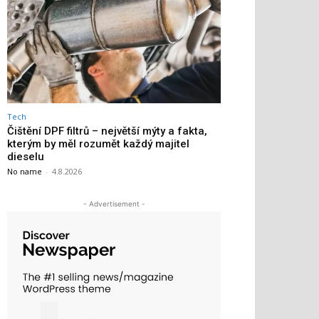
Tech
Čištění DPF filtrů – největší mýty a fakta,
kterým by měl rozumět každý majitel
dieselu
No name
-
4.8.2026
- Advertisement -