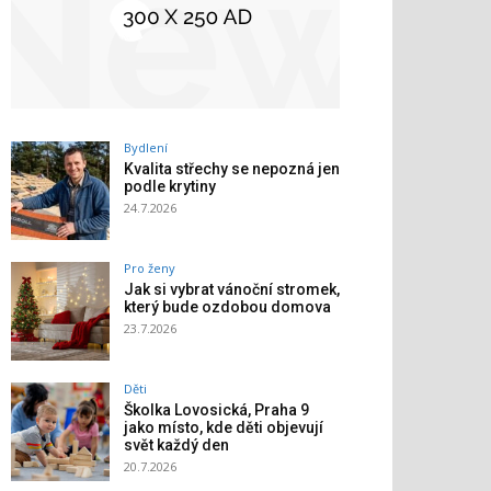
Bydlení
Kvalita střechy se nepozná jen
podle krytiny
24.7.2026
Pro ženy
Jak si vybrat vánoční stromek,
který bude ozdobou domova
23.7.2026
Děti
Školka Lovosická, Praha 9
jako místo, kde děti objevují
svět každý den
20.7.2026