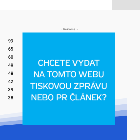
- Reklama -
93
65
60
49
48
42
39
38