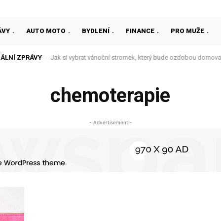
ÁVY
AUTO MOTO
BYDLENÍ
FINANCE
PRO MUŽE
ÁLNÍ ZPRÁVY
Jak si vybrat vánoční stromek, který bude ozdobou domova
chemoterapie
- Advertisement -