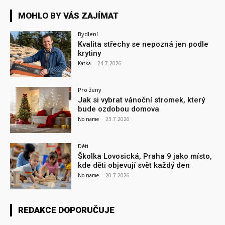
MOHLO BY VÁS ZAJÍMAT
Bydlení
Kvalita střechy se nepozná jen podle
krytiny
Katka
-
24.7.2026
Pro ženy
Jak si vybrat vánoční stromek, který
bude ozdobou domova
No name
-
23.7.2026
Děti
Školka Lovosická, Praha 9 jako místo,
kde děti objevují svět každý den
No name
-
20.7.2026
REDAKCE DOPORUČUJE