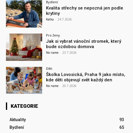
Bydlení
Kvalita střechy se nepozná jen podle
krytiny
Katka
-
24.7.2026
Pro ženy
Jak si vybrat vánoční stromek, který
bude ozdobou domova
No name
-
23.7.2026
Děti
Školka Lovosická, Praha 9 jako místo,
kde děti objevují svět každý den
No name
-
20.7.2026
KATEGORIE
Aktuality
93
Bydlení
65