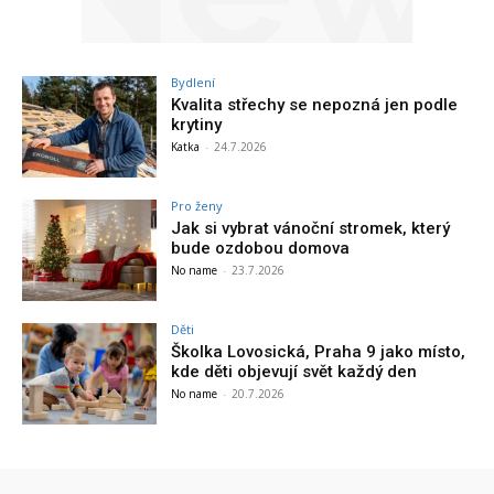
Bydlení
Kvalita střechy se nepozná jen podle
krytiny
Katka
-
24.7.2026
Pro ženy
Jak si vybrat vánoční stromek, který
bude ozdobou domova
No name
-
23.7.2026
Děti
Školka Lovosická, Praha 9 jako místo,
kde děti objevují svět každý den
No name
-
20.7.2026