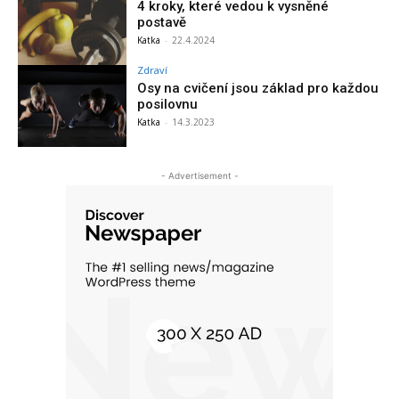
4 kroky, které vedou k vysněné
postavě
Katka
-
22.4.2024
Zdraví
Osy na cvičení jsou základ pro každou
posilovnu
Katka
-
14.3.2023
- Advertisement -