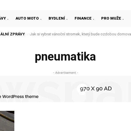
ÁVY
AUTO MOTO
BYDLENÍ
FINANCE
PRO MUŽE
ÁLNÍ ZPRÁVY
Jak si vybrat vánoční stromek, který bude ozdobou domova
pneumatika
- Advertisement -