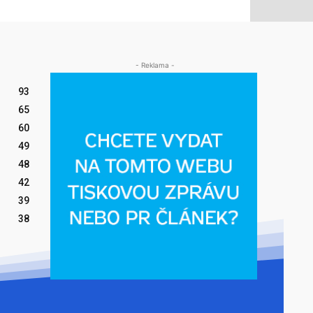
- Reklama -
93
65
60
49
48
42
39
38