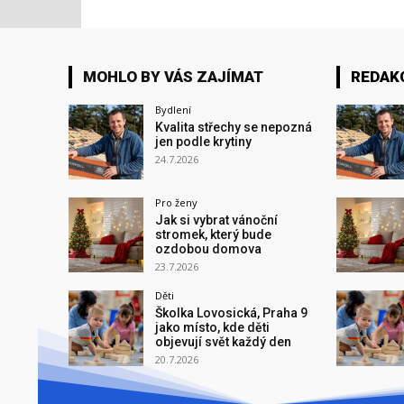
MOHLO BY VÁS ZAJÍMAT
REDAK
Bydlení
Kvalita střechy se nepozná
jen podle krytiny
24.7.2026
Pro ženy
Jak si vybrat vánoční
stromek, který bude
ozdobou domova
23.7.2026
Děti
Školka Lovosická, Praha 9
jako místo, kde děti
objevují svět každý den
20.7.2026