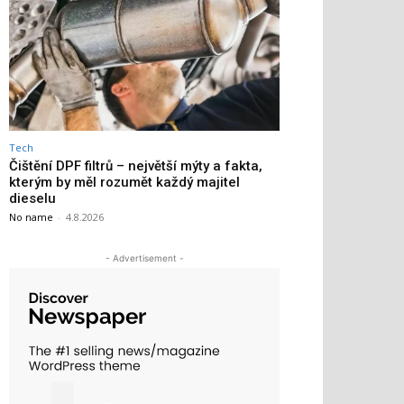
Tech
Čištění DPF filtrů – největší mýty a fakta,
kterým by měl rozumět každý majitel
dieselu
No name
-
4.8.2026
- Advertisement -