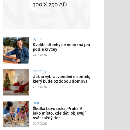
Bydlení
Kvalita střechy se nepozná jen
podle krytiny
24.7.2026
Pro ženy
Jak si vybrat vánoční stromek,
který bude ozdobou domova
23.7.2026
Děti
Školka Lovosická, Praha 9
jako místo, kde děti objevují
svět každý den
20.7.2026