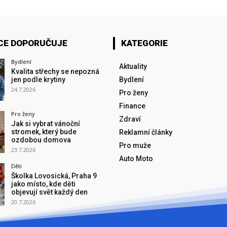
CE DOPORUČUJE
KATEGORIE
Bydlení
Aktuality
Kvalita střechy se nepozná
jen podle krytiny
Bydlení
24.7.2026
Pro ženy
Finance
Pro ženy
Zdraví
Jak si vybrat vánoční
stromek, který bude
Reklamní články
ozdobou domova
Pro muže
23.7.2026
Auto Moto
Děti
Školka Lovosická, Praha 9
jako místo, kde děti
objevují svět každý den
20.7.2026