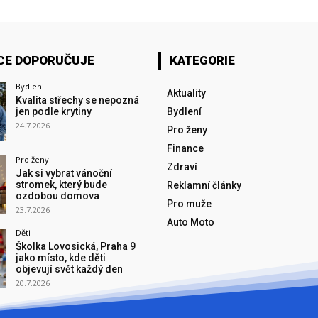
CE DOPORUČUJE
KATEGORIE
Bydlení
Aktuality
Kvalita střechy se nepozná
jen podle krytiny
Bydlení
24.7.2026
Pro ženy
Finance
Pro ženy
Zdraví
Jak si vybrat vánoční
stromek, který bude
Reklamní články
ozdobou domova
Pro muže
23.7.2026
Auto Moto
Děti
Školka Lovosická, Praha 9
jako místo, kde děti
objevují svět každý den
20.7.2026