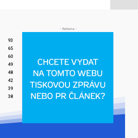
- Reklama -
93
65
60
49
48
42
39
38