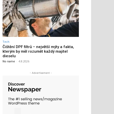
Tech
Čištění DPF filtrů – největší mýty a fakta,
kterým by měl rozumět každý majitel
dieselu
No name
-
4.8.2026
- Advertisement -