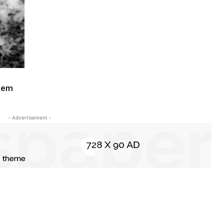
umem
- Advertisement -