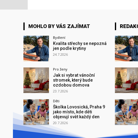
MOHLO BY VÁS ZAJÍMAT
REDAK
Bydlení
Kvalita střechy se nepozná
jen podle krytiny
24.7.2026
Pro ženy
Jak si vybrat vánoční
stromek, který bude
ozdobou domova
23.7.2026
Děti
Školka Lovosická, Praha 9
jako místo, kde děti
objevují svět každý den
20.7.2026