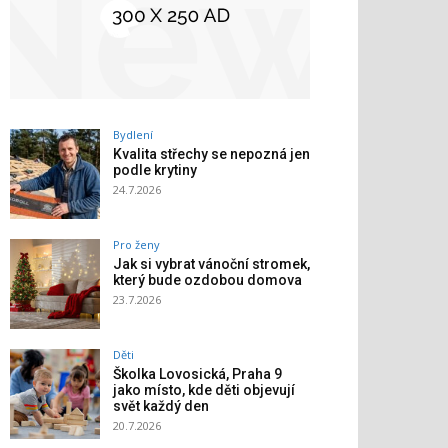
Bydlení
Kvalita střechy se nepozná jen
podle krytiny
24.7.2026
Pro ženy
Jak si vybrat vánoční stromek,
který bude ozdobou domova
23.7.2026
Děti
Školka Lovosická, Praha 9
jako místo, kde děti objevují
svět každý den
20.7.2026