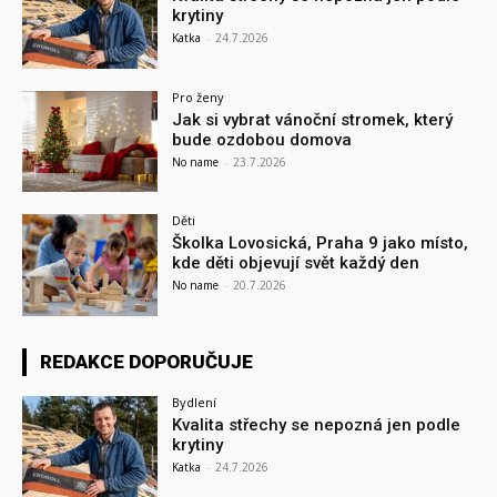
krytiny
Katka
-
24.7.2026
Pro ženy
Jak si vybrat vánoční stromek, který
bude ozdobou domova
No name
-
23.7.2026
Děti
Školka Lovosická, Praha 9 jako místo,
kde děti objevují svět každý den
No name
-
20.7.2026
REDAKCE DOPORUČUJE
Bydlení
Kvalita střechy se nepozná jen podle
krytiny
Katka
-
24.7.2026