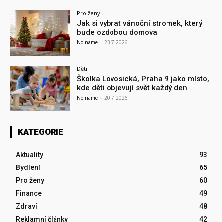
Pro ženy
Jak si vybrat vánoční stromek, který
bude ozdobou domova
No name
-
23.7.2026
Děti
Školka Lovosická, Praha 9 jako místo,
kde děti objevují svět každý den
No name
-
20.7.2026
KATEGORIE
Aktuality
93
Bydlení
65
Pro ženy
60
Finance
49
Zdraví
48
Reklamní články
42