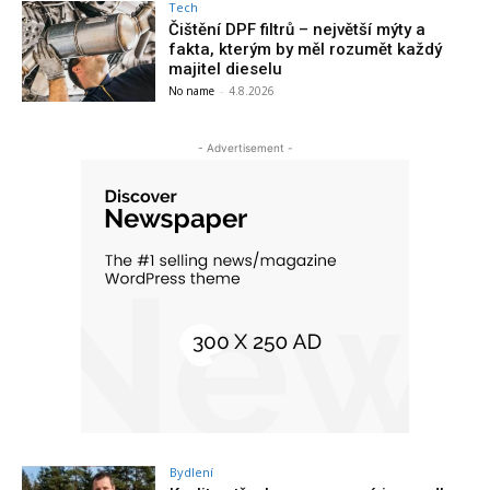
Tech
Čištění DPF filtrů – největší mýty a
fakta, kterým by měl rozumět každý
majitel dieselu
No name
-
4.8.2026
- Advertisement -
Bydlení