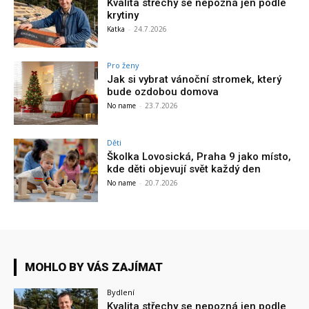
Kvalita střechy se nepozná jen podle
krytiny
Katka
-
24.7.2026
Pro ženy
Jak si vybrat vánoční stromek, který
bude ozdobou domova
No name
-
23.7.2026
Děti
Školka Lovosická, Praha 9 jako místo,
kde děti objevují svět každý den
No name
-
20.7.2026
MOHLO BY VÁS ZAJÍMAT
Bydlení
Kvalita střechy se nepozná jen podle