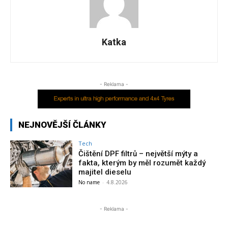
Katka
- Reklama -
NEJNOVĚJŠÍ ČLÁNKY
Tech
Čištění DPF filtrů – největší mýty a
fakta, kterým by měl rozumět každý
majitel dieselu
No name
-
4.8.2026
- Reklama -