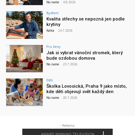
No name
-
4.8.2026
Bydlení
Kvalita střechy se nepozná jen podle
krytiny
Katka
-
24.7.2026
Pro ženy
Jak si vybrat vánoční stromek, který
bude ozdobou domova
No name
-
23.7.2026
Děti
Školka Lovosická, Praha 9 jako místo,
kde děti objevují svět každý den
No name
-
20.7.2026
- Reklama-