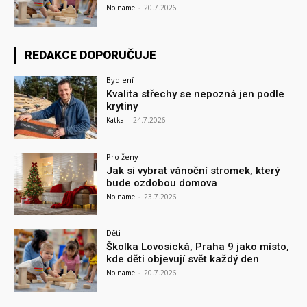
No name
-
20.7.2026
REDAKCE DOPORUČUJE
Bydlení
Kvalita střechy se nepozná jen podle
krytiny
Katka
-
24.7.2026
Pro ženy
Jak si vybrat vánoční stromek, který
bude ozdobou domova
No name
-
23.7.2026
Děti
Školka Lovosická, Praha 9 jako místo,
kde děti objevují svět každý den
No name
-
20.7.2026