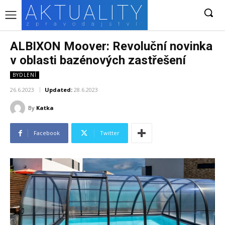
AKTUALITY
zpravodajství
ALBIXON Moover: Revoluční novinka
v oblasti bazénových zastřešení
BYDLENÍ
26.6.2023
Updated:
28.6.2023
By
Katka
Facebook
Twitter