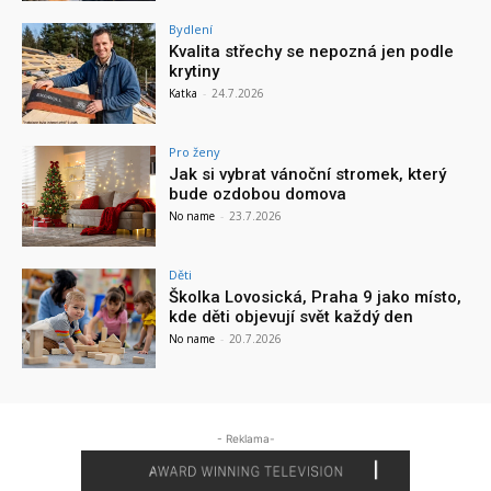
Bydlení
Kvalita střechy se nepozná jen podle
krytiny
Katka
-
24.7.2026
Pro ženy
Jak si vybrat vánoční stromek, který
bude ozdobou domova
No name
-
23.7.2026
Děti
Školka Lovosická, Praha 9 jako místo,
kde děti objevují svět každý den
No name
-
20.7.2026
- Reklama-