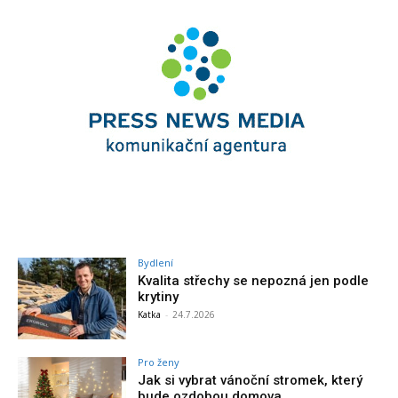
Bydlení
Kvalita střechy se nepozná jen podle
krytiny
Katka
-
24.7.2026
Pro ženy
Jak si vybrat vánoční stromek, který
bude ozdobou domova