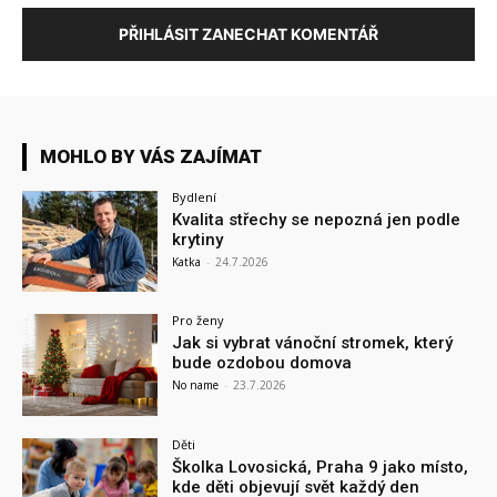
PŘIHLÁSIT ZANECHAT KOMENTÁŘ
MOHLO BY VÁS ZAJÍMAT
Bydlení
Kvalita střechy se nepozná jen podle
krytiny
Katka
-
24.7.2026
Pro ženy
Jak si vybrat vánoční stromek, který
bude ozdobou domova
No name
-
23.7.2026
Děti
Školka Lovosická, Praha 9 jako místo,
kde děti objevují svět každý den