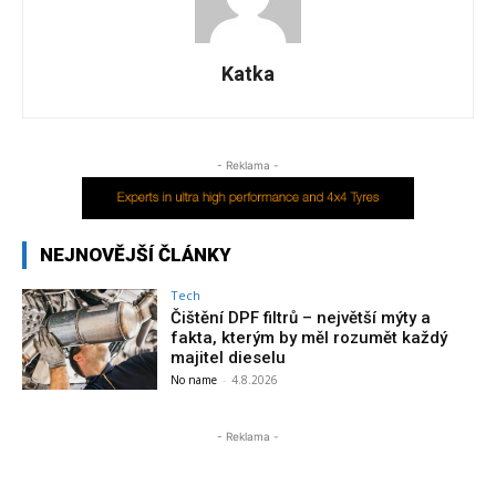
Katka
- Reklama -
NEJNOVĚJŠÍ ČLÁNKY
Tech
Čištění DPF filtrů – největší mýty a
fakta, kterým by měl rozumět každý
majitel dieselu
No name
-
4.8.2026
- Reklama -