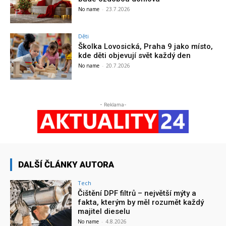
No name
-
23.7.2026
Děti
Školka Lovosická, Praha 9 jako místo,
kde děti objevují svět každý den
No name
-
20.7.2026
- Reklama-
DALŠÍ ČLÁNKY AUTORA
Tech
Čištění DPF filtrů – největší mýty a
fakta, kterým by měl rozumět každý
majitel dieselu
No name
-
4.8.2026