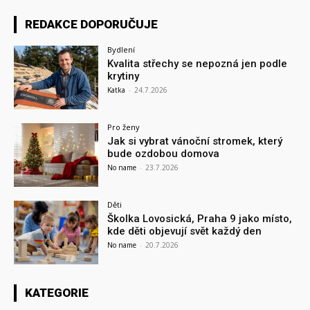
REDAKCE DOPORUČUJE
Bydlení
Kvalita střechy se nepozná jen podle
krytiny
Katka
-
24.7.2026
Pro ženy
Jak si vybrat vánoční stromek, který
bude ozdobou domova
No name
-
23.7.2026
Děti
Školka Lovosická, Praha 9 jako místo,
kde děti objevují svět každý den
No name
-
20.7.2026
KATEGORIE