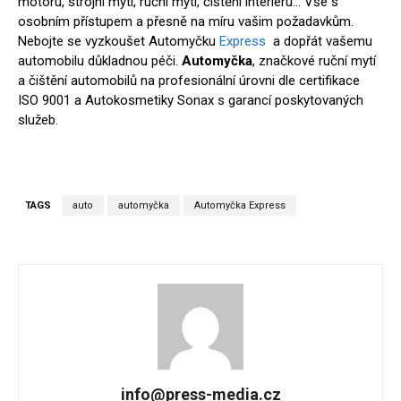
motoru, strojní mytí, ruční mytí, čištění interiéru… Vše s
osobním přístupem a přesně na míru vašim požadavkům.
Nebojte se vyzkoušet Automyčku
Express
a dopřát vašemu
automobilu důkladnou péči.
Automyčka
, značkové ruční mytí
a čištění automobilů na profesionální úrovni dle certifikace
ISO 9001 a Autokosmetiky Sonax s garancí poskytovaných
služeb.
TAGS
auto
automyčka
Automyčka Express
info@press-media.cz