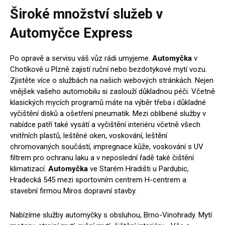
Široké množství služeb v
Automyčce Express
Po opravě a servisu váš vůz rádi umyjeme.
Automyčka
v
Chotíkově u Plzně zajistí ruční nebo bezdotykové mytí vozu.
Zjistěte více o službách na našich webových stránkách. Nejen
vnějšek vašeho automobilu si zaslouží důkladnou péči. Včetně
klasických mycích programů máte na výběr třeba i důkladné
vyčištění disků a ošetření pneumatik. Mezi oblíbené služby v
nabídce patří také vysátí a vyčištění interiéru včetně všech
vnitřních plastů, leštěné oken, voskování, leštění
chromovaných součástí, impregnace kůže, voskování s UV
filtrem pro ochranu laku a v neposlední řadě také čištění
klimatizací.
Automyčka
ve Starém Hradišti u Pardubic,
Hradecká 545 mezi sportovním centrem H-centrem a
stavební firmou Miros dopravní stavby.
Nabízíme služby automyčky s obsluhou, Brno-Vinohrady. Mytí