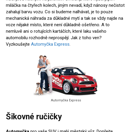
miláčka na čtyřech kolech, jiným nevadí, když nánosy nečistot
zahalují barvu vozu. Co si budeme nalhávat, je to pouze
mechanická náhrada za důkladné mytí a tak se vždy najde na
voze nějaké místo, které není důkladně ošetřeno. A to
nemluvě ani o rotujících kartáčích, které laku vašeho
automobilu rozhodně neprospějí. Jak z toho ven?
Vyzkoušejte
Automyčka Express
.
Automyčka Express
Šikovné ručičky
Automyčka
pro vaše SUV i malý městský vůz. Dopřejte