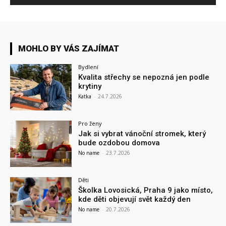
MOHLO BY VÁS ZAJÍMAT
Bydlení
Kvalita střechy se nepozná jen podle
krytiny
Katka
-
24.7.2026
Pro ženy
Jak si vybrat vánoční stromek, který
bude ozdobou domova
No name
-
23.7.2026
Děti
Školka Lovosická, Praha 9 jako místo,
kde děti objevují svět každý den
No name
-
20.7.2026