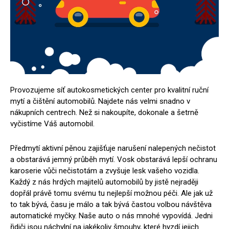
Provozujeme síť autokosmetických center pro kvalitní ruční
mytí a čištění automobilů. Najdete nás velmi snadno v
nákupních centrech. Než si nakoupíte, dokonale a šetrně
vyčistíme Váš automobil.
Předmytí aktivní pěnou zajišťuje narušení nalepených nečistot
a obstarává jemný průběh mytí. Vosk obstarává lepší ochranu
karoserie vůči nečistotám a zvyšuje lesk vašeho vozidla.
Každý z nás hrdých majitelů automobilů by jistě nejraději
dopřál právě tomu svému tu nejlepší možnou péči. Ale jak už
to tak bývá, času je málo a tak bývá častou volbou návštěva
automatické myčky. Naše auto o nás mnohé vypovídá. Jedni
řidiči jsou náchylní na jakékoliv šmouhy, které hyzdí jejich