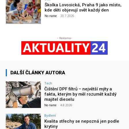
Školka Lovosická, Praha 9 jako místo,
kde děti objevují svět každý den
No name
-
20.7.2026
- Reklama-
DALŠÍ ČLÁNKY AUTORA
Tech
Čištění DPF filtrů – největší mýty a
fakta, kterým by měl rozumět každý
majitel dieselu
No name
-
4.8.2026
Bydlení
Kvalita střechy se nepozná jen podle
krytiny