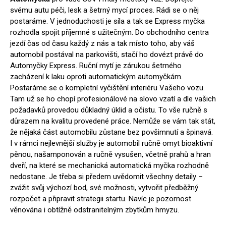
svému autu péči, lesk a šetrný mycí proces. Rádi se o něj
postaráme. V jednoduchosti je síla a tak se Express myčka
rozhodla spojit příjemné s užitečným. Do obchodního centra
jezdí čas od času každý z nás a tak místo toho, aby váš
automobil postával na parkovišti, stačí ho dovézt právě do
Automyčky Express. Ruční mytí je zárukou šetrného
zacházení k laku oproti automatickým automyčkám.
Postaráme se o kompletní vyčištění interiéru Vašeho vozu.
Tam už se ho chopí profesionálové na slovo vzatí a dle vašich
požadavků provedou důkladný úklid a očistu. To vše ručně s
důrazem na kvalitu provedené práce. Nemůže se vám tak stát,
že nějaká část automobilu zůstane bez povšimnutí a špinavá.
I v rámci nejlevnější služby je automobil ručně omyt bioaktivní
pěnou, našamponován a ručně vysušen, včetně prahů a hran
dveří, na které se mechanická automatická myčka rozhodně
nedostane. Je třeba si předem uvědomit všechny detaily –
zvážit svůj výchozí bod, své možnosti, vytvořit předběžný
rozpočet a připravit strategii startu. Navíc je pozornost
věnována i obtížně odstranitelným zbytkům hmyzu.