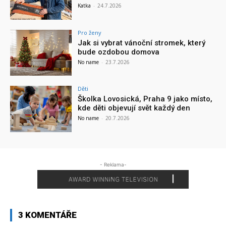
Katka
-
24.7.2026
Pro ženy
Jak si vybrat vánoční stromek, který
bude ozdobou domova
No name
-
23.7.2026
Děti
Školka Lovosická, Praha 9 jako místo,
kde děti objevují svět každý den
No name
-
20.7.2026
- Reklama-
3 KOMENTÁŘE