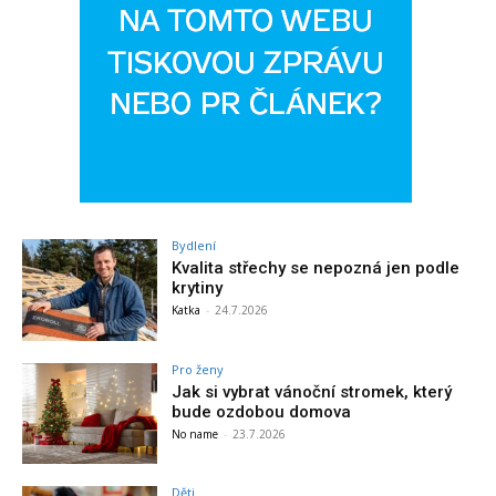
Bydlení
Kvalita střechy se nepozná jen podle
krytiny
Katka
-
24.7.2026
Pro ženy
Jak si vybrat vánoční stromek, který
bude ozdobou domova
No name
-
23.7.2026
Děti