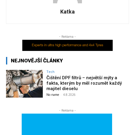
Katka
- Reklama -
NEJNOVĚJŠÍ ČLÁNKY
Tech
Čištění DPF filtrů – největší mýty a
fakta, kterým by měl rozumět každý
majitel dieselu
No name
-
4.8.2026
- Reklama -