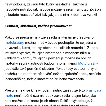
nevýhodou je, že jsou tyto kufry neskladné. Jakmile je
nebudete potřebovat, nebude možné je nikam smotat. Zkrátka
je budete muset přivézt tak, jak jste s nimi z domova vyrazili.
Lehkost, skladnost, možná promokavost
Pokud se přesuneme k zavazadlům, kterým je přezdíváno
motobrašny
, možná hned v úvodu pochopíte, že se jedná o
zavazadla, která jsou vyrobena z textilních materiálů. Z toho
intuitivně vyplývá, že jejich hmotnost je mnohem nižší a
vzhledem k tomu, že jejich upevnění je možné na bocích
motorky, jízdní vlastnosti budou mnohem lepší.
Moto brašny
jsou dále také poměrně skladné. Pokud tedy cestou na výlet
potřebujete mnohem více věcí, než na zpáteční cestu, není nic
jednoduššího, než je smotat do druhého zavazadla.
Přesuneme-li se k nevýhodám, nutno zmínit, že tyto
brašny na
moto
není možné uzamknout k zavazadlu, stejně tako jako
není možné zamknout jejich obsah. Další nevýhodou je, že