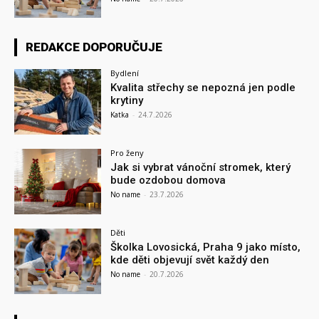
REDAKCE DOPORUČUJE
Bydlení
Kvalita střechy se nepozná jen podle
krytiny
Katka
-
24.7.2026
Pro ženy
Jak si vybrat vánoční stromek, který
bude ozdobou domova
No name
-
23.7.2026
Děti
Školka Lovosická, Praha 9 jako místo,
kde děti objevují svět každý den
No name
-
20.7.2026