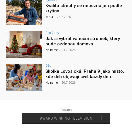
Kvalita střechy se nepozná jen podle
krytiny
Katka
-
24.7.2026
Pro ženy
Jak si vybrat vánoční stromek, který
bude ozdobou domova
No name
-
23.7.2026
Děti
Školka Lovosická, Praha 9 jako místo,
kde děti objevují svět každý den
No name
-
20.7.2026
- Reklama-