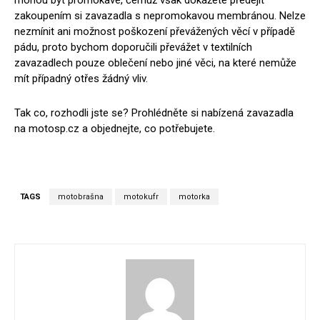
mohou být promokavé, čemuž však dokážete předejít
zakoupením si zavazadla s nepromokavou membránou. Nelze
nezmínit ani možnost poškození převážených věcí v případě
pádu, proto bychom doporučili převážet v textilních
zavazadlech pouze oblečení nebo jiné věci, na které nemůže
mít případný otřes žádný vliv.
Tak co, rozhodli jste se? Prohlédněte si nabízená zavazadla
na motosp.cz a objednejte, co potřebujete.
TAGS
motobrašna
motokufr
motorka