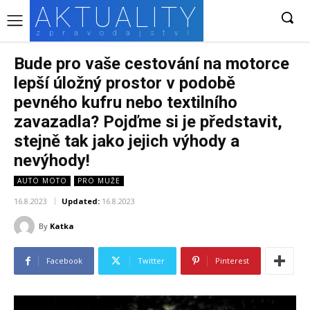
AKTUALITY
zpravodajství
Bude pro vaše cestování na motorce
lepší úložný prostor v podobě
pevného kufru nebo textilního
zavazadla? Pojďme si je představit,
stejně tak jako jejich výhody a
nevýhody!
AUTO MOTO
PRO MUŽE
16.8.2023
Updated:
16.8.2023
By
Katka
Facebook
Twitter
Pinterest