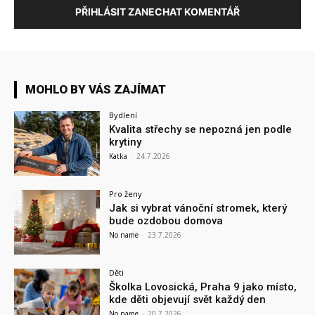
PŘIHLÁSIT ZANECHAT KOMENTÁŘ
MOHLO BY VÁS ZAJÍMAT
Bydlení
Kvalita střechy se nepozná jen podle
krytiny
Katka
-
24.7.2026
Pro ženy
Jak si vybrat vánoční stromek, který
bude ozdobou domova
No name
-
23.7.2026
Děti
Školka Lovosická, Praha 9 jako místo,
kde děti objevují svět každý den
No name
-
20.7.2026