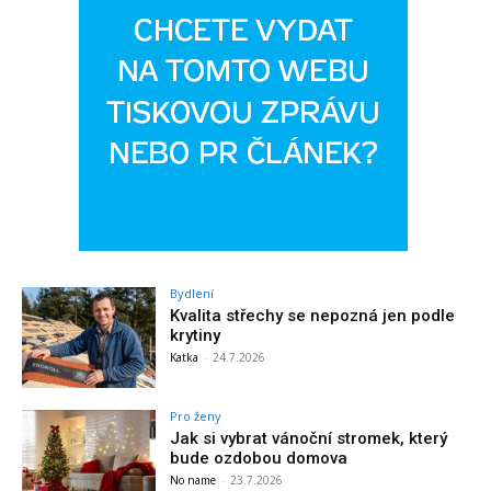
Bydlení
Kvalita střechy se nepozná jen podle
krytiny
Katka
-
24.7.2026
Pro ženy
Jak si vybrat vánoční stromek, který
bude ozdobou domova
No name
-
23.7.2026