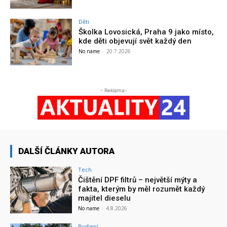
Děti
Školka Lovosická, Praha 9 jako místo,
kde děti objevují svět každý den
No name
-
20.7.2026
- Reklama-
DALŠÍ ČLÁNKY AUTORA
Tech
Čištění DPF filtrů – největší mýty a
fakta, kterým by měl rozumět každý
majitel dieselu
No name
-
4.8.2026
Bydlení