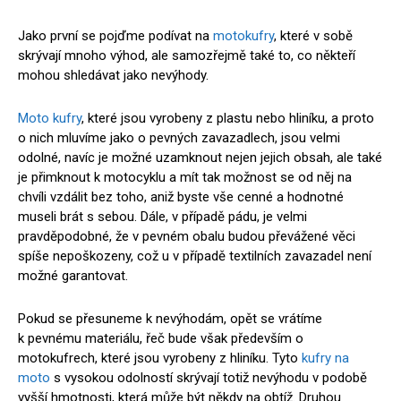
Jako první se pojďme podívat na
motokufry
, které v sobě
skrývají mnoho výhod, ale samozřejmě také to, co někteří
mohou shledávat jako nevýhody.
Moto kufry
, které jsou vyrobeny z plastu nebo hliníku, a proto
o nich mluvíme jako o pevných zavazadlech, jsou velmi
odolné, navíc je možné uzamknout nejen jejich obsah, ale také
je přimknout k motocyklu a mít tak možnost se od něj na
chvíli vzdálit bez toho, aniž byste vše cenné a hodnotné
museli brát s sebou. Dále, v případě pádu, je velmi
pravděpodobné, že v pevném obalu budou převážené věci
spíše nepoškozeny, což u v případě textilních zavazadel není
možné garantovat.
Pokud se přesuneme k nevýhodám, opět se vrátíme
k pevnému materiálu, řeč bude však především o
motokufrech, které jsou vyrobeny z hliníku. Tyto
kufry na
moto
s vysokou odolností skrývají totiž nevýhodu v podobě
vyšší hmotnosti, která může být někdy na obtíž. Druhou