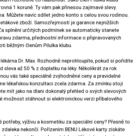
e rovná 1 koruně. Ty vám pak přinesou zajímavé slevy.
rma. Můžete navíc sdílet jedno konto s celou svou rodinou.
 letákové zboží. Samozřejmostí je garance nejnižších
 Za splnění určitých podmínek se automaticky stanete
pravu zdarma, přednostní informace o připravovaných
oti běžným členům Pilulka klubu.
lékárna Dr. Max. Rozhodně neprohloupíte, pokud si pořídíte
sleva až 50 % z doplatku na léky. Několikrát za rok
minou vás také speciálně zvýhodněné ceny a pravidelné
ine lékařskou konzultaci zcela zdarma. Za zmínku stojí
dete mít jako na dlani dokonalý přehled o svých slevových
 možnost stáhnout si elektronickou verzi příbalového
 potřeby, výživu a kosmetiku za speciální ceny? Přesně to
ě zdaleka nekončí. Pořízením BENU Lékové karty získáte