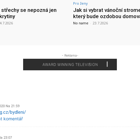
Pro ženy
a střechy se nepozná jen
Jak si vybrat vánoční strom
krytiny
který bude ozdobou domov
4.7.2026
No name
-
23.7.2026
- Reklama-
020 Na 21:59
g.cz/bydleni/
at komentář
Na 23:07