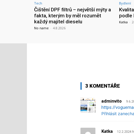
Tech
Bydlení
Čištění DPF filtrů – největší mýty a
Kvalit
fakta, kterým by měl rozumět
podle 
každý majitel dieselu
Katka
-
2
No name
-
4.8.2026
3 KOMENTÁŘE
adminvito
9.6.2
https://voguema
Přihlásit zanech
Katka
12.2.2024 