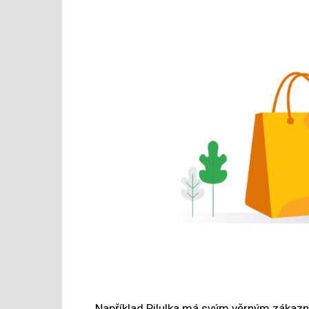
Například Pilulka má svým věrným zákazn