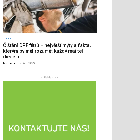
Tech
Čištění DPF filtrů – největší mýty a fakta,
kterým by měl rozumět každý majitel
dieselu
No name
-
4.8.2026
- Reklama -