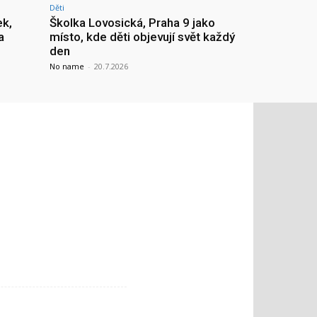
Děti
ek,
Školka Lovosická, Praha 9 jako
a
místo, kde děti objevují svět každý
den
No name
-
20.7.2026