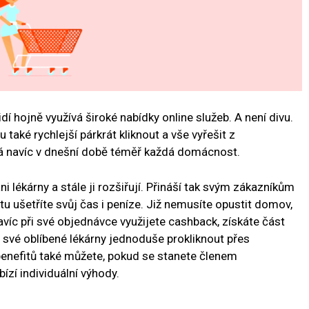
dí hojně využívá široké nabídky online služeb. A není divu.
aké rychlejší párkrát kliknout a vše vyřešit z
má navíc v dnešní době téměř každá domácnost.
 lékárny a stále ji rozšiřují. Přináší tak svým zákazníkům
u ušetříte svůj čas i peníze. Již nemusíte opustit domov,
víc při své objednávce využijete cashback, získáte část
 své oblíbené lékárny jednoduše prokliknout přes
 benefitů také můžete, pokud se stanete členem
ízí individuální výhody.