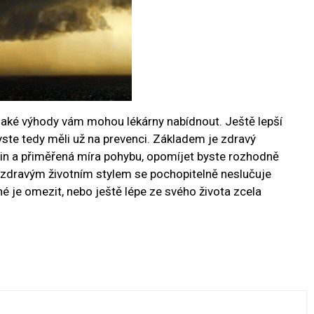
jaké výhody vám mohou lékárny nabídnout. Ještě lepší
yste tedy měli už na prevenci. Základem je zdravý
vin a přiměřená míra pohybu, opomíjet byste rozhodně
e zdravým životním stylem se pochopitelně neslučuje
né je omezit, nebo ještě lépe ze svého života zcela