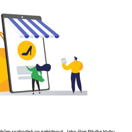
íkům rozhodně co nabídnout. Jako člen Pilulka klubu