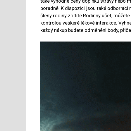
také výhodné ceny doplňků stravy nebo mo
poradně. K dispozici jsou také odborníci n
členy rodiny zřídíte Rodinný účet, může
kontrolou veškeré lékové interakce. Vyh
každý nákup budete odměněni body, přiče