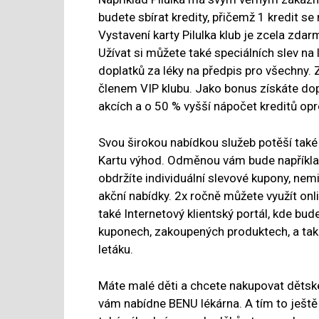
budete sbírat kredity, přičemž 1 kredit s
Vystavení karty Pilulka klub je zcela zda
Užívat si můžete také speciálních slev na
doplatků za léky na předpis pro všechny.
členem VIP klubu. Jako bonus získáte do
akcích a o 50 % vyšší nápočet kreditů opr
Svou širokou nabídkou služeb potěší také 
Kartu výhod. Odměnou vám bude například 
obdržíte individuální slevové kupony, ne
akční nabídky. 2x ročně můžete využít onl
také Internetový klientský portál, kde bu
kuponech, zakoupených produktech, a také
letáku.
Máte malé děti a chcete nakupovat dětské
vám nabídne BENU lékárna. A tím to ješt