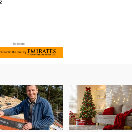
z
- Reklama -