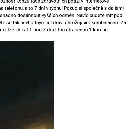
žnost konzultace zdravotních potíží v internetové
a telefonu, a to 7 dní v týdnu! Pokud si společně s dalšími
te snadno dosáhnout vyšších odměn. Navíc budete mít pod
nete se tak nevhodným a zdraví ohrožujícím kombinacím. Za
mž lze získat 1 bod za každou utracenou 1 korunu.