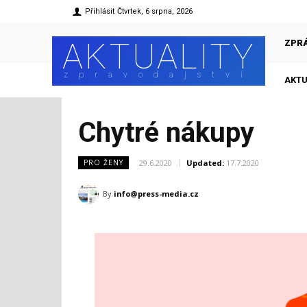
Přihlásit
Čtvrtek, 6 srpna, 2026
AKTUALITY
ZPR
zpravodajství
AKTU
Chytré nákupy
29.6.2020
Updated:
17.7.2020
PRO ŽENY
By
info@press-media.cz