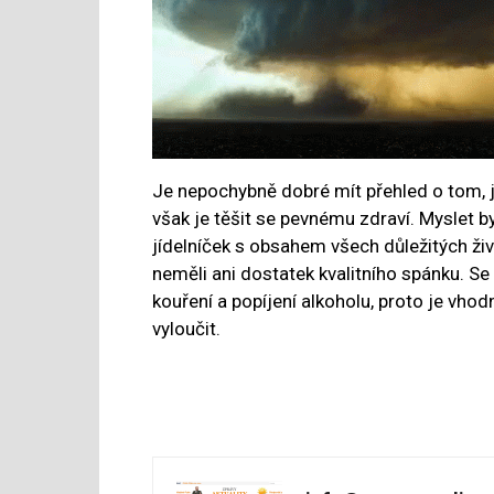
Je nepochybně dobré mít přehled o tom, 
však je těšit se pevnému zdraví. Myslet b
jídelníček s obsahem všech důležitých ži
neměli ani dostatek kvalitního spánku. S
kouření a popíjení alkoholu, proto je vhod
vyloučit.