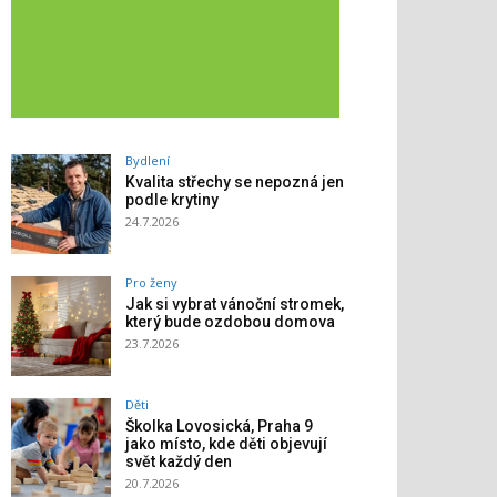
Bydlení
Kvalita střechy se nepozná jen
podle krytiny
24.7.2026
Pro ženy
Jak si vybrat vánoční stromek,
který bude ozdobou domova
23.7.2026
Děti
Školka Lovosická, Praha 9
jako místo, kde děti objevují
svět každý den
20.7.2026