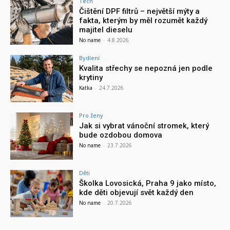
Tech
Čištění DPF filtrů – největší mýty a
fakta, kterým by měl rozumět každý
majitel dieselu
No name
-
4.8.2026
Bydlení
Kvalita střechy se nepozná jen podle
krytiny
Katka
-
24.7.2026
Pro ženy
Jak si vybrat vánoční stromek, který
bude ozdobou domova
No name
-
23.7.2026
Děti
Školka Lovosická, Praha 9 jako místo,
kde děti objevují svět každý den
No name
-
20.7.2026