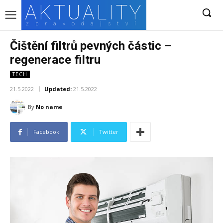
AKTUALITY
zpravodajství
Čištění filtrů pevných částic –
regenerace filtru
TECH
21.5.2022
Updated:
21.5.2022
By
No name
Facebook
Twitter