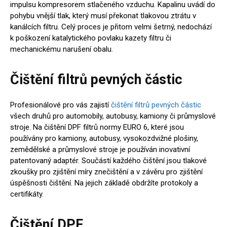
impulsu kompresorem stlačeného vzduchu. Kapalinu uvádí do
pohybu vnější tlak, který musí překonat tlakovou ztrátu v
kanálcích filtru. Celý proces je přitom velmi šetrný, nedochází
k poškození katalytického povlaku kazety filtru či
mechanickému narušení obalu.
Čištění filtrů pevných částic
Profesionálové pro vás zajistí
čištění filtrů pevných částic
všech druhů pro automobily, autobusy, kamiony či průmyslové
stroje. Na čištění DPF filtrů normy EURO 6, které jsou
používány pro kamiony, autobusy, vysokozdvižné plošiny,
zemědělské a průmyslové stroje je používán inovativní
patentovaný adaptér. Součástí každého čištění jsou tlakové
zkoušky pro zjištění míry znečištění a v závěru pro zjištění
úspěšnosti čištění. Na jejich základě obdržíte protokoly a
certifikáty.
Čištění DPF