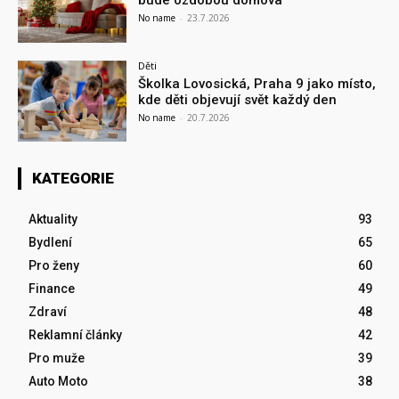
No name
-
23.7.2026
Děti
Školka Lovosická, Praha 9 jako místo,
kde děti objevují svět každý den
No name
-
20.7.2026
KATEGORIE
Aktuality
93
Bydlení
65
Pro ženy
60
Finance
49
Zdraví
48
Reklamní články
42
Pro muže
39
Auto Moto
38