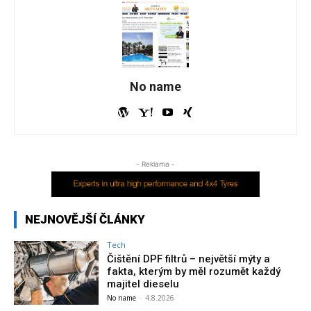
No name
- Reklama -
NEJNOVĚJŠÍ ČLÁNKY
Tech
Čištění DPF filtrů – největší mýty a
fakta, kterým by měl rozumět každý
majitel dieselu
No name
-
4.8.2026