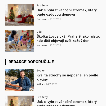
Pro ženy
Jak si vybrat vánoční stromek, který
bude ozdobou domova
No name
-
23.7.2026
Děti
Školka Lovosická, Praha 9 jako místo,
kde děti objevují svět každý den
No name
-
20.7.2026
REDAKCE DOPORUČUJE
Bydlení
Kvalita střechy se nepozná jen podle
krytiny
Katka
-
24.7.2026
Pro ženy
Jak si vybrat vánoční stromek, který
bude ozdobou domova