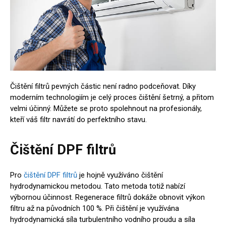
Čištění filtrů pevných částic není radno podceňovat. Díky
moderním technologiím je celý proces čištění šetrný, a přitom
velmi účinný. Můžete se proto spolehnout na profesionály,
kteří váš filtr navrátí do perfektního stavu.
Čištění DPF filtrů
Pro
čištění DPF filtrů
je hojně využíváno čištění
hydrodynamickou metodou. Tato metoda totiž nabízí
výbornou účinnost. Regenerace filtrů dokáže obnovit výkon
filtru až na původních 100 %. Při čištění je využívána
hydrodynamická síla turbulentního vodního proudu a síla