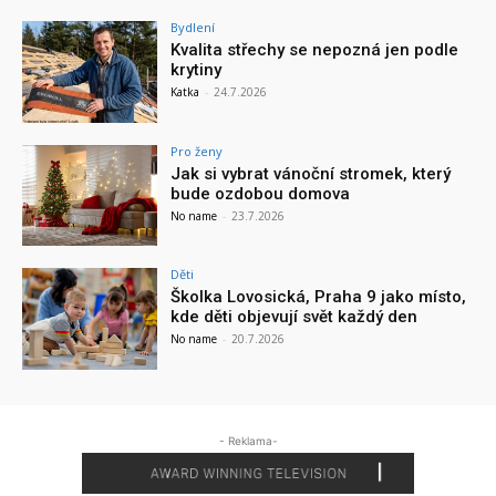
Bydlení
Kvalita střechy se nepozná jen podle
krytiny
Katka
-
24.7.2026
Pro ženy
Jak si vybrat vánoční stromek, který
bude ozdobou domova
No name
-
23.7.2026
Děti
Školka Lovosická, Praha 9 jako místo,
kde děti objevují svět každý den
No name
-
20.7.2026
- Reklama-