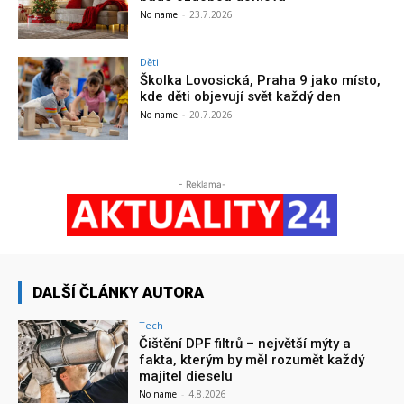
No name
-
23.7.2026
Děti
Školka Lovosická, Praha 9 jako místo,
kde děti objevují svět každý den
No name
-
20.7.2026
- Reklama-
DALŠÍ ČLÁNKY AUTORA
Tech
Čištění DPF filtrů – největší mýty a
fakta, kterým by měl rozumět každý
majitel dieselu
No name
-
4.8.2026