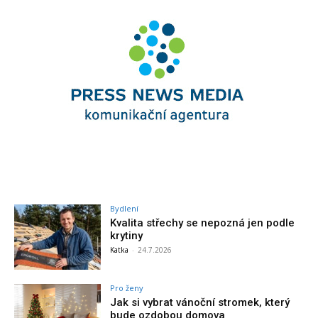
Bydlení
Kvalita střechy se nepozná jen podle
krytiny
Katka
-
24.7.2026
Pro ženy
Jak si vybrat vánoční stromek, který
bude ozdobou domova