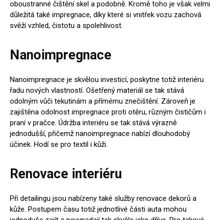
oboustranné čištění skel a podobně. Kromě toho je však velmi
důležitá také impregnace, díky které si vnitřek vozu zachová
svěží vzhled, čistotu a spolehlivost.
Nanoimpregnace
Nanoimpregnace je skvělou investicí, poskytne totiž interiéru
řadu nových vlastností. Ošetřený materiál se tak stává
odolným vůči tekutinám a přímému znečištění. Zároveň je
zajištěna odolnost impregnace proti otěru, různým čističům i
praní v pračce. Údržba interiéru se tak stává výrazně
jednodušší, přičemž nanoimpregnace nabízí dlouhodobý
účinek. Hodí se pro textil i kůži.
Renovace interiéru
Při detailingu jsou nabízeny také služby renovace dekorů a
kůže. Postupem času totiž jednotlivé části auta mohou