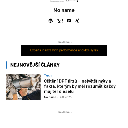
No name
- Reklama -
NEJNOVĚJŠÍ ČLÁNKY
Tech
Čištění DPF filtrů – největší mýty a
fakta, kterým by měl rozumět každý
majitel dieselu
No name
-
4.8.2026
- Reklama -