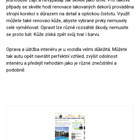
jednoduše zajít a nevypadají tak skvěle jako dříve. Pro takové
případy se skvěle hodí renovace lakovaných dekorů prováděna
strojní korekcí s důrazem na detail a optickou čistotu. Využít
můžete také renovaci kůže, abyste vybrané prvky nemusely
celé vyměňovat. Opravit lze různě rozsáhlé škody, nemusíte
se proto bát. Kůže získá zpět svůj tvar i barvu.
Oprava a údržba interiéru je u vozidla velmi důležitá. Můžete
tak autu opět navrátit perfektní vzhled, zvýšit odolnost
interiéru a předejít nehodám jako je různé znečištění a
podobně.