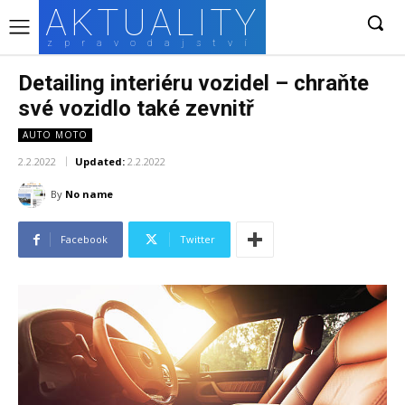
AKTUALITY
zpravodajství
Detailing interiéru vozidel – chraňte
své vozidlo také zevnitř
AUTO MOTO
2.2.2022
Updated:
2.2.2022
By
No name
Facebook
Twitter