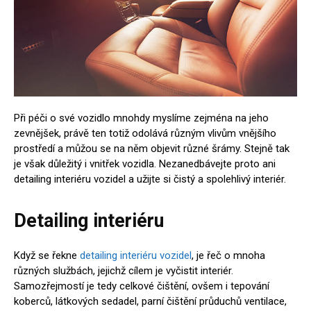
Při péči o své vozidlo mnohdy myslíme zejména na jeho
zevnějšek, právě ten totiž odolává různým vlivům vnějšího
prostředí a můžou se na něm objevit různé šrámy. Stejně tak
je však důležitý i vnitřek vozidla. Nezanedbávejte proto ani
detailing interiéru vozidel a užijte si čistý a spolehlivý interiér.
Detailing interiéru
Když se řekne
detailing interiéru vozidel
, je řeč o mnoha
různých službách, jejichž cílem je vyčistit interiér.
Samozřejmostí je tedy celkové čištění, ovšem i tepování
koberců, látkových sedadel, parní čištění průduchů ventilace,