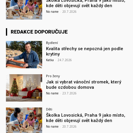
Školka Lovosická, Praha 9 jako místo,
kde děti objevují svět každý den
No name
-
20.7.2026
REDAKCE DOPORUČUJE
Bydlení
Kvalita střechy se nepozná jen podle
krytiny
Katka
-
24.7.2026
Pro ženy
Jak si vybrat vánoční stromek, který
bude ozdobou domova
No name
-
23.7.2026
Děti
Školka Lovosická, Praha 9 jako místo,
kde děti objevují svět každý den
No name
-
20.7.2026