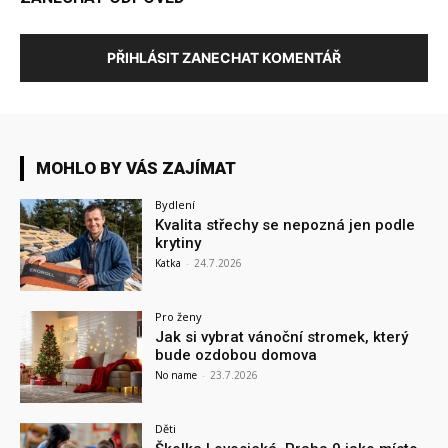
PŘIHLÁSIT ZANECHAT KOMENTÁŘ
MOHLO BY VÁS ZAJÍMAT
Bydlení
Kvalita střechy se nepozná jen podle
krytiny
Katka
-
24.7.2026
Pro ženy
Jak si vybrat vánoční stromek, který
bude ozdobou domova
No name
-
23.7.2026
Děti