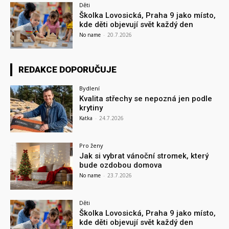
Děti
Školka Lovosická, Praha 9 jako místo,
kde děti objevují svět každý den
No name
-
20.7.2026
REDAKCE DOPORUČUJE
Bydlení
Kvalita střechy se nepozná jen podle
krytiny
Katka
-
24.7.2026
Pro ženy
Jak si vybrat vánoční stromek, který
bude ozdobou domova
No name
-
23.7.2026
Děti
Školka Lovosická, Praha 9 jako místo,
kde děti objevují svět každý den