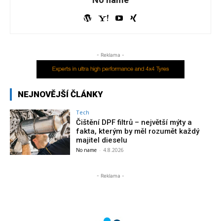
- Reklama -
NEJNOVĚJŠÍ ČLÁNKY
Tech
Čištění DPF filtrů – největší mýty a
fakta, kterým by měl rozumět každý
majitel dieselu
No name
-
4.8.2026
- Reklama -