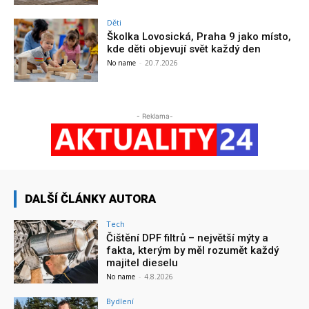
Děti
Školka Lovosická, Praha 9 jako místo,
kde děti objevují svět každý den
No name
-
20.7.2026
- Reklama-
DALŠÍ ČLÁNKY AUTORA
Tech
Čištění DPF filtrů – největší mýty a
fakta, kterým by měl rozumět každý
majitel dieselu
No name
-
4.8.2026
Bydlení