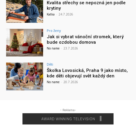
Kvalita střechy se nepozná jen podle
krytiny
Katka
-
24.7.2026
Pro ženy
Jak si vybrat vánoční stromek, který
bude ozdobou domova
No name
-
23.7.2026
Děti
Školka Lovosická, Praha 9 jako místo,
kde děti objevují svět každý den
No name
-
20.7.2026
- Reklama-