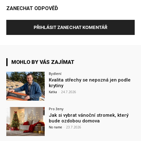
ZANECHAT ODPOVĚĎ
PŘIHLÁSIT ZANECHAT KOMENTÁŘ
MOHLO BY VÁS ZAJÍMAT
Bydlení
Kvalita střechy se nepozná jen podle
krytiny
Katka
-
24.7.2026
Pro ženy
Jak si vybrat vánoční stromek, který
bude ozdobou domova
No name
-
23.7.2026