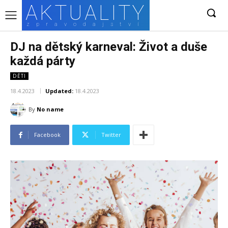
AKTUALITY
zpravodajství
DJ na dětský karneval: Život a duše
každá párty
DĚTI
18.4.2023
Updated:
18.4.2023
By
No name
Facebook
Twitter