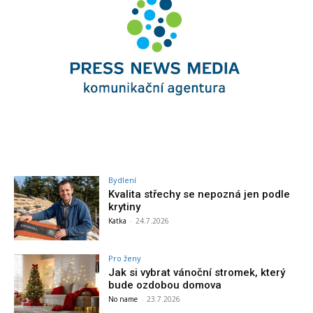
Bydlení
Kvalita střechy se nepozná jen podle
krytiny
Katka
-
24.7.2026
Pro ženy
Jak si vybrat vánoční stromek, který
bude ozdobou domova
No name
-
23.7.2026