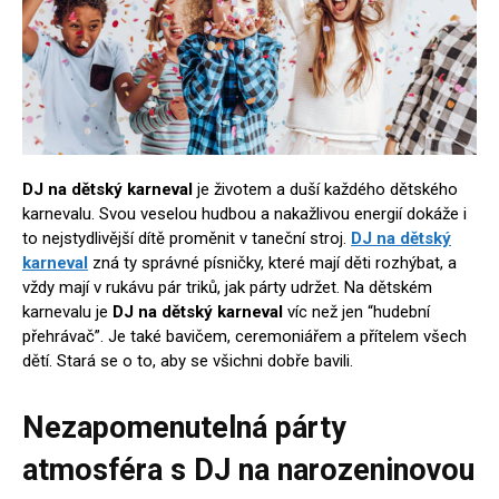
DJ na dětský karneval
je životem a duší každého dětského
karnevalu. Svou veselou hudbou a nakažlivou energií dokáže i
to nejstydlivější dítě proměnit v taneční stroj.
DJ na dětský
karneval
zná ty správné písničky, které mají děti rozhýbat, a
vždy mají v rukávu pár triků, jak párty udržet. Na dětském
karnevalu je
DJ na dětský karneval
víc než jen “hudební
přehrávač”. Je také bavičem, ceremoniářem a přítelem všech
dětí. Stará se o to, aby se všichni dobře bavili.
Nezapomenutelná párty
atmosféra s DJ na narozeninovou