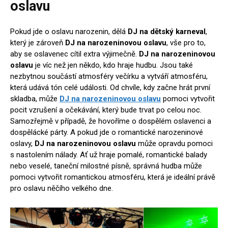
oslavu
Pokud jde o oslavu narozenin, dělá
DJ na dětský karneval
,
který je zároveň
DJ na narozeninovou oslavu
, vše pro to,
aby se oslavenec cítil extra výjimečně.
DJ na narozeninovou
oslavu
je víc než jen někdo, kdo hraje hudbu. Jsou také
nezbytnou součástí atmosféry večírku a vytváří atmosféru,
která udává tón celé události. Od chvíle, kdy začne hrát první
skladba, může
DJ na narozeninovou oslavu
pomoci vytvořit
pocit vzrušení a očekávání, který bude trvat po celou noc.
Samozřejmě v případě, že hovoříme o dospělém oslavenci a
dospělácké párty. A pokud jde o romantické narozeninové
oslavy,
DJ na narozeninovou oslavu
může opravdu pomoci
s nastolením nálady. Ať už hraje pomalé, romantické balady
nebo veselé, taneční milostné písně, správná hudba může
pomoci vytvořit romantickou atmosféru, která je ideální právě
pro oslavu něčího velkého dne.