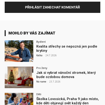
PŘIHLÁSIT ZANECHAT KOMENTÁŘ
MOHLO BY VÁS ZAJÍMAT
Bydlení
Kvalita střechy se nepozná jen podle
krytiny
Katka
-
24.7.2026
Pro ženy
Jak si vybrat vánoční stromek, který
bude ozdobou domova
No name
-
23.7.2026
Děti
Školka Lovosická, Praha 9 jako místo,
kde děti objevují svět každý den