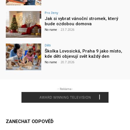
Pro ženy
Jak si vybrat vánoční stromek, který
bude ozdobou domova
No name
-
23.7.2026
Děti
Školka Lovosická, Praha 9 jako místo,
kde děti objevují svět každý den
No name
-
20.7.2026
- Reklama-
ZANECHAT ODPOVĚĎ