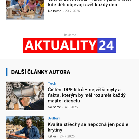
kde děti objevují svět každý den
No name
-
20.7.2026
- Reklama-
DALŠÍ ČLÁNKY AUTORA
Tech
Čištění DPF filtrů – největší mýty a
fakta, kterým by měl rozumět každý
majitel dieselu
No name
-
4.8.2026
Bydlení
Kvalita střechy se nepozná jen podle
krytiny
Katka
-
24.7.2026