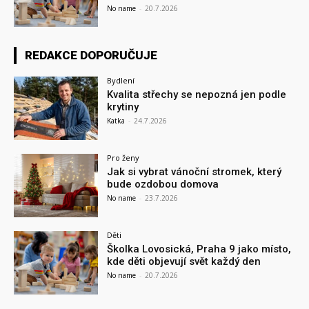
No name
-
20.7.2026
REDAKCE DOPORUČUJE
Bydlení
Kvalita střechy se nepozná jen podle
krytiny
Katka
-
24.7.2026
Pro ženy
Jak si vybrat vánoční stromek, který
bude ozdobou domova
No name
-
23.7.2026
Děti
Školka Lovosická, Praha 9 jako místo,
kde děti objevují svět každý den
No name
-
20.7.2026