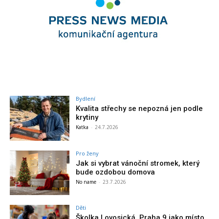
Bydlení
Kvalita střechy se nepozná jen podle
krytiny
Katka
-
24.7.2026
Pro ženy
Jak si vybrat vánoční stromek, který
bude ozdobou domova
No name
-
23.7.2026
Děti
Školka Lovosická, Praha 9 jako místo,