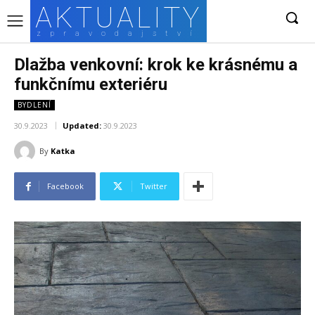
AKTUALITY
zpravodajství
Dlažba venkovní: krok ke krásnému a
funkčnímu exteriéru
BYDLENÍ
30.9.2023
Updated:
30.9.2023
By
Katka
Facebook
Twitter