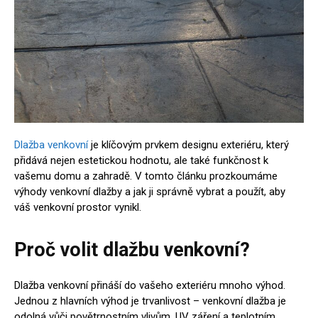
Dlažba venkovní
je klíčovým prvkem designu exteriéru, který
přidává nejen estetickou hodnotu, ale také funkčnost k
vašemu domu a zahradě. V tomto článku prozkoumáme
výhody venkovní dlažby a jak ji správně vybrat a použít, aby
váš venkovní prostor vynikl.
Proč volit dlažbu venkovní?
Dlažba venkovní přináší do vašeho exteriéru mnoho výhod.
Jednou z hlavních výhod je trvanlivost – venkovní dlažba je
odolná vůči povětrnostním vlivům, UV záření a teplotním