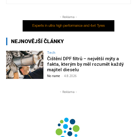
- Reklama -
NEJNOVĚJŠÍ ČLÁNKY
Tech
Čištění DPF filtrů – největší mýty a
fakta, kterým by měl rozumět každý
majitel dieselu
No name
-
4.8.2026
- Reklama -