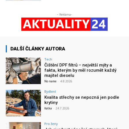
- Reklama-
DALŠÍ ČLÁNKY AUTORA
Tech
Čištění DPF filtrů – největší mýty a
fakta, kterým by měl rozumět každý
majitel dieselu
No name
-
4.8.2026
Bydlení
Kvalita střechy se nepozná jen podle
krytiny
Katka
-
24.7.2026
Pro ženy