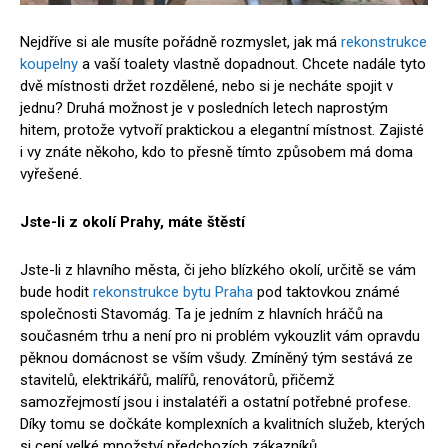
Nejdříve si ale musíte pořádně rozmyslet, jak má
rekonstrukce
koupelny
a vaší toalety vlastně dopadnout. Chcete nadále tyto
dvě místnosti držet rozdělené, nebo si je necháte spojit v
jednu? Druhá možnost je v posledních letech naprostým
hitem, protože vytvoří praktickou a elegantní místnost. Zajisté
i vy znáte někoho, kdo to přesně tímto způsobem má doma
vyřešené.
Jste-li z okolí Prahy, máte štěstí
Jste-li z hlavního města, či jeho blízkého okolí, určitě se vám
bude hodit
rekonstrukce bytu Praha
pod taktovkou známé
společnosti Stavomág. Ta je jedním z hlavních hráčů na
současném trhu a není pro ni problém vykouzlit vám opravdu
pěknou domácnost se vším všudy. Zmíněný tým sestává ze
stavitelů, elektrikářů, malířů, renovátorů, přičemž
samozřejmostí jsou i instalatéři a ostatní potřebné profese.
Díky tomu se dočkáte komplexních a kvalitních služeb, kterých
si cení velké množství předchozích zákazníků.