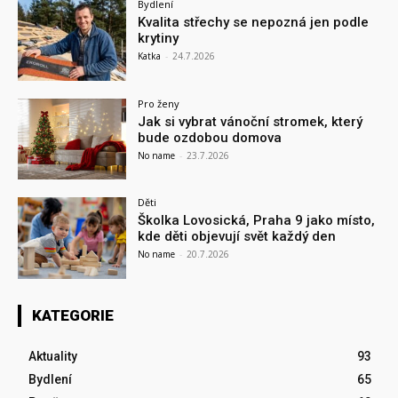
Bydlení
Kvalita střechy se nepozná jen podle
krytiny
Katka
-
24.7.2026
Pro ženy
Jak si vybrat vánoční stromek, který
bude ozdobou domova
No name
-
23.7.2026
Děti
Školka Lovosická, Praha 9 jako místo,
kde děti objevují svět každý den
No name
-
20.7.2026
KATEGORIE
Aktuality
93
Bydlení
65