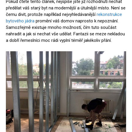
Pokud čtete tento článek, nejspíše jste již rozhodnutí nechat
předělat váš starý byt na modernější a útulnější místo. Není se
čemu divit, protože například nejvyhledávanější
rekonstrukce
bytového jádra
promění váš domov naprosto k nepoznání.
Samozřejmě existuje mnoho možností, čím tuto součást
nahradit a jak si nechat vše udělat. Fantazii se meze nekladou
a dobří řemeslníci moc rádi vyplní téměř jakékoliv přání.