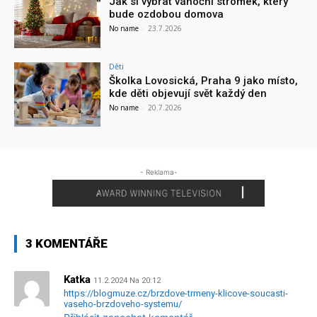
Jak si vybrat vánoční stromek, který
bude ozdobou domova
No name
-
23.7.2026
Děti
Školka Lovosická, Praha 9 jako místo,
kde děti objevují svět každý den
No name
-
20.7.2026
- Reklama-
3 KOMENTÁŘE
Katka
11.2.2024 Na 20:12
https://blogmuze.cz/brzdove-trmeny-klicove-soucasti-
vaseho-brzdoveho-systemu/