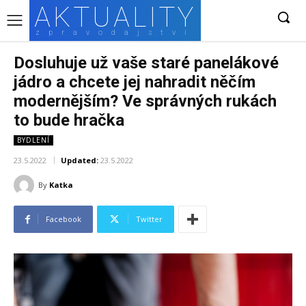
AKTUALITY
zpravodajství
Dosluhuje už vaše staré panelákové
jádro a chcete jej nahradit něčím
modernějším? Ve správných rukách
to bude hračka
BYDLENÍ
23.5.2022
Updated:
23.5.2022
By
Katka
Facebook
Twitter