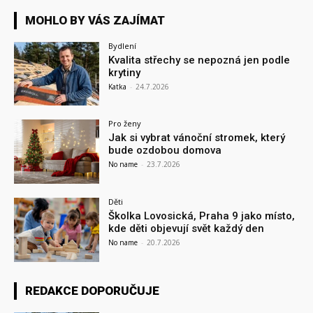
MOHLO BY VÁS ZAJÍMAT
Bydlení
Kvalita střechy se nepozná jen podle
krytiny
Katka
-
24.7.2026
Pro ženy
Jak si vybrat vánoční stromek, který
bude ozdobou domova
No name
-
23.7.2026
Děti
Školka Lovosická, Praha 9 jako místo,
kde děti objevují svět každý den
No name
-
20.7.2026
REDAKCE DOPORUČUJE