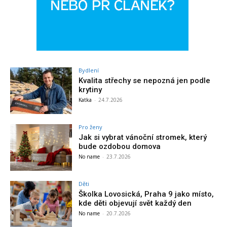
Bydlení
Kvalita střechy se nepozná jen podle
krytiny
Katka
-
24.7.2026
Pro ženy
Jak si vybrat vánoční stromek, který
bude ozdobou domova
No name
-
23.7.2026
Děti
Školka Lovosická, Praha 9 jako místo,
kde děti objevují svět každý den
No name
-
20.7.2026