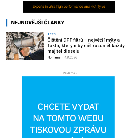
NEJNOVĚJŠÍ ČLÁNKY
Tech
Čištění DPF filtrů – největší mýty a
fakta, kterým by měl rozumět každý
majitel dieselu
No name
-
4.8.2026
- Reklama -