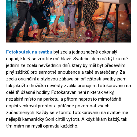
Fotokoutek na svatbu
byl zcela jednoznačně dokonalý
nápad, který se zrodil v mé hlavě. Svatební den má být za mě
jedním ze zcela nevšedních dnů, který by měl být především
plný zážitků pro samotné snoubence a také svatebčany. Za
zcela originální a stylovou zábavu při příležitosti svatby jsem
tak jakožto družička nevěsty zvolila pronájem fotokaravanu na
celé tři úžasné hodiny. Fotokaravan není nikterak velký,
nezabírá místo na parketu, a přitom naprosto mimořádně
doplní venkovní prostor a přitáhne pozornost všech
zúčastněných. Každý se v tomto fotokaravanu na svatbě mé
nejlepší kamarádky Soni chtěl vyfotit. A když říkám každý, tak
tím mám na myslí opravdu každého.