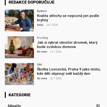
REDAKCE DOPORUČUJE
Bydlení
Kvalita střechy se nepozná jen podle
krytiny
Katka
-
24.7.2026
Pro ženy
Jak si vybrat vánoční stromek, který
bude ozdobou domova
No name
-
23.7.2026
Děti
Školka Lovosická, Praha 9 jako místo,
kde děti objevují svět každý den
No name
-
20.7.2026
KATEGORIE
Aktuality
93