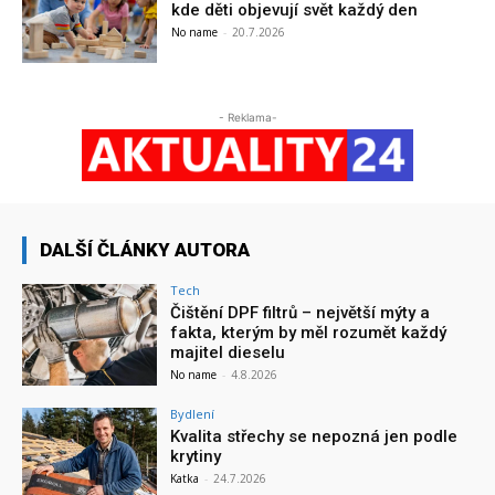
kde děti objevují svět každý den
No name
-
20.7.2026
- Reklama-
DALŠÍ ČLÁNKY AUTORA
Tech
Čištění DPF filtrů – největší mýty a
fakta, kterým by měl rozumět každý
majitel dieselu
No name
-
4.8.2026
Bydlení
Kvalita střechy se nepozná jen podle
krytiny
Katka
-
24.7.2026