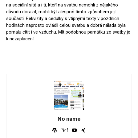
na sociální sítě a i ti, kteří na svatbu nemohli z nějakého
důvodu dorazit, mohli být alespoň tímto způsobem její
součástí. Rekvizity a cedulky s vtipnými texty v pozdních
hodinách naprosto ovládli celou svatbu a dobrá nálada byla
pomalu cítit i ve vzduchu. Mít podobnou památku ze svatby je
k nezaplacení.
No name