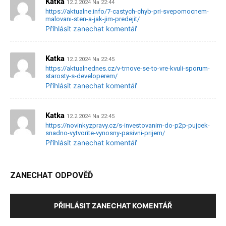
Katka
12.2.2024 Na 22:44
https://aktualne.info/7-castych-chyb-pri-svepomocnem-
malovani-sten-a-jak-jim-predejit/
Přihlásit zanechat komentář
Katka
12.2.2024 Na 22:45
https://aktualnednes.cz/v-trnove-se-to-vre-kvuli-sporum-
starosty-s-developerem/
Přihlásit zanechat komentář
Katka
12.2.2024 Na 22:45
https://novinkyzpravy.cz/s-investovanim-do-p2p-pujcek-
snadno-vytvorite-vynosny-pasivni-prijem/
Přihlásit zanechat komentář
ZANECHAT ODPOVĚĎ
PŘIHLÁSIT ZANECHAT KOMENTÁŘ