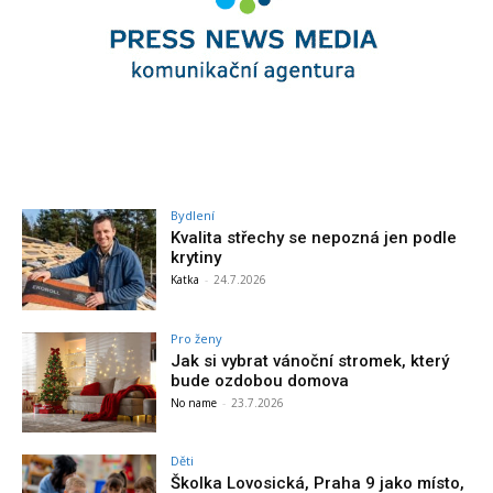
Bydlení
Kvalita střechy se nepozná jen podle
krytiny
Katka
-
24.7.2026
Pro ženy
Jak si vybrat vánoční stromek, který
bude ozdobou domova
No name
-
23.7.2026
Děti
Školka Lovosická, Praha 9 jako místo,