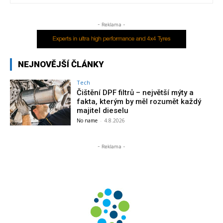
- Reklama -
NEJNOVĚJŠÍ ČLÁNKY
Tech
Čištění DPF filtrů – největší mýty a
fakta, kterým by měl rozumět každý
majitel dieselu
No name
-
4.8.2026
- Reklama -