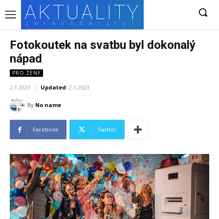
AKTUALITY
zpravodajství
Fotokoutek na svatbu byl dokonalý
nápad
PRO ŽENY
2.1.2023
Updated:
2.1.2023
By
No name
Facebook
Twitter