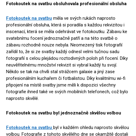
Fotokoutek na svatbu obsluhovala profesionální obsluha
Fotokoutek na svatbu
měla ve svých rukách naprosto
profesionální obsluha, která si poradila s každou rekvizitou i
inscenací, která se měla odehrávat ve fotokoutku. Zábavu ke
svatebnímu focení jednoznačně patří a na této svatbě o
zábavu rozhodně nouze nebyla. Neomezený tisk fotografií
zařídil to, že si ze svatby každý odnesl velmi tučnou sadu
fotografií s celou plejádou roztodivných poloh při focení. Díky
neuvěřitelnému množství rekvizit si vybral každý tu svojí.
Někdo se tak na chvíli stal strážcem galaxie a jiný zase
profesionálním kuchařem či fotbalistou. Díky kvalitnímu wi-fi
připojení na místě svatby jsme měli k dispozici všechny
fotografie ihned také ve svých mobilních telefonech, což bylo
naprosto skvělé.
Fotokoutek na svatbu byl jednoznačně skvělou volbou
Fotokoutek na svatbu
byl v každém ohledu naprosto skvělou
volbou. Fotografie z tohoto skvělého dne se okamžitě dostali