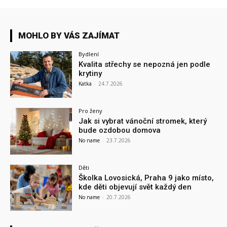
MOHLO BY VÁS ZAJÍMAT
Bydlení
Kvalita střechy se nepozná jen podle
krytiny
Katka
-
24.7.2026
Pro ženy
Jak si vybrat vánoční stromek, který
bude ozdobou domova
No name
-
23.7.2026
Děti
Školka Lovosická, Praha 9 jako místo,
kde děti objevují svět každý den
No name
-
20.7.2026