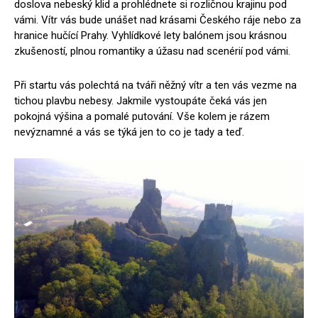
doslova nebeský klid a prohlédnete si rozličnou krajinu pod
vámi. Vítr vás bude unášet nad krásami Českého ráje nebo za
hranice hučící Prahy. Vyhlídkové lety balónem jsou krásnou
zkušeností, plnou romantiky a úžasu nad scenérií pod vámi.
Při startu vás polechtá na tváři něžný vítr a ten vás vezme na
tichou plavbu nebesy. Jakmile vystoupáte čeká vás jen
pokojná výšina a pomalé putování. Vše kolem je rázem
nevýznamné a vás se týká jen to co je tady a teď.