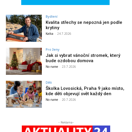
Bydlení
Kvalita střechy se nepozná jen podle
krytiny
Katka
-
24.7.2026
Pro ženy
Jak si vybrat vánoční stromek, který
bude ozdobou domova
No name
-
23.7.2026
Děti
Školka Lovosická, Praha 9 jako místo,
kde děti objevují svět každý den
No name
-
20.7.2026
- Reklama-