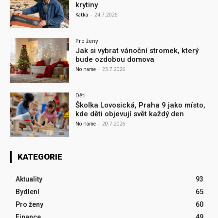
krytiny
Katka
-
24.7.2026
Pro ženy
Jak si vybrat vánoční stromek, který
bude ozdobou domova
No name
-
23.7.2026
Děti
Školka Lovosická, Praha 9 jako místo,
kde děti objevují svět každý den
No name
-
20.7.2026
KATEGORIE
Aktuality
93
Bydlení
65
Pro ženy
60
Finance
49