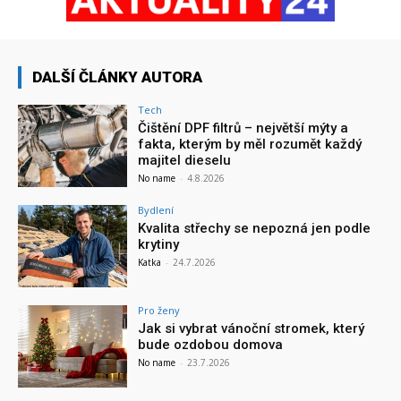
DALŠÍ ČLÁNKY AUTORA
Tech
Čištění DPF filtrů – největší mýty a
fakta, kterým by měl rozumět každý
majitel dieselu
No name
-
4.8.2026
Bydlení
Kvalita střechy se nepozná jen podle
krytiny
Katka
-
24.7.2026
Pro ženy
Jak si vybrat vánoční stromek, který
bude ozdobou domova
No name
-
23.7.2026