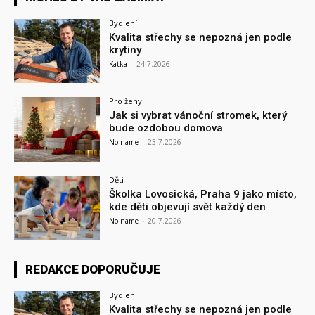
Bydlení
Kvalita střechy se nepozná jen podle
krytiny
Katka
-
24.7.2026
Pro ženy
Jak si vybrat vánoční stromek, který
bude ozdobou domova
No name
-
23.7.2026
Děti
Školka Lovosická, Praha 9 jako místo,
kde děti objevují svět každý den
No name
-
20.7.2026
REDAKCE DOPORUČUJE
Bydlení
Kvalita střechy se nepozná jen podle