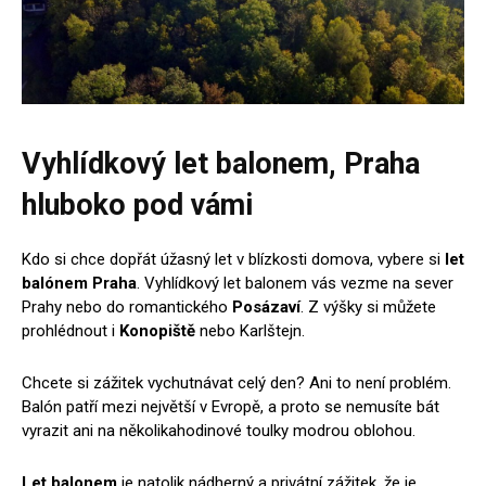
Vyhlídkový let balonem, Praha
hluboko pod vámi
Kdo si chce dopřát úžasný let v blízkosti domova, vybere si
let
balónem Praha
. Vyhlídkový let balonem vás vezme na sever
Prahy nebo do romantického
Posázaví
. Z výšky si můžete
prohlédnout i
Konopiště
nebo Karlštejn.
Chcete si zážitek vychutnávat celý den? Ani to není problém.
Balón patří mezi největší v Evropě, a proto se nemusíte bát
vyrazit ani na několikahodinové toulky modrou oblohou.
Let balonem
je natolik nádherný a privátní zážitek, že je