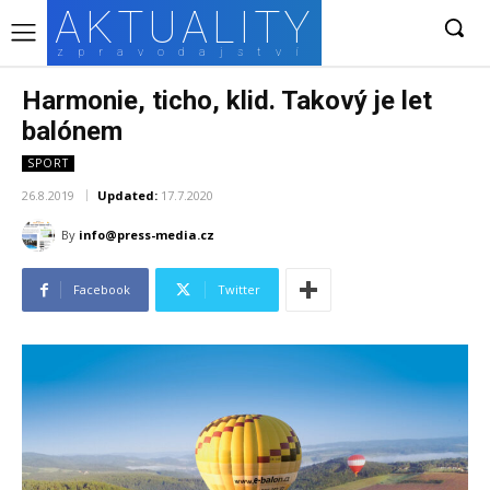
AKTUALITY
zpravodajství
Harmonie, ticho, klid. Takový je let
balónem
SPORT
26.8.2019
Updated:
17.7.2020
By
info@press-media.cz
Facebook
Twitter