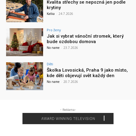
Kvalita střechy se nepozná jen podle
krytiny
Katka
-
24.7.2026
Pro ženy
Jak si vybrat vánoční stromek, který
bude ozdobou domova
No name
-
23.7.2026
Děti
Školka Lovosická, Praha 9 jako místo,
kde děti objevují svět každý den
No name
-
20.7.2026
- Reklama-