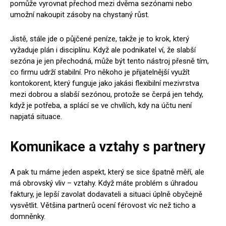
pomůže vyrovnat přechod mezi dvěma sezónami nebo
umožní nakoupit zásoby na chystaný růst.
Jistě, stále jde o půjčené peníze, takže je to krok, který
vyžaduje plán i disciplínu. Když ale podnikatel ví, že slabší
sezóna je jen přechodná, může být tento nástroj přesně tím,
co firmu udrží stabilní. Pro někoho je přijatelnější využít
kontokorent, který funguje jako jakási flexibilní mezivrstva
mezi dobrou a slabší sezónou, protože se čerpá jen tehdy,
když je potřeba, a splácí se ve chvílích, kdy na účtu není
napjatá situace.
Komunikace a vztahy s partnery
A pak tu máme jeden aspekt, který se sice špatně měří, ale
má obrovský vliv – vztahy. Když máte problém s úhradou
faktury, je lepší zavolat dodavateli a situaci úplně obyčejně
vysvětlit. Většina partnerů ocení férovost víc než ticho a
domněnky.