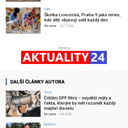
Děti
Školka Lovosická, Praha 9 jako místo,
kde děti objevují svět každý den
No name
-
20.7.2026
- Reklama-
DALŠÍ ČLÁNKY AUTORA
Tech
Čištění DPF filtrů – největší mýty a
fakta, kterým by měl rozumět každý
majitel dieselu
No name
-
4.8.2026
Bydlení