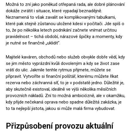
Možná to zní jako poněkud otřepaná rada, ale dobré plánování
dokáže zvrátit i situace, které vypadají beznadějně.
Neznamená to však zavalit se komplikovanými tabulkami,
které pak stejně zůstanou uložené kdesi v počítači. Jde spíš o
to, že po několika letech podnikání začnete vnímat určitou
pravidelnost – tichá období, nárazové špičky a momenty, kdy
je nutné se finančně „uklidit“.
Majitelé kaváren, obchodů nebo služeb obvykle dobře vědí, kdy
se jim město vyprázdní kvůli dovoleným a kdy se život zase
vrátí do ulic. Jakmile tenhle rytmus přijmete, můžete se
připravit. Vytvoříte si finanční polštář, kterému můžete říkat
rezerva nebo záchranná síť, to je v podstatě jedno. Důležité je,
aby skutečně existoval, ideálně ve výši několika měsíčních
provozních nákladů. Zní to možná ambiciózně, ale v okamžiku,
kdy přijde nečekaná oprava nebo spadne důležitá zakázka, je
to ta nejlepší jistota, jakou si může malá firma vybudovat.
Přizpůsobení provozu aktuální