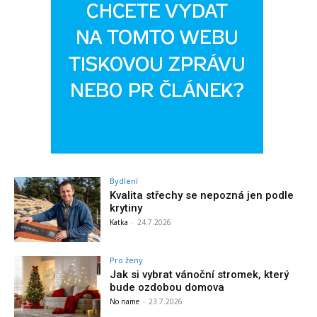
Bydlení
Kvalita střechy se nepozná jen podle
krytiny
Katka
-
24.7.2026
Pro ženy
Jak si vybrat vánoční stromek, který
bude ozdobou domova
No name
-
23.7.2026