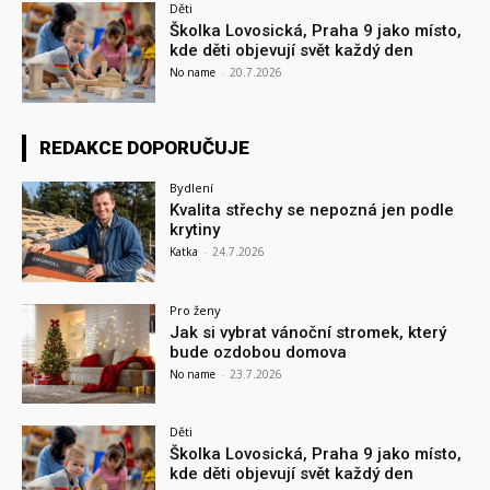
Děti
Školka Lovosická, Praha 9 jako místo,
kde děti objevují svět každý den
No name
-
20.7.2026
REDAKCE DOPORUČUJE
Bydlení
Kvalita střechy se nepozná jen podle
krytiny
Katka
-
24.7.2026
Pro ženy
Jak si vybrat vánoční stromek, který
bude ozdobou domova
No name
-
23.7.2026
Děti
Školka Lovosická, Praha 9 jako místo,
kde děti objevují svět každý den