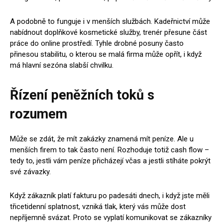
A podobně to funguje i v menších službách. Kadeřnictví může
nabídnout doplňkové kosmetické služby, trenér přesune část
práce do online prostředí. Tyhle drobné posuny často
přinesou stabilitu, o kterou se malá firma může opřít, i když
má hlavní sezóna slabší chvilku.
Řízení peněžních toků s
rozumem
Může se zdát, že mít zakázky znamená mít peníze. Ale u
menších firem to tak často není. Rozhoduje totiž cash flow –
tedy to, jestli vám peníze přicházejí včas a jestli stíháte pokrýt
své závazky.
Když zákazník platí fakturu po padesáti dnech, i když jste měli
třicetidenní splatnost, vzniká tlak, který vás může dost
nepříjemně svázat. Proto se vyplatí komunikovat se zákazníky