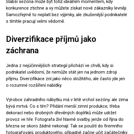
Slabší sezóna může být totiž ideálním momentem, kdy
konkurence ztichne a vy můžete získat nové zákazníky levněji.
Samozřejmě to neplatí bez výjimky, ale zkušenější podnikatelé
s tímhle pracují velmi vědomě.
Diverzifikace příjmů jako
záchrana
Jedna z nejúčinnějších strategií přichází ve chvíli, kdy si
podnikatel uvědomí, že nemůže stát jen na jednom zdroji
příjmu. Diverzifikace zní jako něco složitého, ale často jde jen
o rozumné rozšíření nabídky.
Výrobce zahradního nábytku má v létě vrchol sezóny, ale zima
bývá mrtvá. Co s tím? Přidání menší zimní produkce, třeba
dekorací nebo drobných dřevěných doplňků může udržet
provoz ve hře. Fotografa živí hlavně svatby, jenže od října do
března se skoro žádné nekonají. Tak se pouští do firemního
fotografování, produktového, případně začne učit začátečníky.