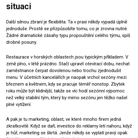
situaci
Další silnou zbraní je flexibilita. Ta v praxi někdy vypadá úplně
jednoduše. Prostě se přizpůsobíte tomu, co je zrovna nutné.
Žádné dramatické zásahy typu propouštění celého týmu, spíš
drobné posuny.
Restaurace v horských oblastech jsou typickým příkladem. V
zimě plno, v létě prázdno. Stačí upravit otevírací dobu, nechat
zaměstnance čerpat dovolenou nebo trochu zjednodušit
menu. V účetních kancelářích je naopak vrchol sezóny mezi
březnem a květnem, kdy se pracuje téměř nonstop. Zbytek
roku může být klidnější, takže se víc hodí sezónní výpomoc
než velký stabilní tým, který by mimo sezónu jen těžko našel
plné vytížení.
A pak je tu marketing, oblast, ve které mnoho firem jedná
zkratkovitě. Když se daří, investice do reklamy letí nahoru, když
je hůř, marketing se škrtá. Jenže někdy se vyplatí pravý opak.