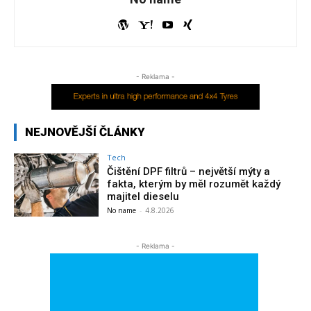
- Reklama -
NEJNOVĚJŠÍ ČLÁNKY
Tech
Čištění DPF filtrů – největší mýty a
fakta, kterým by měl rozumět každý
majitel dieselu
No name
-
4.8.2026
- Reklama -