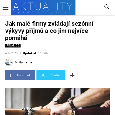
AKTUALITY
zpravodajství
Jak malé firmy zvládají sezónní
výkyvy příjmů a co jim nejvíce
pomáhá
FINANCE
6.12.2025
Updated:
6.12.2025
By
No name
Facebook
Twitter