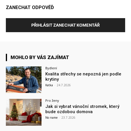
ZANECHAT ODPOVĚĎ
PŘIHLÁSIT ZANECHAT KOMENTÁŘ
MOHLO BY VÁS ZAJÍMAT
Bydlení
Kvalita střechy se nepozná jen podle
krytiny
Katka
-
24.7.2026
Pro ženy
Jak si vybrat vánoční stromek, který
bude ozdobou domova
No name
-
23.7.2026