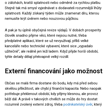
o zálohách, kratší splatnosti nebo odměně za rychlou platbu.
Stejně tak má smysl vyjednávat s dodavateli rozumnější lhůty
splatnosti. Každý získaný týden může znamenat díru, kterou
nemusíte krýt úvěrem nebo nouzovou půjčkou.
A pak je tu úplně obyčejná revize výdajů. V dobách prosperity
člověk snadno přijme věci, které nejsou nutné, třeba
předplatné aplikací, které se už nevyužívají, příliš velké
kanceláře nebo technické vybavení, které sice „vypadalo
užitečně“, ale reálně jen leží ladem. Když přijde horší období,
tyhle detaily dělají překvapivě velký rozdíl.
Externí financování jako možnost
Občas se malá firma dostane do bodu, kdy má před sebou
skvělou příležitost, ale chybí jí finanční kapacita. Nebo naopak
potřebuje překlenout období, kdy příjmy klesnou, ale provoz
běží dál. A právě v takových chvílích se může do hry dostat
rozumně zvolený externí zdroj, třeba
podnikatelský úvěr
, který