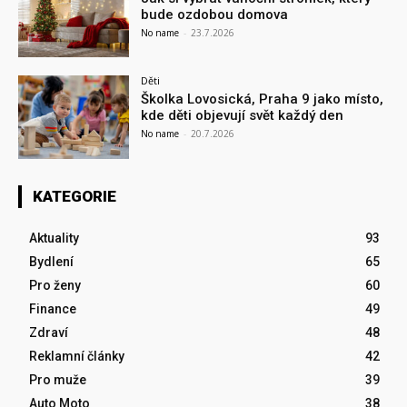
bude ozdobou domova
No name
-
23.7.2026
Děti
Školka Lovosická, Praha 9 jako místo,
kde děti objevují svět každý den
No name
-
20.7.2026
KATEGORIE
Aktuality
93
Bydlení
65
Pro ženy
60
Finance
49
Zdraví
48
Reklamní články
42
Pro muže
39
Auto Moto
38