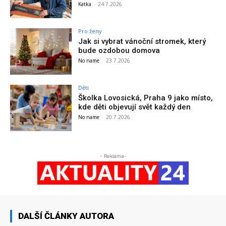
Katka
-
24.7.2026
Pro ženy
Jak si vybrat vánoční stromek, který
bude ozdobou domova
No name
-
23.7.2026
Děti
Školka Lovosická, Praha 9 jako místo,
kde děti objevují svět každý den
No name
-
20.7.2026
- Reklama-
DALŠÍ ČLÁNKY AUTORA