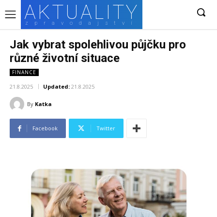
AKTUALITY
zpravodajství
Jak vybrat spolehlivou půjčku pro
různé životní situace
FINANCE
21.8.2025
Updated:
21.8.2025
By
Katka
Facebook
Twitter