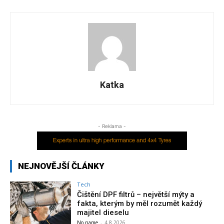
Katka
- Reklama -
NEJNOVĚJŠÍ ČLÁNKY
Tech
Čištění DPF filtrů – největší mýty a
fakta, kterým by měl rozumět každý
majitel dieselu
No name
-
4.8.2026