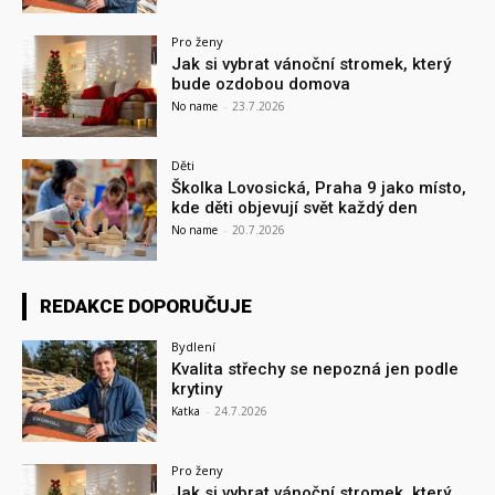
Pro ženy
Jak si vybrat vánoční stromek, který
bude ozdobou domova
No name
-
23.7.2026
Děti
Školka Lovosická, Praha 9 jako místo,
kde děti objevují svět každý den
No name
-
20.7.2026
REDAKCE DOPORUČUJE
Bydlení
Kvalita střechy se nepozná jen podle
krytiny
Katka
-
24.7.2026
Pro ženy
Jak si vybrat vánoční stromek, který