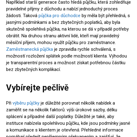
Například starší generace často hledá půjčku, která zohledňuje
pravidelné příjmy z důchodu a nabízí jednoduchý proces
žádosti. Taková
půjčka pro důchodce
by měla být přehledná, s
jasnými podmínkami a bez zbytečných poplatků, aby byla
skutečně spolehlivá půjčka, na kterou se dá v případě potřeby
obrátit. Na druhou stranu aktivní lidé, kteří mají pravidelný
měsíční příjem, mohou využít půjčku pro zaměstnance.
Zaměstnanecká půjčka
je zpravidla rychle schválená, s
možností rozložení splátek podle možností klienta. Výhodou
je transparentní proces a možnost získat potřebnou částku
bez zbytečných komplikací.
Vybírejte pečlivě
Při
výběru půjčky
je důležité porovnat několik nabídek a
zaměřit se na několik faktorů: výši úrokové sazby, délku
splácení a případné další poplatky. Důležité je také, aby
instituce nabízela spolehlivou půjčku, kde jsou podmínky jasné
a komunikace s klientem je otevřená. Přehledné informace
pomáhají předejít nepříjemným překvapením a zajišťují, že