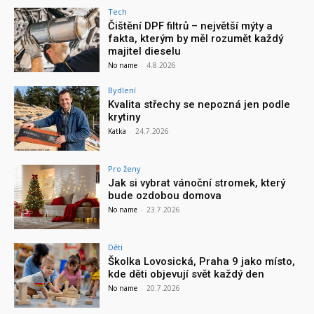
Tech
Čištění DPF filtrů – největší mýty a
fakta, kterým by měl rozumět každý
majitel dieselu
No name
-
4.8.2026
Bydlení
Kvalita střechy se nepozná jen podle
krytiny
Katka
-
24.7.2026
Pro ženy
Jak si vybrat vánoční stromek, který
bude ozdobou domova
No name
-
23.7.2026
Děti
Školka Lovosická, Praha 9 jako místo,
kde děti objevují svět každý den
No name
-
20.7.2026