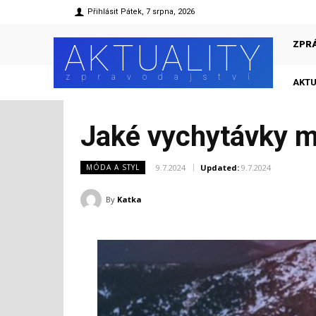
Přihlásit
Pátek, 7 srpna, 2026
AKTUALITY
ZPR
zpravodajství
AKTU
Jaké vychytávky mu
9.7.2024
Updated:
9.7.2024
MÓDA A STYL
By
Katka