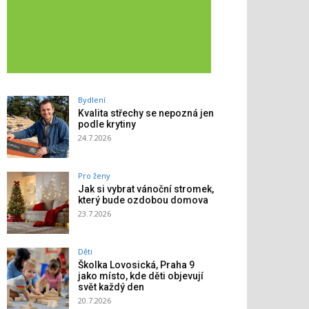
Bydlení
Kvalita střechy se nepozná jen
podle krytiny
24.7.2026
Pro ženy
Jak si vybrat vánoční stromek,
který bude ozdobou domova
23.7.2026
Děti
Školka Lovosická, Praha 9
jako místo, kde děti objevují
svět každý den
20.7.2026