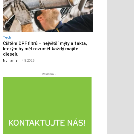
Tech
Čištění DPF filtrů – největší mýty a fakta,
kterým by měl rozumět každý majitel
dieselu
No name
-
4.8.2026
- Reklama -