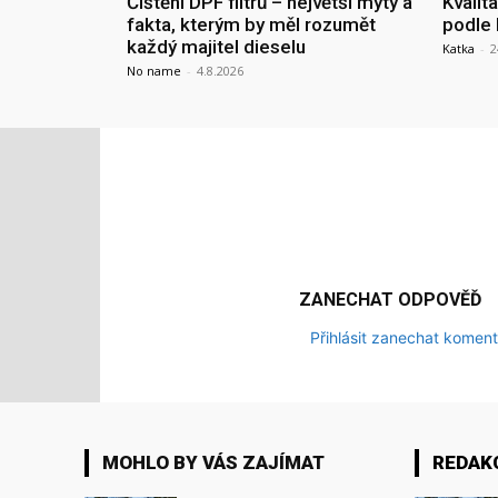
Čištění DPF filtrů – největší mýty a
Kvalit
fakta, kterým by měl rozumět
podle 
každý majitel dieselu
Katka
-
2
No name
-
4.8.2026
ZANECHAT ODPOVĚĎ
Přihlásit zanechat koment
MOHLO BY VÁS ZAJÍMAT
REDAK