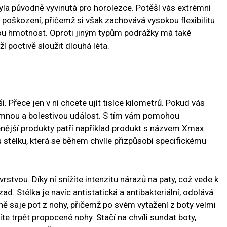
byla původně vyvinutá pro horolezce. Potěší vás extrémní
poškození, přičemž si však zachovává vysokou flexibilitu
kou hmotnost. Oproti jiným typům podrážky má také
í poctivě sloužit dlouhá léta.
. Přece jen v ní chcete ujít tisíce kilometrů. Pokud vás
íjemnou a bolestivou událost. S tím vám pomohou
benější produkty patří například produkt s názvem Xmax
stélku, která se během chvíle přizpůsobí specifickému
vrstvou. Díky ní snížíte intenzitu nárazů na paty, což vede k
d. Stélka je navíc antistatická a antibakteriální, odolává
ně saje pot z nohy, přičemž po svém vytažení z boty velmi
te trpět propocené nohy. Stačí na chvíli sundat boty,