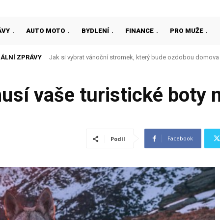
ÁVY
AUTO MOTO
BYDLENÍ
FINANCE
PRO MUŽE
ÁLNÍ ZPRÁVY
Jak si vybrat vánoční stromek, který bude ozdobou domova
sí vaše turistické boty 
Facebook
Podíl