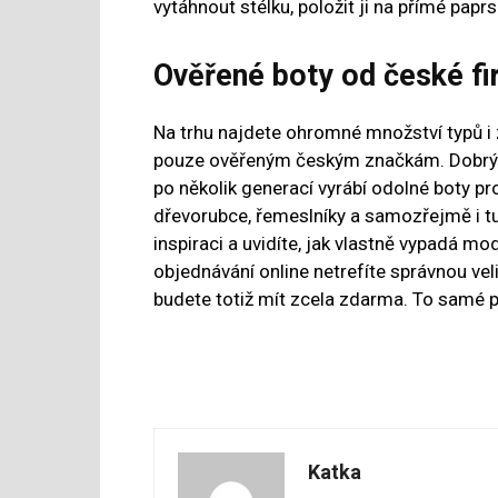
vytáhnout stélku, položit ji na přímé paprs
Ověřené boty od české f
Na trhu najdete ohromné množství typů i zn
pouze ověřeným českým značkám. Dobrým 
po několik generací vyrábí odolné boty pro
dřevorubce, řemeslníky a samozřejmě i tu
inspiraci a uvidíte, jak vlastně vypadá mod
objednávání online netrefíte správnou vel
budete totiž mít zcela zdarma. To samé p
Katka