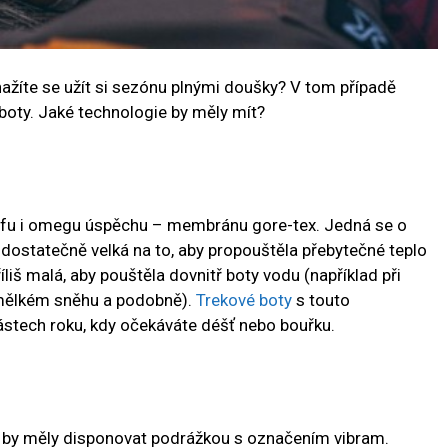
nažíte se užít si sezónu plnými doušky? V tom případě
 boty. Jaké technologie by měly mít?
alfu i omegu úspěchu – membránu gore-tex. Jedná se o
 dostatečně velká na to, aby propouštěla přebytečné teplo
íliš malá, aby pouštěla dovnitř boty vodu (například při
 mělkém sněhu a podobně).
Trekové boty
s touto
částech roku, kdy očekáváte déšť nebo bouřku.
by měly disponovat podrážkou s označením vibram.