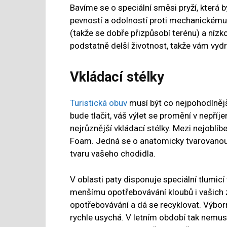
Bavíme se o speciální směsi pryží, která 
pevností a odolností proti mechanickému 
(takže se dobře přizpůsobí terénu) a níz
podstatně delší životnost, takže vám vydrž
Vkládací stélky
Turistická obuv
musí být co nejpohodlnější
bude tlačit, váš výlet se promění v nepř
nejrůznější vkládací stélky. Mezi nejoblí
Foam. Jedná se o anatomicky tvarovanou 
tvaru vašeho chodidla.
V oblasti paty disponuje speciální tlumicí 
menšímu opotřebovávání kloubů i vašich za
opotřebovávání a dá se recyklovat. Výbor
rychle usychá. V letním období tak nemusí