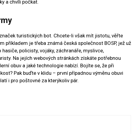
ky a chvíli počkat.
irmy
aček turistických bot. Chcete-li však mít jistotu, věřte
příkladem je třeba známá česká společnost BOSP, jež už
 hasiče, policisty, vojáky, záchranáře, myslivce,
risty. Na jejích webových stránkách získáte potřebnou
erní obuv a jaké technologie nabízí. Bojíte se, že při
ikost? Pak buďte v klidu – první případnou výměnu obuvi
latí i pro poštovné za kterýkoliv pár.