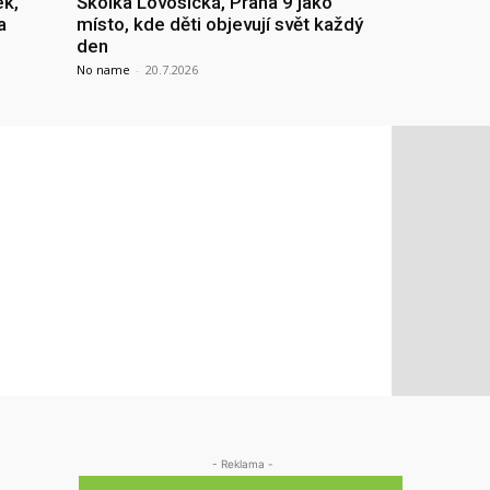
ek,
Školka Lovosická, Praha 9 jako
a
místo, kde děti objevují svět každý
den
No name
-
20.7.2026
- Reklama -