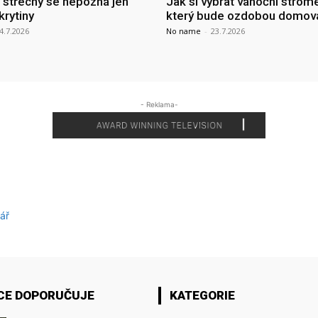
a střechy se nepozná jen
Jak si vybrat vánoční strom
krytiny
který bude ozdobou domov
4.7.2026
No name
-
23.7.2026
- Reklama-
ář
CE DOPORUČUJE
KATEGORIE