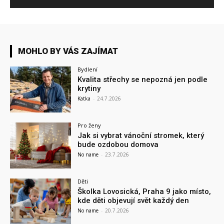
MOHLO BY VÁS ZAJÍMAT
Bydlení
Kvalita střechy se nepozná jen podle
krytiny
Katka
-
24.7.2026
Pro ženy
Jak si vybrat vánoční stromek, který
bude ozdobou domova
No name
-
23.7.2026
Děti
Školka Lovosická, Praha 9 jako místo,
kde děti objevují svět každý den
No name
-
20.7.2026