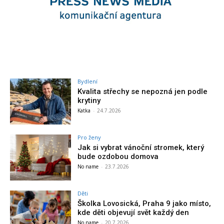
Bydlení
Kvalita střechy se nepozná jen podle
krytiny
Katka
-
24.7.2026
Pro ženy
Jak si vybrat vánoční stromek, který
bude ozdobou domova
No name
-
23.7.2026
Děti
Školka Lovosická, Praha 9 jako místo,
kde děti objevují svět každý den
No name
-
20.7.2026