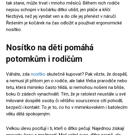
tak stane, může trvat i mnoho měsíců. Během nich rodiče
nejsou schopni v kočárku dítko utišit, jen pláče a křičí.
Nezbývá, než jej vyndat ven a do cíle jej přenést v náručí.
Řešením je kočárek na čas odložit a používat ergonomické
nosítko.
Nosítko na děti pomáhá
potomkům i rodičům
Váháte, zda
nosítko
skutečně kupovat? Pak vězte, že dospělí,
a nemusí jít přitom jen o rodiče, ale také třeba prarodiče nebo
tetu, která miminko často hlídá, si nemohou nošení na břiše,
boku či zádech vynachválit. Tím, že je ratolest neustále u své
milované dospělé osoby či většího sourozence cítí pohodlí,
bezpečí i kontakt. To je to, co ho v miminkovském i batolecím
věku dělá spokojeným.
Velkou úlevu pociťují i ti, kteří o dítko pečují. Najednou získají