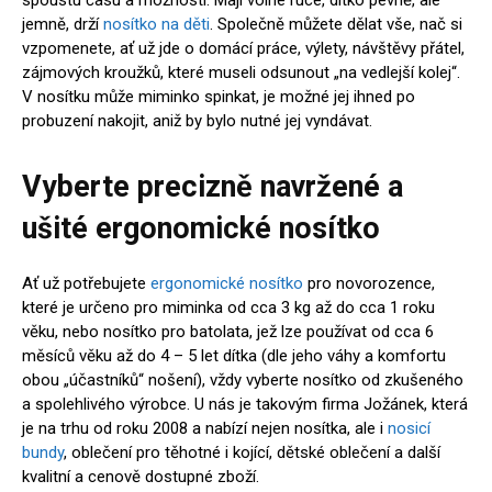
spoustu času a možností. Mají volné ruce, dítko pevně, ale
jemně, drží
nosítko na děti
. Společně můžete dělat vše, nač si
vzpomenete, ať už jde o domácí práce, výlety, návštěvy přátel,
zájmových kroužků, které museli odsunout „na vedlejší kolej“.
V nosítku může miminko spinkat, je možné jej ihned po
probuzení nakojit, aniž by bylo nutné jej vyndávat.
Vyberte precizně navržené a
ušité ergonomické nosítko
Ať už potřebujete
ergonomické nosítko
pro novorozence,
které je určeno pro miminka od cca 3 kg až do cca 1 roku
věku, nebo nosítko pro batolata, jež lze používat od cca 6
měsíců věku až do 4 – 5 let dítka (dle jeho váhy a komfortu
obou „účastníků“ nošení), vždy vyberte nosítko od zkušeného
a spolehlivého výrobce. U nás je takovým firma Jožánek, která
je na trhu od roku 2008 a nabízí nejen nosítka, ale i
nosicí
bundy
, oblečení pro těhotné i kojící, dětské oblečení a další
kvalitní a cenově dostupné zboží.