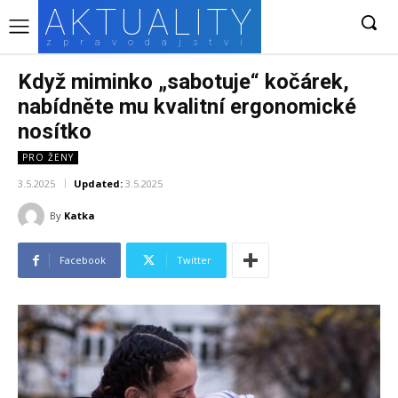
AKTUALITY
zpravodajství
Když miminko „sabotuje“ kočárek,
nabídněte mu kvalitní ergonomické
nosítko
PRO ŽENY
3.5.2025
Updated:
3.5.2025
By
Katka
Facebook
Twitter