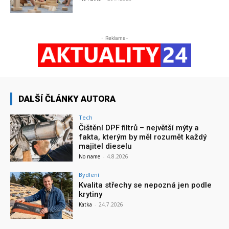
- Reklama-
DALŠÍ ČLÁNKY AUTORA
Tech
Čištění DPF filtrů – největší mýty a
fakta, kterým by měl rozumět každý
majitel dieselu
No name
-
4.8.2026
Bydlení
Kvalita střechy se nepozná jen podle
krytiny
Katka
-
24.7.2026