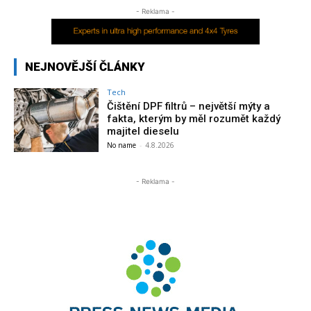
- Reklama -
NEJNOVĚJŠÍ ČLÁNKY
Tech
Čištění DPF filtrů – největší mýty a
fakta, kterým by měl rozumět každý
majitel dieselu
No name
-
4.8.2026
- Reklama -