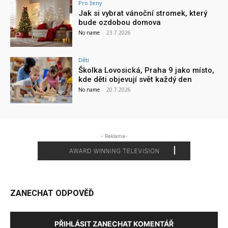
Pro ženy
Jak si vybrat vánoční stromek, který
bude ozdobou domova
No name
-
23.7.2026
Děti
Školka Lovosická, Praha 9 jako místo,
kde děti objevují svět každý den
No name
-
20.7.2026
- Reklama-
ZANECHAT ODPOVĚĎ
PŘIHLÁSIT ZANECHAT KOMENTÁŘ