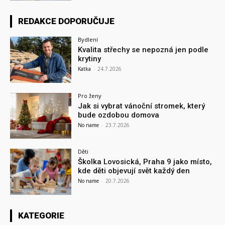
REDAKCE DOPORUČUJE
Bydlení
Kvalita střechy se nepozná jen podle
krytiny
Katka
-
24.7.2026
Pro ženy
Jak si vybrat vánoční stromek, který
bude ozdobou domova
No name
-
23.7.2026
Děti
Školka Lovosická, Praha 9 jako místo,
kde děti objevují svět každý den
No name
-
20.7.2026
KATEGORIE