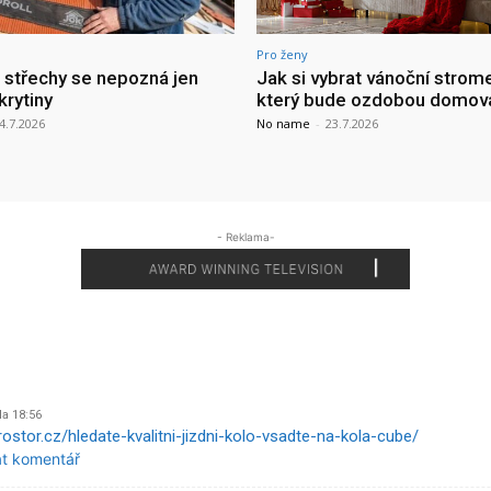
Pro ženy
a střechy se nepozná jen
Jak si vybrat vánoční strom
krytiny
který bude ozdobou domov
4.7.2026
No name
-
23.7.2026
- Reklama-
Na 18:56
ostor.cz/hledate-kvalitni-jizdni-kolo-vsadte-na-kola-cube/
at komentář