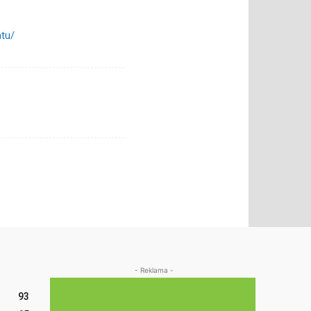
atu/
- Reklama -
93