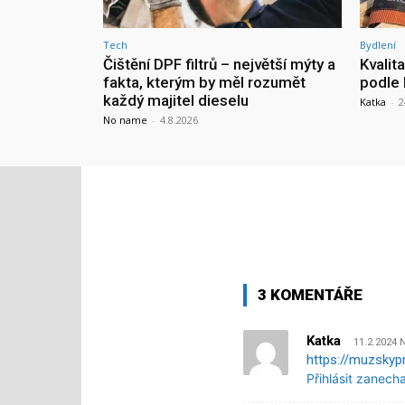
Tech
Bydlení
Čištění DPF filtrů – největší mýty a
Kvalit
fakta, kterým by měl rozumět
podle 
každý majitel dieselu
Katka
-
2
No name
-
4.8.2026
3 KOMENTÁŘE
Katka
11.2.2024 
https://muzskypr
Přihlásit zanech