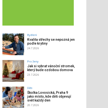
Bydlení
Kvalita střechy se nepozná jen
podle krytiny
24.7.2026
Pro ženy
Jak si vybrat vánoční stromek,
který bude ozdobou domova
23.7.2026
Děti
Školka Lovosická, Praha 9
jako místo, kde děti objevují
svět každý den
20.7.2026