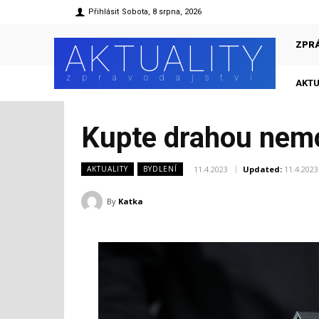
Přihlásit
Sobota, 8 srpna, 2026
AKTUALITY
ZPR
zpravodajství
AKTU
Kupte drahou nemov
11.4.2023
Updated:
11.4.2023
AKTUALITY
BYDLENÍ
By
Katka