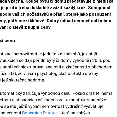
rada vzácná. Koupě bytu či domu představuje z hlediska
, je proto třeba důkladně zvážit každý krok. Schopnost
podle vašich požadavků a přání, stejně jako posouzení
eny, patří mezi klíčové. Dobrý odhad nemovitosti mimo
vání o slevě z kupní ceny.
ší cenu
atizací nemovitostí je jedním ze způsobů, jak přijít
 aukcích se dají pořídit byty či domy výhodně i 30 % pod
základní technicko-právní znalosti a zkušenosti s obchodem
že stát, že vlivem psychologického efektu dražby
e její skutečná hodnota.
automaticky zaručuje výhodnou cenu. Pokud dražitel nemá
itosti a případných nákladech za rekonstrukci, nemůže
u se mu ještě vyplatí nemovitost vydražit,“ vysvětluje
 společnosti
Bohemian Estates,
která se zabývá