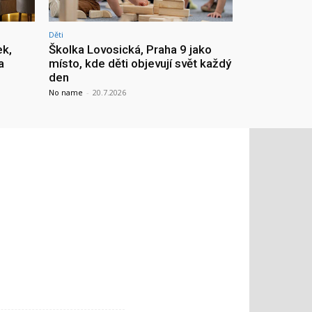
Děti
ek,
Školka Lovosická, Praha 9 jako
a
místo, kde děti objevují svět každý
den
No name
-
20.7.2026