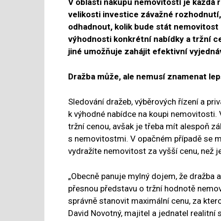
V oblasti nákupu nemovitostí je každá 
velikosti investice závažné rozhodnutí
odhadnout, kolik bude stát nemovitost 
výhodnosti konkrétní nabídky a tržní c
jiné umožňuje zahájit efektivní vyjedná
Dražba může, ale nemusí znamenat lep
Sledování dražeb, výběrových řízení a priv
k výhodné nabídce na koupi nemovitosti. V
tržní cenou, avšak je třeba mít alespoň 
s nemovitostmi. V opačném případě se mů
vydražíte nemovitost za vyšší cenu, než j
„Obecně panuje mylný dojem, že dražba 
přesnou představu o tržní hodnotě nemov
správně stanovit maximální cenu, za ktero
David Novotný, majitel a jednatel realitní