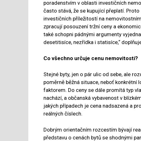
poradenstvím v oblasti investičních nemov
často stává, že se kupující přeplatí. Pr
investičních příležitostí na nemovitostní
zpracují posouzení tržní ceny a ekonomic
také schopni pádnými argumenty vyjednat
desetitisíce, nezřídka i statisíce,“ doplňu
Co všechno určuje cenu nemovitosti?
Stejné byty, jen o pár ulic od sebe, ale roz
poměrně běžná situace, neboť konkrétní 
faktorem. Do ceny se dále promítá typ vla
nachází, a občanská vybavenost v blízkém
jakých případech je cena nadsazená a pro
reálných číslech.
Dobrým orientačním rozcestím bývají real
představu o cenách bytů se shodnými para