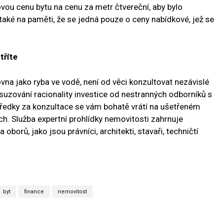
ovou cenu bytu na cenu za metr čtvereční, aby bylo
také na paměti, že se jedná pouze o ceny nabídkové, jež se
tříte
ovna jako ryba ve vodě, není od věci konzultovat nezávislé
osuzování racionality investice od nestranných odborníků s
ředky za konzultace se vám bohatě vrátí na ušetřeném
ích. Služba expertní prohlídky nemovitosti zahrnuje
borů, jako jsou právníci, architekti, stavaři, techničtí
byt
finance
nemovitost