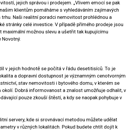
itostí, jejich správou i prodejem. „Vlivem emocí se pak
oto našim klientům pomáháme s vyhledáváním zajímavých
m trhu. Naši realitní poradci nemovitost prohlédnou a
ké stránky celé investice. V případě přímého prodeje jsou
 maximální možnou slevu a ušetřit tak kupujícímu
je Novotný.
díl v jejich hodnotě se počítá v řádu desetitisíců. To je
lokalita a dopravní dostupnost je významným cenotvorným
stnictví, stav nemovitosti i bytového domu, v kterém se
 okolí. Dobrá informovanost a znalost umožňuje odhalit, v
dávající pouze zkouší štěstí, a kdy se naopak pohybuje v
itní servery, kde si srovnávací metodou můžete udělat
metry v různých lokalitách. Pokud budete chtít dojít k