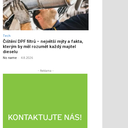
Tech
Čištění DPF filtrů – největší mýty a fakta,
kterým by měl rozumět každý majitel
dieselu
No name
-
4.8.2026
- Reklama -