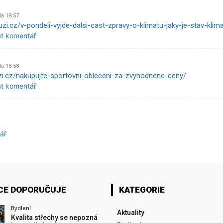
Na 18:57
uzi.cz/v-pondeli-vyjde-dalsi-cast-zpravy-o-klimatu-jaky-je-stav-klim
at komentář
Na 18:58
zi.cz/nakupujte-sportovni-obleceni-za-zvyhodnene-ceny/
at komentář
ář
CE DOPORUČUJE
KATEGORIE
Bydlení
Aktuality
Kvalita střechy se nepozná