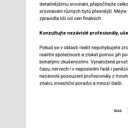
detailnějšímu srovnání, přepočítejte celk
srovnávání různých bytů přesnější. Mějte 
zpravidla liší od cen finálních.
Konzultujte nezávislé profesionály, uše
Pokud se v oblasti realit nepohybujete zr
realitní společnosti a získat pomoc při p
bohatými zkušenostmi. Vynaložené prost
času, nervech i v neposlední řadě i peněz
nezávislé posouzení profesionály z mnoha o
znalci, investiční poradci a mnozí další.
TAGS