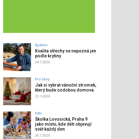
Bydlení
Kvalita střechy se nepozná jen
podle krytiny
24.7.2026
Pro ženy
Jak si vybrat vánoční stromek,
který bude ozdobou domova
23.7.2026
Děti
Školka Lovosická, Praha 9
jako místo, kde děti objevují
svět každý den
20.7.2026