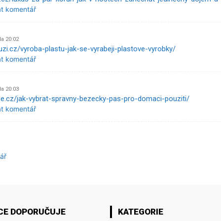
at komentář
Na 20:02
uzi.cz/vyroba-plastu-jak-se-vyrabeji-plastove-vyrobky/
at komentář
Na 20:03
ze.cz/jak-vybrat-spravny-bezecky-pas-pro-domaci-pouziti/
at komentář
ář
CE DOPORUČUJE
KATEGORIE