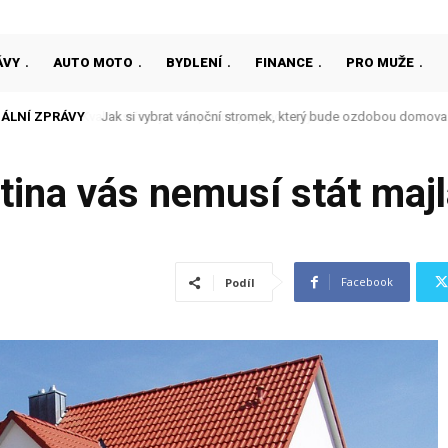
ÁVY
AUTO MOTO
BYDLENÍ
FINANCE
PRO MUŽE
ÁLNÍ ZPRÁVY
Jak si vybrat vánoční stromek, který bude ozdobou domova
ytina vás nemusí stát maj
Facebook
Podíl