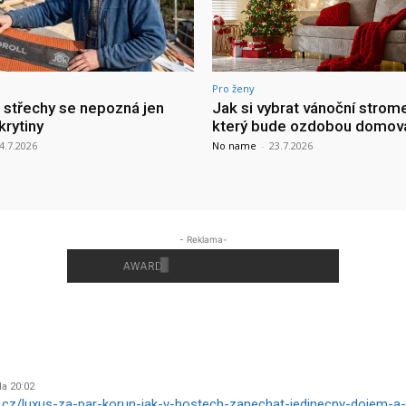
Pro ženy
a střechy se nepozná jen
Jak si vybrat vánoční strom
krytiny
který bude ozdobou domov
4.7.2026
No name
-
23.7.2026
- Reklama-
Na 20:02
.cz/luxus-za-par-korun-jak-v-hostech-zanechat-jedinecny-dojem-a-n