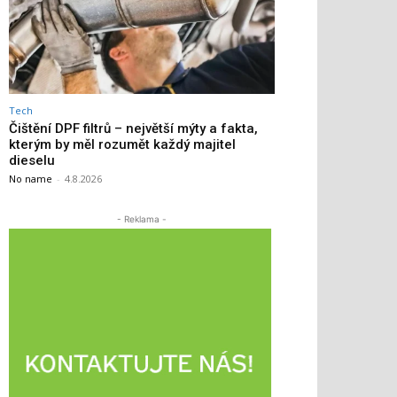
Tech
Čištění DPF filtrů – největší mýty a fakta,
kterým by měl rozumět každý majitel
dieselu
No name
-
4.8.2026
- Reklama -