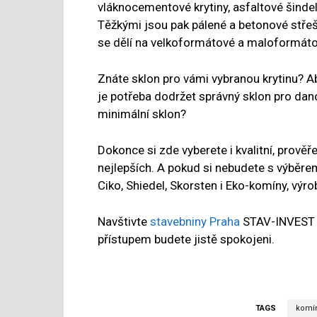
vláknocementové krytiny, asfaltové šindele 
Těžkými jsou pak pálené a betonové střešní
se dělí na velkoformátové a maloformáto
Znáte sklon pro vámi vybranou krytinu? Ab
je potřeba dodržet správný sklon pro dano
minimální sklon?
Dokonce si zde vyberete i kvalitní, prov
nejlepších. A pokud si nebudete s výběrem
Ciko, Shiedel, Skorsten i Eko-komíny, výr
Navštivte
stavebniny Praha
STAV-INVEST na
přístupem budete jistě spokojeni.
TAGS
komí