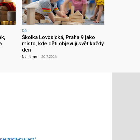
Děti
ek,
Školka Lovosická, Praha 9 jako
a
místo, kde děti objevují svět každý
den
No name
-
20.7.2026
eutratit-majlant/