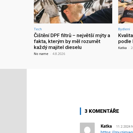
Tech
Bydlení
Čištění DPF filtrů – největší mýty a
Kvalit
fakta, kterým by měl rozumět
podle 
každý majitel dieselu
Katka
-
2
No name
-
4.8.2026
3 KOMENTÁŘE
Katka
11.2.2024 
https://muzimag