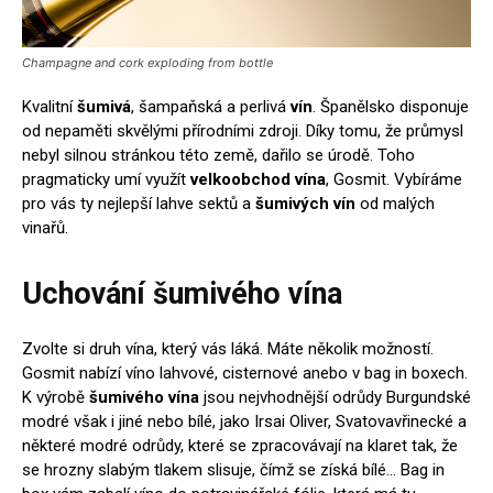
Champagne and cork exploding from bottle
Kvalitní
šumivá
, šampaňská a perlivá
vín
. Španělsko
disponuje
od nepaměti skvělými přírodními zdroji. Díky tomu, že průmysl
nebyl silnou stránkou této země, dařilo se úrodě. Toho
pragmaticky umí využít
velkoobchod vína
, Gosmit.
Vybíráme
pro vás ty nejlepší lahve sektů a
šumivých
vín
od malých
vinařů.
Uchování šumivého vína
Zvolte si druh vína, který vás láká. Máte několik možností.
Gosmit nabízí víno lahvové, cisternové anebo v bag in boxech.
K výrobě
šumivého
vína
jsou nejvhodnější odrůdy Burgundské
modré však i jiné nebo bílé, jako Irsai Oliver, Svatovavřinecké a
některé modré odrůdy, které se zpracovávají na klaret tak, že
se hrozny slabým tlakem slisuje, čímž se získá bílé…
Bag in