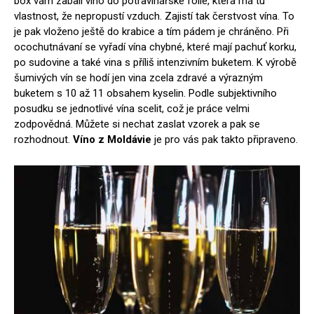
box vám zabalí víno do potravinářské fólie, která má tu
vlastnost, že nepropustí vzduch. Zajistí tak čerstvost vína. To
je pak vloženo ještě do krabice a tím pádem je chráněno. Při
ocochutnávaní se vyřadí vína chybné, které mají pachuť korku,
po sudovine a také vina s příliš intenzivním buketem. K výrobě
šumivých vín se hodí jen vina zcela zdravé a výrazným
buketem s 10 až 11 obsahem kyselin. Podle subjektivního
posudku se jednotlivé vína scelit, což je práce velmi
zodpovědná.
Můžete si nechat zaslat vzorek a pak se
rozhodnout.
Víno z Moldávie
je pro vás pak takto připraveno.