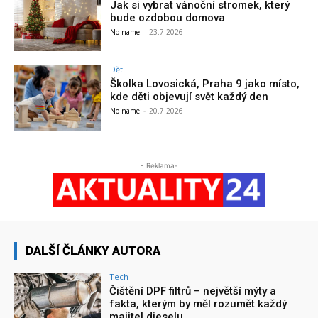
Jak si vybrat vánoční stromek, který
bude ozdobou domova
No name
-
23.7.2026
Děti
Školka Lovosická, Praha 9 jako místo,
kde děti objevují svět každý den
No name
-
20.7.2026
- Reklama-
DALŠÍ ČLÁNKY AUTORA
Tech
Čištění DPF filtrů – největší mýty a
fakta, kterým by měl rozumět každý
majitel dieselu