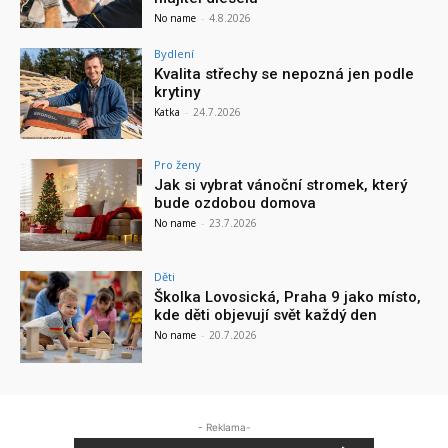
No name
-
4.8.2026
Bydlení
Kvalita střechy se nepozná jen podle
krytiny
Katka
-
24.7.2026
Pro ženy
Jak si vybrat vánoční stromek, který
bude ozdobou domova
No name
-
23.7.2026
Děti
Školka Lovosická, Praha 9 jako místo,
kde děti objevují svět každý den
No name
-
20.7.2026
- Reklama-