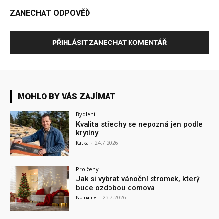
ZANECHAT ODPOVĚĎ
PŘIHLÁSIT ZANECHAT KOMENTÁŘ
MOHLO BY VÁS ZAJÍMAT
Bydlení
Kvalita střechy se nepozná jen podle
krytiny
Katka
-
24.7.2026
Pro ženy
Jak si vybrat vánoční stromek, který
bude ozdobou domova
No name
-
23.7.2026