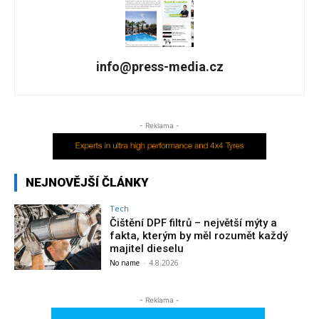
info@press-media.cz
- Reklama -
NEJNOVĚJŠÍ ČLÁNKY
Tech
Čištění DPF filtrů – největší mýty a
fakta, kterým by měl rozumět každý
majitel dieselu
No name
-
4.8.2026
- Reklama -