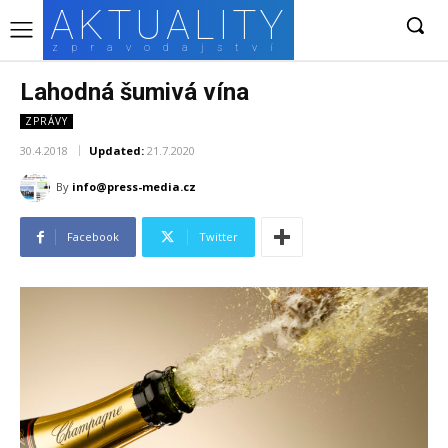
AKTUALITY
zpravodajství
Lahodná šumivá vína
ZPRÁVY
30.4.2018
Updated:
21.7.2020
By
info@press-media.cz
Facebook
Twitter