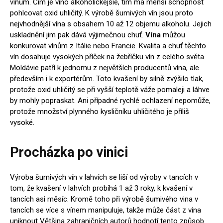
vínům. Čím je víno alkoholickejšie, tím má menší schopnost
pohlcovat oxid uhličitý. K výrobě šumivých vín jsou proto
nejvhodnější vína s obsahem 10 až 12 objemu alkoholu.
Jejich
uskladnění jim pak dává výjimečnou chuť.
Vína
můžou
konkurovat vínům z Itálie nebo Francie. Kvalita a chuť těchto
vín dosahuje vysokých příček na žebříčku vín z celého světa.
Moldávie patří k jednomu z největších producentů vína, ale
především i k exportérům.
Toto kvašení by silně zvýšilo tlak,
protože oxid uhličitý se při vyšší teplotě váže pomaleji a láhve
by mohly popraskat. Ani případné rychlé ochlazení nepomůže,
protože množství plynného kysličníku uhličitého je příliš
vysoké.
Procházka po vinici
Výroba šumivých vín v lahvích se liší od výroby v tancích v
tom, že kvašení v lahvích probíhá 1 až 3 roky, k kvašení v
tancích asi měsíc. Kromě toho při výrobě šumivého vina v
tancích se více s vínem manipuluje, takže může část z vina
uniknout Většina zahraničních autorů hodnotí tento způsob