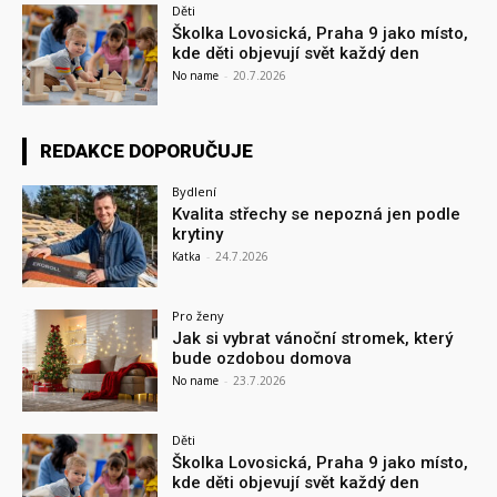
Děti
Školka Lovosická, Praha 9 jako místo,
kde děti objevují svět každý den
No name
-
20.7.2026
REDAKCE DOPORUČUJE
Bydlení
Kvalita střechy se nepozná jen podle
krytiny
Katka
-
24.7.2026
Pro ženy
Jak si vybrat vánoční stromek, který
bude ozdobou domova
No name
-
23.7.2026
Děti
Školka Lovosická, Praha 9 jako místo,
kde děti objevují svět každý den