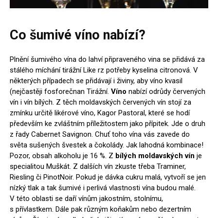
Co šumivé víno nabízí?
Plnění šumivého vína do lahví připraveného vina se přidává za
stálého míchání tirážní Like rz potřeby kyselina citronová. V
některých případech se přidávají i živiny, aby víno kvasil
(nejčastěji fosforečnan Tirážní.
Víno
nabízí odrůdy červených
vín i vín bílých. Z těch moldavských červených vín stojí za
zmínku určitě likérové víno, Kagor Pastoral, které se hodí
především ke zvláštním příležitostem jako přípitek. Jde o druh
z řady Cabernet Savignon. Chuť toho vína vás zavede do
světa sušených švestek a čokolády. Jak lahodná kombinace!
Pozor, obsah alkoholu je 16 %. Z
bílých moldavských vín
je
specialitou Muškát. Z dalších vín zkuste třeba Traminer,
Riesling či PinotNoir.
Pokud je dávka cukru malá, vytvoří se jen
nízký tlak a tak šumivé i perlivá vlastnosti vína budou malé.
V této oblasti se daří vínům jakostním, stolnímu,
s přívlastkem. Dále pak různým koňakům nebo dezertním