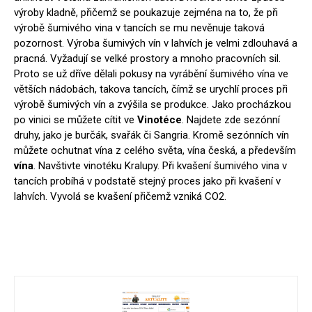
výroby kladně, přičemž se poukazuje zejména na to, že při
výrobě šumivého vina v tancích se mu nevěnuje taková
pozornost. Výroba šumivých vín v lahvích je velmi zdlouhavá a
pracná. Vyžadují se velké prostory a mnoho pracovních sil.
Proto se už dříve dělali pokusy na vyrábění šumivého vína ve
větších nádobách, takova tancích, čímž se urychlí proces při
výrobě šumivých vín a zvýšila se produkce.
Jako procházkou
po vinici se můžete cítit ve
Vinotéce
. Najdete zde sezónní
druhy, jako je burčák, svařák či Sangria. Kromě sezónních vín
můžete ochutnat vína z celého světa, vína česká, a především
vína
. Navštivte vinotéku Kralupy.
Při kvašení šumivého vina v
tancích probíhá v podstatě stejný proces jako při kvašení v
lahvích. Vyvolá se kvašení přičemž vzniká CO2.