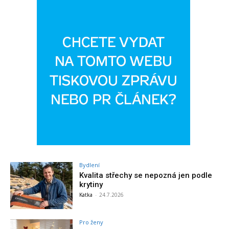
Bydlení
Kvalita střechy se nepozná jen podle
krytiny
Katka
-
24.7.2026
Pro ženy