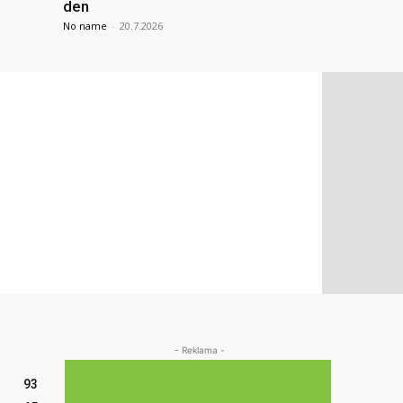
den
No name
-
20.7.2026
- Reklama -
93