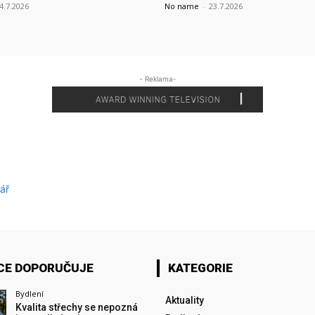
4.7.2026
No name
-
23.7.2026
- Reklama-
ář
CE DOPORUČUJE
KATEGORIE
Bydlení
Aktuality
Kvalita střechy se nepozná