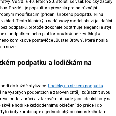
tvy. Ve 30. a 40. letech 20. století se však lodičky začaly
uv. Později je popkultura převzala pro nejrůznější
robným modifikacím (přidání širokého podpatku, klínu
ý vzhled. Tento klasický a nadčasový model obuvi je ideální
 bez podpatku, protože dokonale podtrhuje eleganci a styl
ane s podpatkem nebo platformou krásně zeštíhlují a
jméno komiksové postavičce „Buster Brown“. která nosila
 na noze.
ízkém podpatku a lodičkám na
 hodí do každé stylizace.
Lodičky na nízkém podpatku
stě na vysokých podpatcích a zároveň chtějí zdůraznit svou
dress code v práci a v takovém případě jsou ideální boty na
 skvěle hodí ke každodennímu oblečení do práce i do
y. Tyto boty kombinujte s jednoduchými chinos kalhotami