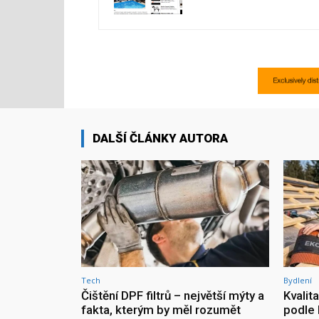
DALŠÍ ČLÁNKY AUTORA
Tech
Bydlení
Čištění DPF filtrů – největší mýty a
Kvalit
fakta, kterým by měl rozumět
podle 