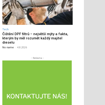
Tech
Čištění DPF filtrů – největší mýty a fakta,
kterým by měl rozumět každý majitel
dieselu
No name
-
4.8.2026
- Reklama -