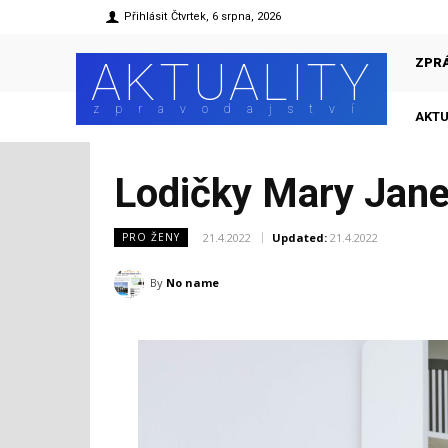
Přihlásit
Čtvrtek, 6 srpna, 2026
AKTUALITY
ZPR
zpravodajství
AKTU
Lodičky Mary Jane
21.4.2022
Updated:
21.4.2022
PRO ŽENY
By
No name