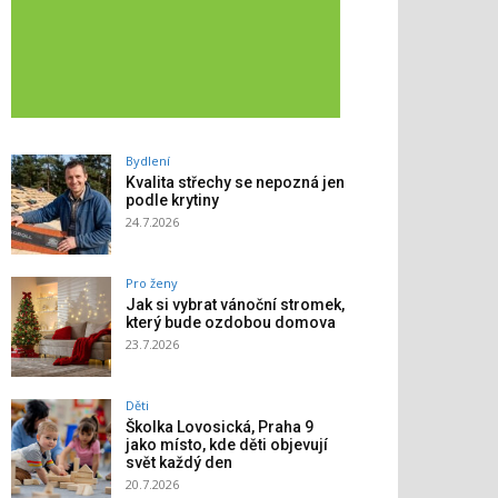
Bydlení
Kvalita střechy se nepozná jen
podle krytiny
24.7.2026
Pro ženy
Jak si vybrat vánoční stromek,
který bude ozdobou domova
23.7.2026
Děti
Školka Lovosická, Praha 9
jako místo, kde děti objevují
svět každý den
20.7.2026