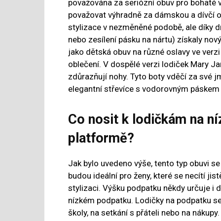
považována za seriózní obuv pro bohaté vrs
považovat výhradně za dámskou a dívčí ob
stylizace v nezměněné podobě, ale díky d
nebo zesílení pásku na nártu) získaly nov
jako dětská obuv na různé oslavy ve verzi
oblečení. V dospělé verzi lodiček Mary J
zdůrazňují nohy. Tyto boty vděčí za své 
elegantní střevíce s vodorovným páskem
Co nosit k lodičkám na n
platformě?
Jak bylo uvedeno výše, tento typ obuvi se
budou ideální pro ženy, které se necítí ji
stylizaci. Výšku podpatku někdy určuje i 
nízkém podpatku. Lodičky na podpatku se
školy, na setkání s přáteli nebo na nákup