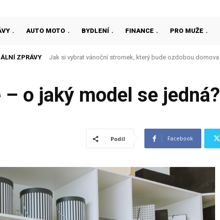
ÁVY
AUTO MOTO
BYDLENÍ
FINANCE
PRO MUŽE
ÁLNÍ ZPRÁVY
Jak si vybrat vánoční stromek, který bude ozdobou domova
 – o jaký model se jedná?
Facebook
Podíl