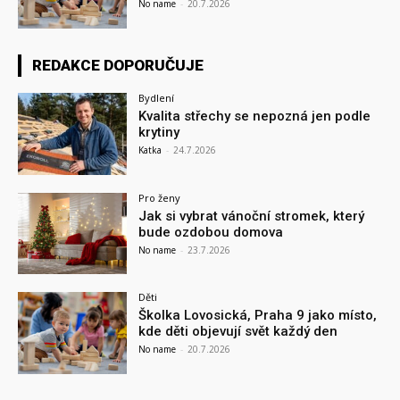
No name
-
20.7.2026
REDAKCE DOPORUČUJE
Bydlení
Kvalita střechy se nepozná jen podle
krytiny
Katka
-
24.7.2026
Pro ženy
Jak si vybrat vánoční stromek, který
bude ozdobou domova
No name
-
23.7.2026
Děti
Školka Lovosická, Praha 9 jako místo,
kde děti objevují svět každý den
No name
-
20.7.2026