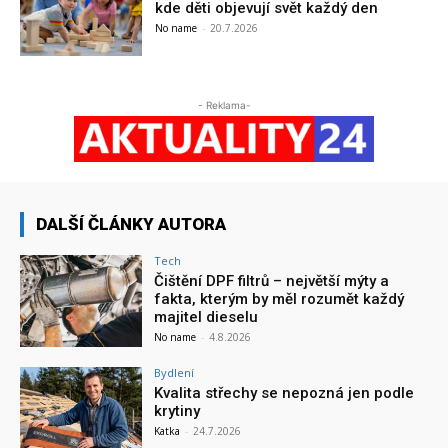
kde děti objevují svět každý den
No name
-
20.7.2026
- Reklama-
DALŠÍ ČLÁNKY AUTORA
Tech
Čištění DPF filtrů – největší mýty a
fakta, kterým by měl rozumět každý
majitel dieselu
No name
-
4.8.2026
Bydlení
Kvalita střechy se nepozná jen podle
krytiny
Katka
-
24.7.2026