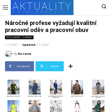
AKTUALITY
zpravodajství
Náročné profese vyžadují kvalitní
pracovní oděv a pracovní obuv
REKLAMNÍ ČLÁNKY
1.11.2022
Updated:
1.11.2022
By
No name
Facebook
Twitter