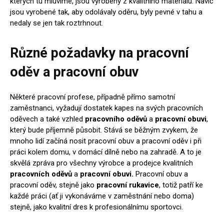
kterých tu mluvíme, jsou vyrobeny z kvalitního materiálu. Navíc
jsou vyrobené tak, aby odolávaly oděru, byly pevné v tahu a
nedaly se jen tak roztrhnout.
Různé požadavky na pracovní
oděv a pracovní obuv
Některé pracovní profese, případně přímo samotní
zaměstnanci, vyžadují dostatek kapes na svých pracovních
oděvech a také vzhled
pracovního oděvů
a
pracovní obuvi
,
který bude příjemně působit. Stává se běžným zvykem, že
mnoho lidí začíná nosit pracovní obuv a pracovní oděv i při
práci kolem domu, v domácí dílně nebo na zahradě. A to je
skvělá zpráva pro všechny výrobce a prodejce kvalitních
pracovních oděvů
a
pracovní obuvi.
Pracovní obuv a
pracovní oděv, stejně jako
pracovní rukavice
, totiž patří ke
každé práci (ať ji vykonáváme v zaměstnání nebo doma)
stejně, jako kvalitní dres k profesionálnímu sportovci.