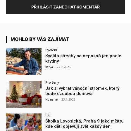
PŘIHLÁSIT ZANECHAT KOMENTÁŘ
MOHLO BY VÁS ZAJÍMAT
Bydlení
Kvalita střechy se nepozná jen podle
krytiny
Katka
-
24.7.2026
Pro ženy
Jak si vybrat vánoční stromek, který
bude ozdobou domova
No name
-
23.7.2026
Děti
Školka Lovosická, Praha 9 jako místo,
kde děti objevují svět každý den