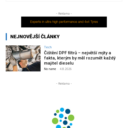
- Reklama -
NEJNOVĚJŠÍ ČLÁNKY
Tech
Čištění DPF filtrů – největší mýty a
fakta, kterým by měl rozumět každý
majitel dieselu
No name
-
4.8.2026
- Reklama -