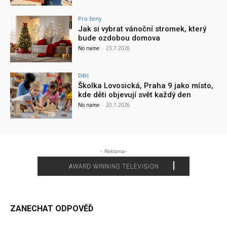
Pro ženy
Jak si vybrat vánoční stromek, který
bude ozdobou domova
No name
-
23.7.2026
Děti
Školka Lovosická, Praha 9 jako místo,
kde děti objevují svět každý den
No name
-
20.7.2026
- Reklama-
ZANECHAT ODPOVĚĎ