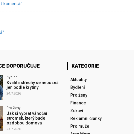
at komentář
ář
CE DOPORUČUJE
KATEGORIE
Bydlení
Aktuality
Kvalita střechy se nepozná
jen podle krytiny
Bydlení
24.7.2026
Pro ženy
Finance
Pro ženy
Zdraví
Jak si vybrat vánoční
stromek, který bude
Reklamní články
ozdobou domova
Pro muže
23.7.2026