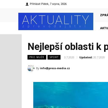
Přihlásit
Pátek, 7 srpna, 2026
AKTUALITY
ZPR
zpravodajství
AKTU
Nejlepší oblasti k 
3.7.2020
Updated:
20.7.2020
PRO MUŽE
SPORT
By
info@press-media.cz