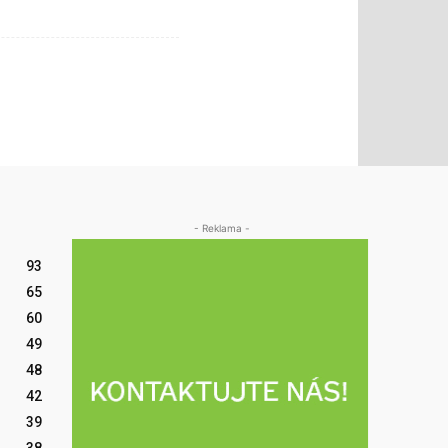
- Reklama -
93
65
60
49
48
42
39