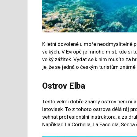
K letní dovolené u moře neodmyslitelně pa
velkých. V Evropě je mnoho míst, kde si t
velký zážitek. Vydat se k nim musíte za 
je, že se jedná o českým turistům známé 
Ostrov Elba
Tento velmi dobře známý ostrov není nija
letovisek. To z tohoto ostrova dělá ráj p
sehnat profesionální instruktora, a za dr
Například La Corbella, La Facciola, Secca 