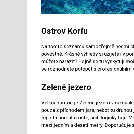
Ostrov Korfu
Na tomto seznamu samozřejmě nesmí chy
pověstné. Krásné výhledy si užijete i v p
můžete narazit? Hojně se tu vyskytují moř
se rozhodnete potápět s profesionálním 
Zelené jezero
Velkou raritou je Zelené jezero v rakous
pouze s příchodem jara, neboť tu druhou 
teplota pomalu roste, sníh logicky taje. V
mezi jedním a deseti metry. Doporučuje s