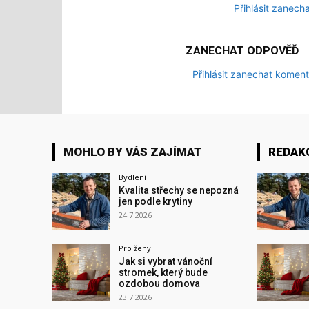
Přihlásit zanech
ZANECHAT ODPOVĚĎ
Přihlásit zanechat koment
MOHLO BY VÁS ZAJÍMAT
REDAK
Bydlení
Kvalita střechy se nepozná
jen podle krytiny
24.7.2026
Pro ženy
Jak si vybrat vánoční
stromek, který bude
ozdobou domova
23.7.2026