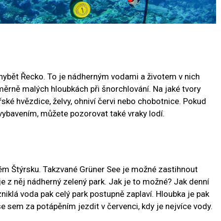
bět Řecko. To je nádherným vodami a životem v nich
oměrně malých hloubkách při šnorchlování. Na jaké tvory
ské hvězdice, želvy, ohniví červi nebo chobotnice. Pokud
vybavením, můžete pozorovat také vraky lodí.
kém Štýrsku. Takzvané Grüner See je možné zastihnout
je z něj nádherný zelený park. Jak je to možné? Jak denní
zniklá voda pak celý park postupně zaplaví. Hloubka je pak
e sem za potápěním jezdit v červenci, kdy je nejvíce vody.