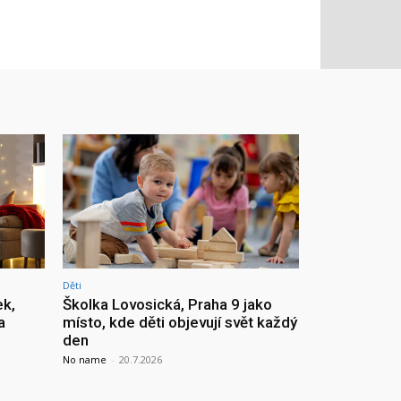
Děti
ek,
Školka Lovosická, Praha 9 jako
a
místo, kde děti objevují svět každý
den
No name
-
20.7.2026