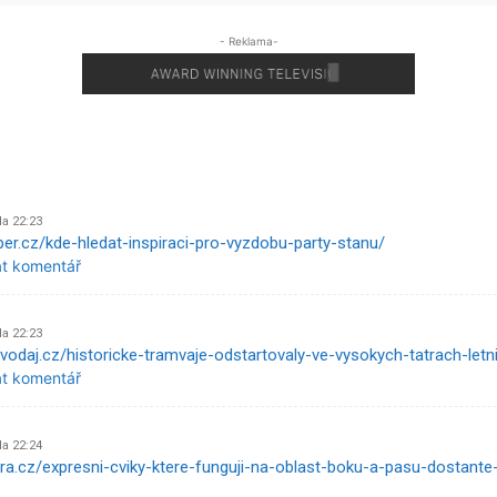
- Reklama-
Na 22:23
per.cz/kde-hledat-inspiraci-pro-vyzdobu-party-stanu/
at komentář
Na 22:23
avodaj.cz/historicke-tramvaje-odstartovaly-ve-vysokych-tatrach-let
at komentář
Na 22:24
tra.cz/expresni-cviky-ktere-funguji-na-oblast-boku-a-pasu-dostant