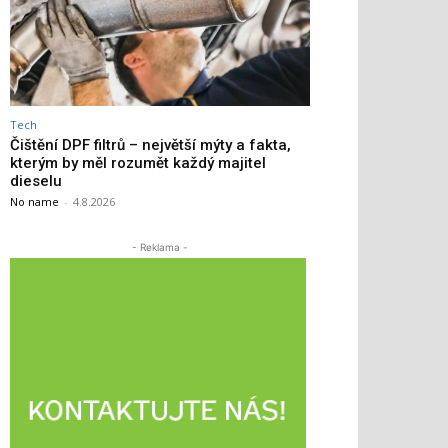
Tech
Čištění DPF filtrů – největší mýty a fakta,
kterým by měl rozumět každý majitel
dieselu
No name
-
4.8.2026
- Reklama -