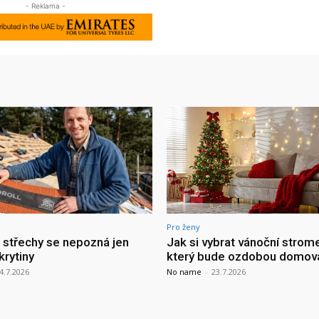
- Reklama -
Pro ženy
a střechy se nepozná jen
Jak si vybrat vánoční strom
krytiny
který bude ozdobou domov
4.7.2026
No name
-
23.7.2026