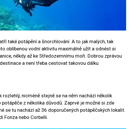
tří také potápění a šnorchlování. A to jak malých, tak
uto oblíbenou vodní aktivitu maximálně užít a odnést si
hranice, někdy až ke Středozemnímu moři. Dobrou zprávou
destinace a není třeba cestovat takovou dálku.
k rozlehlý, nicméně stejně se na něm nachází několik
ro potápěče z několika důvodů. Zaprvé je možné si zde
uhé se tu nachází až 36 doporučených potápěčských lokalit.
di Fonza nebo Corbelli.