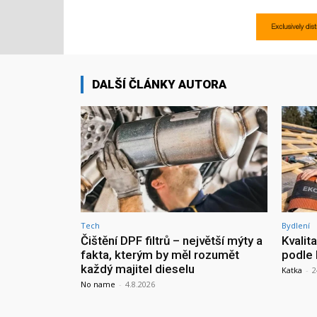
DALŠÍ ČLÁNKY AUTORA
Tech
Bydlení
Čištění DPF filtrů – největší mýty a
Kvalit
fakta, kterým by měl rozumět
podle 
každý majitel dieselu
Katka
-
2
No name
-
4.8.2026