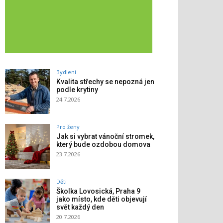
Bydlení
Kvalita střechy se nepozná jen
podle krytiny
24.7.2026
Pro ženy
Jak si vybrat vánoční stromek,
který bude ozdobou domova
23.7.2026
Děti
Školka Lovosická, Praha 9
jako místo, kde děti objevují
svět každý den
20.7.2026