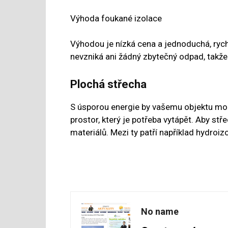
Výhoda foukané izolace
Výhodou je nízká cena a jednoduchá, rych
nevzniká ani žádný zbytečný odpad, takže p
Plochá střecha
S úsporou energie by vašemu objektu mo
prostor, který je potřeba vytápět. Aby st
materiálů. Mezi ty patří například hydroizo
No name