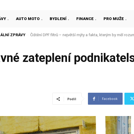
ÁVY
AUTO MOTO
BYDLENÍ
FINANCE
PRO MUŽE
ÁLNÍ ZPRÁVY
Čištění DPF filtrů – největší mýty a fakta, kterým by měl rozu
vné zateplení podnikatel
Facebook
Podíl