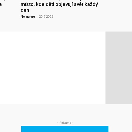
a
místo, kde děti objevují svět každý
den
No name
-
20.7.2026
- Reklama -