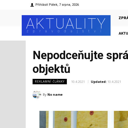
Přihlásit
Pátek, 7 srpna, 2026
AKTUALITY
ZPR
zpravodajství
AKTU
Nepodceňujte sprá
objektů
10.4.2021
Updated:
10.4.2021
REKLAMNÍ ČLÁNKY
By
No name