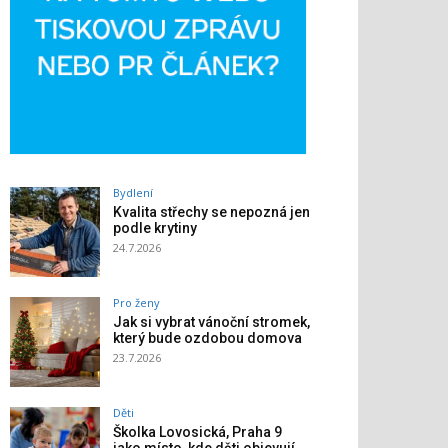
Bydlení
Kvalita střechy se nepozná jen
podle krytiny
24.7.2026
Pro ženy
Jak si vybrat vánoční stromek,
který bude ozdobou domova
23.7.2026
Děti
Školka Lovosická, Praha 9