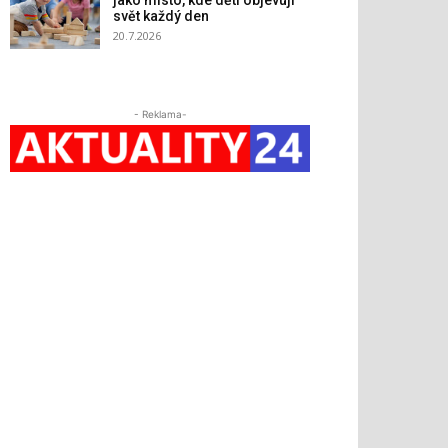
jako místo, kde děti objevují
svět každý den
20.7.2026
- Reklama-