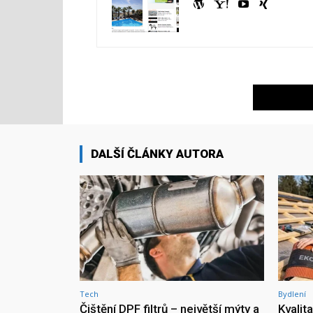
DALŠÍ ČLÁNKY AUTORA
Tech
Bydlení
Čištění DPF filtrů – největší mýty a
Kvalit