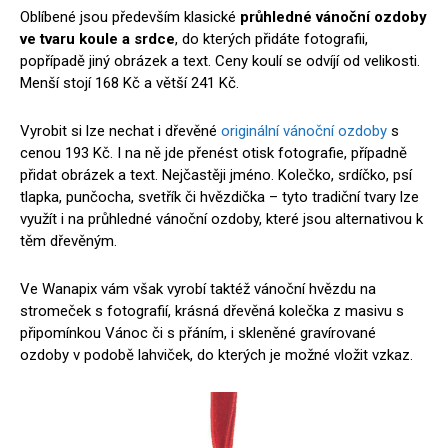
Oblíbené jsou především klasické
průhledné vánoční ozdoby
ve tvaru koule a srdce
, do kterých přidáte fotografii,
popřípadě jiný obrázek a text. Ceny koulí se odvíjí od velikosti.
Menší stojí 168 Kč a větší 241 Kč.
Vyrobit si lze nechat i dřevěné
originální vánoční ozdoby
s
cenou 193 Kč. I na ně jde přenést otisk fotografie, případně
přidat obrázek a text. Nejčastěji jméno. Kolečko, srdíčko, psí
tlapka, punčocha, svetřík či hvězdička – tyto tradiční tvary lze
využít i na průhledné vánoční ozdoby, které jsou alternativou k
těm dřevěným.
Ve Wanapix vám však vyrobí taktéž vánoční hvězdu na
stromeček s fotografií, krásná dřevěná kolečka z masivu s
připomínkou Vánoc či s přáním, i skleněné gravírované
ozdoby v podobě lahviček, do kterých je možné vložit vzkaz.