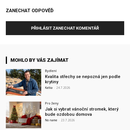
ZANECHAT ODPOVĚĎ
PŘIHLÁSIT ZANECHAT KOMENTÁŘ
MOHLO BY VÁS ZAJÍMAT
Bydlení
Kvalita střechy se nepozná jen podle
krytiny
Katka
-
24.7.2026
Pro ženy
Jak si vybrat vánoční stromek, který
bude ozdobou domova
No name
-
23.7.2026