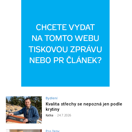
Bydlení
Kvalita střechy se nepozná jen podle
krytiny
Katka
-
24.7.2026
Pro ženy