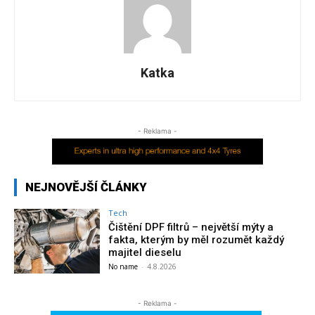
Katka
- Reklama -
NEJNOVĚJŠÍ ČLÁNKY
Tech
Čištění DPF filtrů – největší mýty a
fakta, kterým by měl rozumět každý
majitel dieselu
No name
-
4.8.2026
- Reklama -