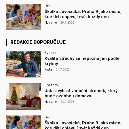
Děti
Školka Lovosická, Praha 9 jako místo,
kde děti objevují svět každý den
No name
-
20.7.2026
REDAKCE DOPORUČUJE
Bydlení
Kvalita střechy se nepozná jen podle
krytiny
Katka
-
24.7.2026
Pro ženy
Jak si vybrat vánoční stromek, který
bude ozdobou domova
No name
-
23.7.2026
Děti
Školka Lovosická, Praha 9 jako místo,
kde děti objevují svět každý den