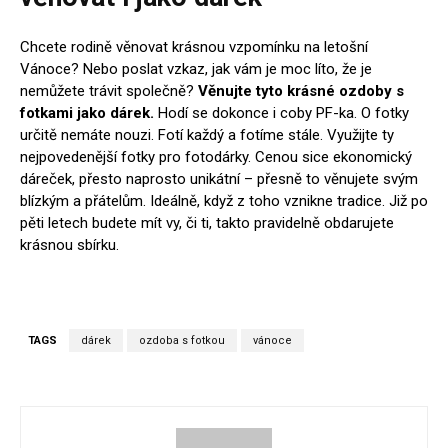
Chcete rodině věnovat krásnou vzpomínku na letošní
Vánoce? Nebo poslat vzkaz, jak vám je moc líto, že je
nemůžete trávit společně?
Věnujte tyto krásné ozdoby s
fotkami jako dárek.
Hodí se dokonce i coby PF-ka. O fotky
určitě nemáte nouzi. Fotí každý a fotíme stále. Využijte ty
nejpovedenější fotky pro fotodárky. Cenou sice ekonomický
dáreček, přesto naprosto unikátní – přesně to věnujete svým
blízkým a přátelům. Ideálně, když z toho vznikne tradice. Již po
pěti letech budete mít vy, či ti, takto pravidelně obdarujete
krásnou sbírku.
TAGS
dárek
ozdoba s fotkou
vánoce