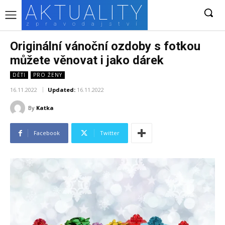
AKTUALITY
zpravodajství
Originální vánoční ozdoby s fotkou
můžete věnovat i jako dárek
DĚTI
PRO ŽENY
16.11.2022
Updated:
16.11.2022
By
Katka
Facebook
Twitter