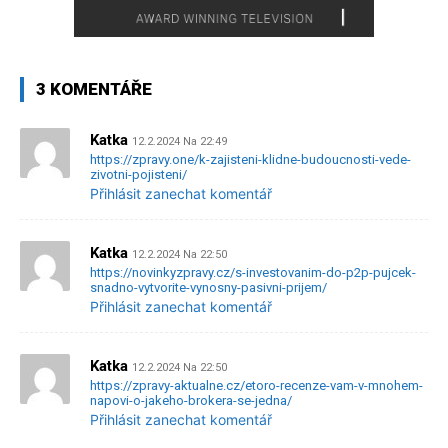
3 KOMENTÁŘE
Katka
12.2.2024 Na 22:49
https://zpravy.one/k-zajisteni-klidne-budoucnosti-vede-
zivotni-pojisteni/
Přihlásit zanechat komentář
Katka
12.2.2024 Na 22:50
https://novinkyzpravy.cz/s-investovanim-do-p2p-pujcek-
snadno-vytvorite-vynosny-pasivni-prijem/
Přihlásit zanechat komentář
Katka
12.2.2024 Na 22:50
https://zpravy-aktualne.cz/etoro-recenze-vam-v-mnohem-
napovi-o-jakeho-brokera-se-jedna/
Přihlásit zanechat komentář