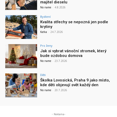
majitel dieselu
No name
-
4.8.2026
Bydlení
Kvalita střechy se nepozná jen podle
krytiny
Katka
-
24.7.2026
Pro ženy
Jak si vybrat vánoční stromek, který
bude ozdobou domova
No name
-
23.7.2026
Děti
Školka Lovosická, Praha 9 jako místo,
kde děti objevují svět každý den
No name
-
20.7.2026
- Reklama-