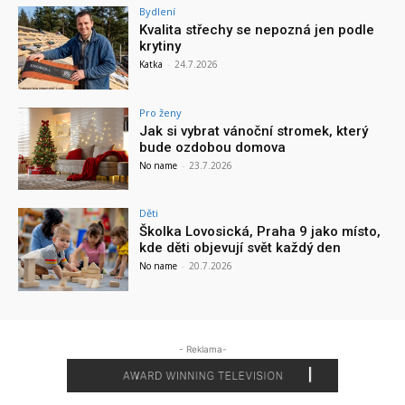
Bydlení
Kvalita střechy se nepozná jen podle
krytiny
Katka
-
24.7.2026
Pro ženy
Jak si vybrat vánoční stromek, který
bude ozdobou domova
No name
-
23.7.2026
Děti
Školka Lovosická, Praha 9 jako místo,
kde děti objevují svět každý den
No name
-
20.7.2026
- Reklama-