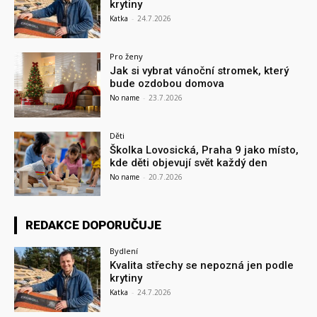
krytiny
Katka
-
24.7.2026
Pro ženy
Jak si vybrat vánoční stromek, který
bude ozdobou domova
No name
-
23.7.2026
Děti
Školka Lovosická, Praha 9 jako místo,
kde děti objevují svět každý den
No name
-
20.7.2026
REDAKCE DOPORUČUJE
Bydlení
Kvalita střechy se nepozná jen podle
krytiny
Katka
-
24.7.2026