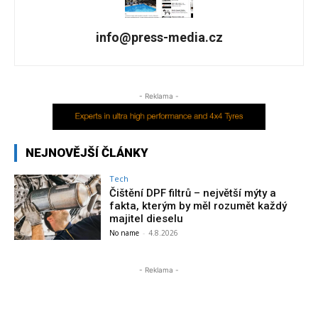
info@press-media.cz
- Reklama -
NEJNOVĚJŠÍ ČLÁNKY
Tech
Čištění DPF filtrů – největší mýty a
fakta, kterým by měl rozumět každý
majitel dieselu
No name
-
4.8.2026
- Reklama -