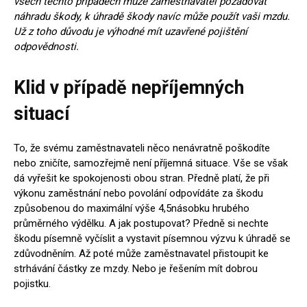
všech těchto případech může zaměstnavatel požadovat
náhradu škody, k úhradě škody navíc může použít vaši mzdu.
Už z toho důvodu je výhodné mít uzavřené pojištění
odpovědnosti.
Klid v případě nepříjemných
situací
To, že svému zaměstnavateli něco nenávratně poškodíte
nebo zničíte, samozřejmě není příjemná situace. Vše se však
dá vyřešit ke spokojenosti obou stran. Předně platí, že při
výkonu zaměstnání nebo povolání odpovídáte za škodu
způsobenou do maximální výše 4,5násobku hrubého
průměrného výdělku. A jak postupovat? Předně si nechte
škodu písemně vyčíslit a vystavit písemnou výzvu k úhradě se
zdůvodněním. Až poté může zaměstnavatel přistoupit ke
strhávání částky ze mzdy. Nebo je řešením mít dobrou
pojistku.