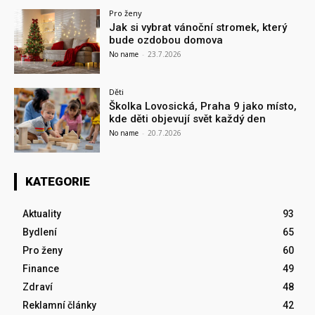
Pro ženy
Jak si vybrat vánoční stromek, který
bude ozdobou domova
No name
-
23.7.2026
Děti
Školka Lovosická, Praha 9 jako místo,
kde děti objevují svět každý den
No name
-
20.7.2026
KATEGORIE
Aktuality
93
Bydlení
65
Pro ženy
60
Finance
49
Zdraví
48
Reklamní články
42