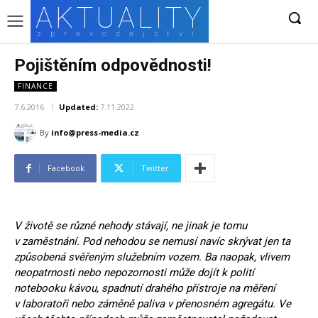
AKTUALITY
zpravodajství
Pojištěním odpovědnosti!
FINANCE
7.6.2016
Updated:
7.11.2022
By
info@press-media.cz
Facebook
Twitter
V životě se různé nehody stávají, ne jinak je tomu
v zaměstnání. Pod nehodou se nemusí navíc skrývat jen ta
způsobená svěřeným služebním vozem. Ba naopak, vlivem
neopatrnosti nebo nepozornosti může dojít k polití
notebooku kávou, spadnutí drahého přístroje na měření
v laboratoři nebo záměně paliva v přenosném agregátu. Ve