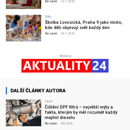
No name
-
23.7.2026
Děti
Školka Lovosická, Praha 9 jako místo,
kde děti objevují svět každý den
No name
-
20.7.2026
- Reklama-
DALŠÍ ČLÁNKY AUTORA
Tech
Čištění DPF filtrů – největší mýty a
fakta, kterým by měl rozumět každý
majitel dieselu
No name
-
4.8.2026