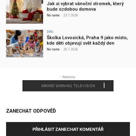
Jak si vybrat vánoční stromek, který
bude ozdobou domova
No name
-
23.7.2026
Děti
Školka Lovosická, Praha 9 jako místo,
kde děti objevují svět každý den
No name
-
20.7.2026
- Reklama-
ZANECHAT ODPOVĚĎ
PŘIHLÁSIT ZANECHAT KOMENTÁŘ