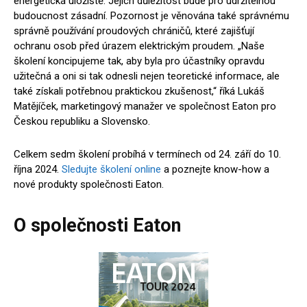
energetická úložiště. Jejich důležitost bude pro udržitelnou
budoucnost zásadní. Pozornost je věnována také správnému
správně používání proudových chráničů, které zajišťují
ochranu osob před úrazem elektrickým proudem. „Naše
školení koncipujeme tak, aby byla pro účastníky opravdu
užitečná a oni si tak odnesli nejen teoretické informace, ale
také získali potřebnou praktickou zkušenost,“ říká Lukáš
Matějíček, marketingový manažer ve společnost Eaton pro
Českou republiku a Slovensko.
Celkem sedm školení probíhá v termínech od 24. září do 10.
října 2024.
Sledujte školení online
a poznejte know-how a
nové produkty společnosti Eaton.
O společnosti Eaton