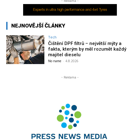
- Reklama -
NEJNOVĚJŠÍ ČLÁNKY
Tech
Čištění DPF filtrů – největší mýty a
fakta, kterým by měl rozumět každý
majitel dieselu
No name
-
4.8.2026
- Reklama -