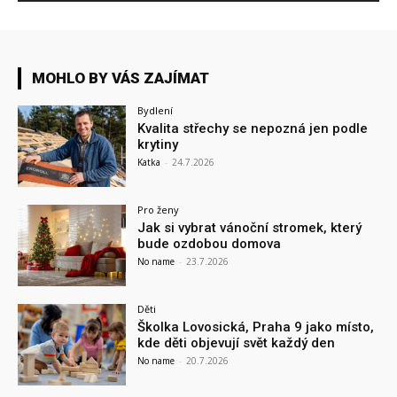
MOHLO BY VÁS ZAJÍMAT
Bydlení
Kvalita střechy se nepozná jen podle
krytiny
Katka
-
24.7.2026
Pro ženy
Jak si vybrat vánoční stromek, který
bude ozdobou domova
No name
-
23.7.2026
Děti
Školka Lovosická, Praha 9 jako místo,
kde děti objevují svět každý den
No name
-
20.7.2026