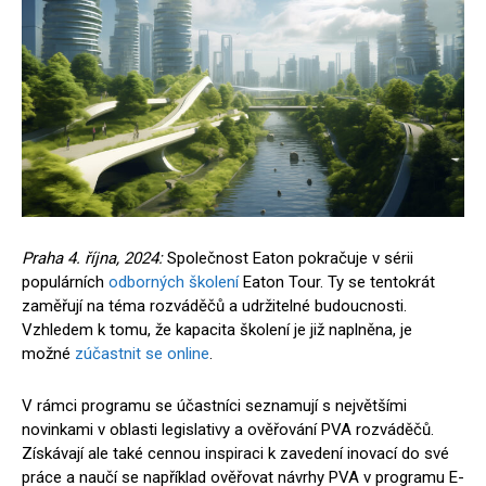
Praha 4. října, 2024:
Společnost Eaton pokračuje v sérii
populárních
odborných školení
Eaton Tour. Ty se tentokrát
zaměřují na téma rozváděčů a udržitelné budoucnosti.
Vzhledem k tomu, že kapacita školení je již naplněna, je
možné
zúčastnit se online
.
V rámci programu se účastníci seznamují s největšími
novinkami v oblasti legislativy a ověřování PVA rozváděčů.
Získávají ale také cennou inspiraci k zavedení inovací do své
práce a naučí se například ověřovat návrhy PVA v programu E-