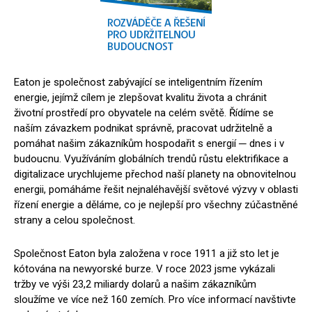
Eaton je společnost zabývající se inteligentním řízením
energie, jejímž cílem je zlepšovat kvalitu života a chránit
životní prostředí pro obyvatele na celém světě. Řídíme se
naším závazkem podnikat správně, pracovat udržitelně a
pomáhat našim zákazníkům hospodařit s energií ─ dnes i v
budoucnu. Využíváním globálních trendů růstu elektrifikace a
digitalizace urychlujeme přechod naší planety na obnovitelnou
energii, pomáháme řešit nejnaléhavější světové výzvy v oblasti
řízení energie a děláme, co je nejlepší pro všechny zúčastněné
strany a celou společnost.
Společnost Eaton byla založena v roce 1911 a již sto let je
kótována na newyorské burze. V roce 2023 jsme vykázali
tržby ve výši 23,2 miliardy dolarů a našim zákazníkům
sloužíme ve více než 160 zemích. Pro více informací navštivte