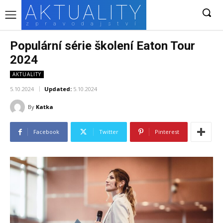
AKTUALITY
zpravodajství
Populární série školení Eaton Tour
2024
AKTUALITY
5.10.2024
Updated:
5.10.2024
By
Katka
Facebook
Twitter
Pinterest