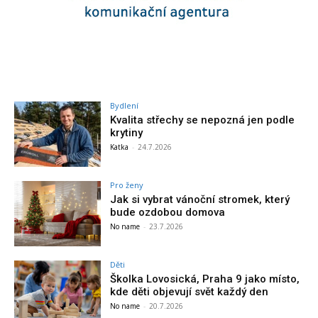
Bydlení
Kvalita střechy se nepozná jen podle
krytiny
Katka
-
24.7.2026
Pro ženy
Jak si vybrat vánoční stromek, který
bude ozdobou domova
No name
-
23.7.2026
Děti
Školka Lovosická, Praha 9 jako místo,
kde děti objevují svět každý den
No name
-
20.7.2026