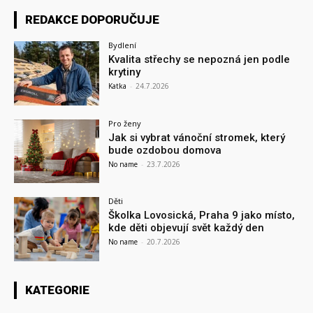
REDAKCE DOPORUČUJE
Bydlení
Kvalita střechy se nepozná jen podle
krytiny
Katka
-
24.7.2026
Pro ženy
Jak si vybrat vánoční stromek, který
bude ozdobou domova
No name
-
23.7.2026
Děti
Školka Lovosická, Praha 9 jako místo,
kde děti objevují svět každý den
No name
-
20.7.2026
KATEGORIE