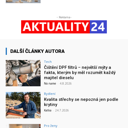
- Reklama-
DALŠÍ ČLÁNKY AUTORA
Tech
Čištění DPF filtrů – největší mýty a
fakta, kterým by měl rozumět každý
majitel dieselu
No name
-
4.8.2026
Bydlení
Kvalita střechy se nepozná jen podle
krytiny
Katka
-
24.7.2026
Pro ženy