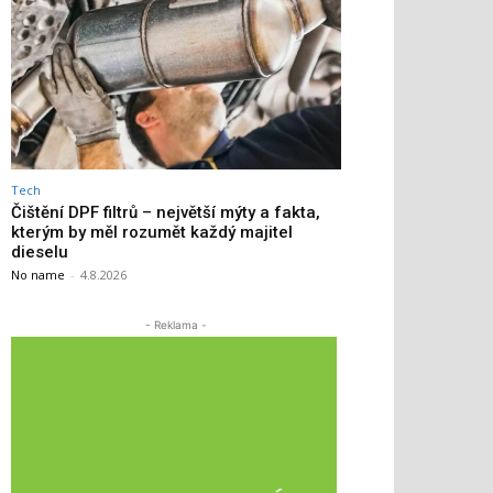
Tech
Čištění DPF filtrů – největší mýty a fakta,
kterým by měl rozumět každý majitel
dieselu
No name
-
4.8.2026
- Reklama -