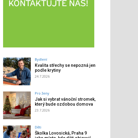
Bydlení
Kvalita střechy se nepozná jen
podle krytiny
24.7.2026
Pro ženy
Jak si vybrat vánoční stromek,
který bude ozdobou domova
23.7.2026
Děti
Školka Lovosická, Praha 9