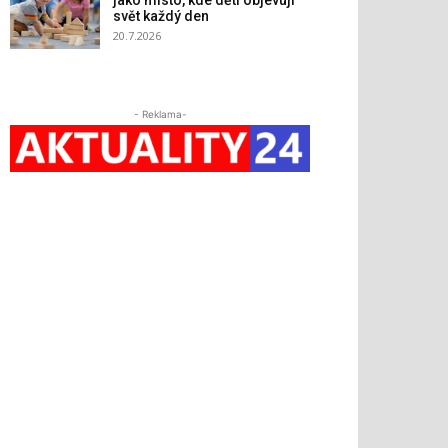
jako místo, kde děti objevují
svět každý den
20.7.2026
- Reklama-