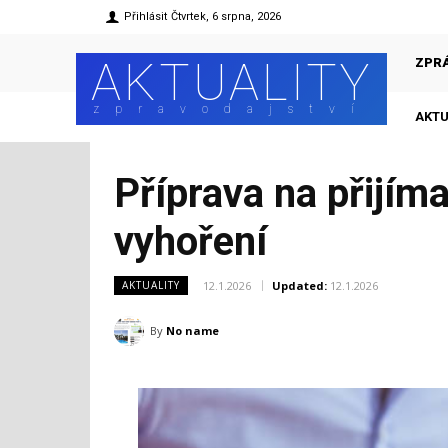
Přihlásit
Čtvrtek, 6 srpna, 2026
AKTUALITY
ZPR
zpravodajství
AKTU
Příprava na přijím
vyhoření
12.1.2026
Updated:
12.1.2026
AKTUALITY
By
No name