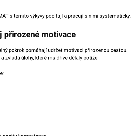
AT s těmito výkyvy počítají a pracují s nimi systematicky.
oj přirozené motivace
itelný pokrok pomáhají udržet motivaci přirozenou cestou.
 a zvládá úlohy, které mu dříve dělaly potíže.
e:
na pocitu kompetence.