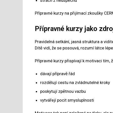
strach z neúspěchu
Přípravné kurzy na přijímací zkoušky CERM
Přípravné kurzy jako zdr
Pravidelná setkání, jasná struktura a vid
Dítě vidí, že se posouvá, rozumí látce lépe
Přípravné kurzy přispívají k motivaci tím, ž
dávají přípravě řád
rozdělují cestu na zvládnutelné kroky
poskytují zpětnou vazbu
vytvářejí pocit smysluplnosti
Motivace tak není založená na tlaku, ale 