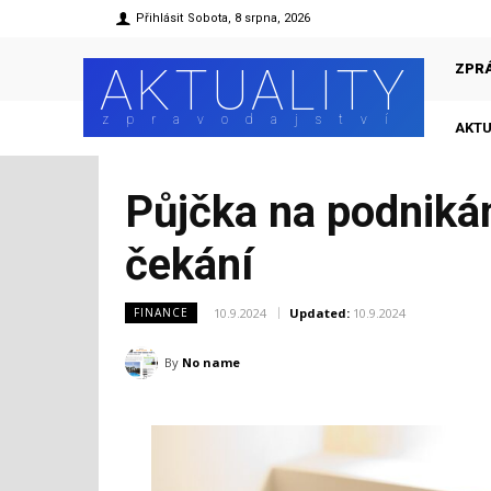
Přihlásit
Sobota, 8 srpna, 2026
AKTUALITY
ZPR
zpravodajství
AKTU
Půjčka na podnikán
čekání
10.9.2024
Updated:
10.9.2024
FINANCE
By
No name