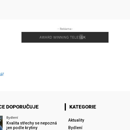
- Reklama-
ář
CE DOPORUČUJE
KATEGORIE
Bydlení
Aktuality
Kvalita střechy se nepozná
jen podle krytiny
Bydlení