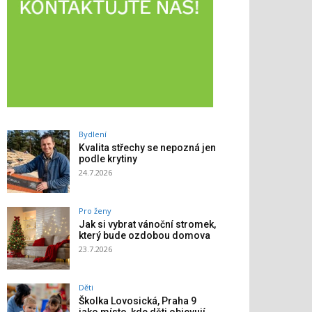
Bydlení
Kvalita střechy se nepozná jen
podle krytiny
24.7.2026
Pro ženy
Jak si vybrat vánoční stromek,
který bude ozdobou domova
23.7.2026
Děti
Školka Lovosická, Praha 9