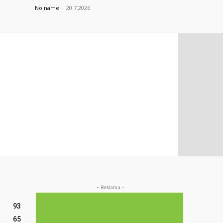
No name
-
20.7.2026
- Reklama -
93
65