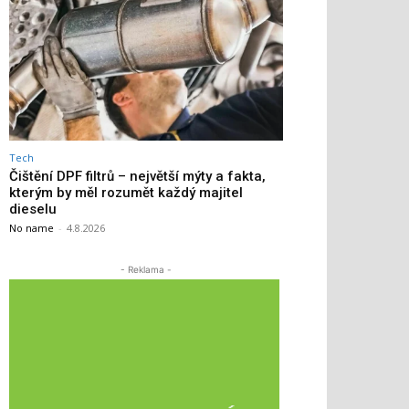
Tech
Čištění DPF filtrů – největší mýty a fakta,
kterým by měl rozumět každý majitel
dieselu
No name
-
4.8.2026
- Reklama -