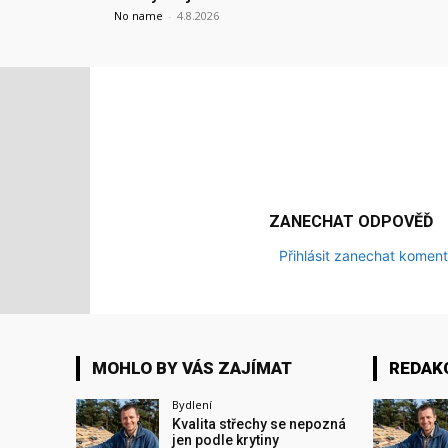
No name
-
4.8.2026
ZANECHAT ODPOVĚĎ
Přihlásit zanechat koment
MOHLO BY VÁS ZAJÍMAT
REDAK
Bydlení
Kvalita střechy se nepozná
jen podle krytiny