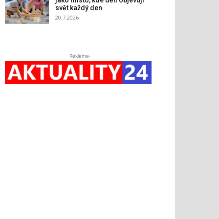
jako místo, kde děti objevují
svět každý den
20.7.2026
- Reklama-