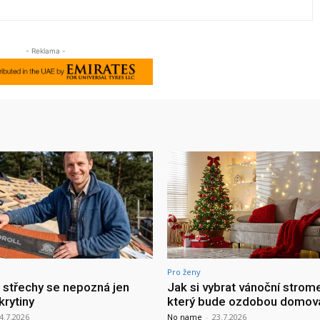
- Reklama -
Pro ženy
a střechy se nepozná jen
Jak si vybrat vánoční strom
krytiny
který bude ozdobou domov
4.7.2026
No name
-
23.7.2026