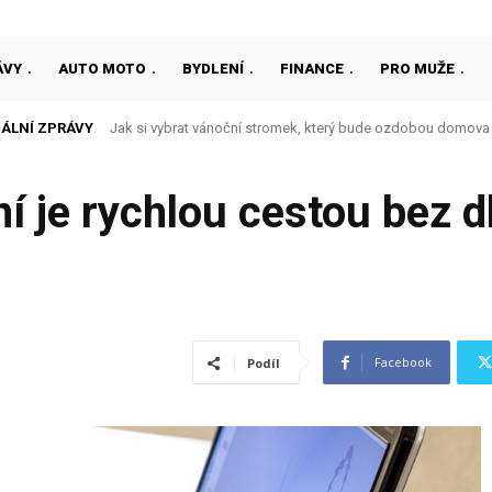
ÁVY
AUTO MOTO
BYDLENÍ
FINANCE
PRO MUŽE
ÁLNÍ ZPRÁVY
Jak si vybrat vánoční stromek, který bude ozdobou domova
í je rychlou cestou bez 
Facebook
Podíl