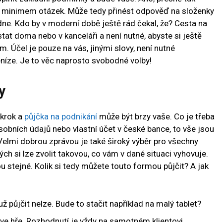
 s minimem otázek. Může tedy přinést odpověď na složenky
ne. Kdo by v moderní době ještě rád čekal, že? Cesta na
at doma nebo v kanceláři a není nutné, abyste si ještě
 Účel je pouze na vás, jinými slovy, není nutné
níze. Je to věc naprosto svobodné volby!
y
 krok a
půjčka na podnikání
může být brzy vaše. Co je třeba
osobních údajů nebo vlastní účet v české bance, to vše jsou
Velmi dobrou zprávou je také široký výběr pro všechny
ch si lze zvolit takovou, co vám v dané situaci vyhovuje.
ou stejné. Kolik si tedy můžete touto formou půjčit? A jak
ž půjčit nelze. Bude to stačit například na malý tablet?
 ve hře. Rozhodnutí je vždy na samotném klientovi.