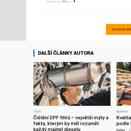
DALŠÍ ČLÁNKY AUTORA
Tech
Bydlení
Čištění DPF filtrů – největší mýty a
Kvalit
fakta, kterým by měl rozumět
podle 
každý majitel dieselu
Katka
-
2