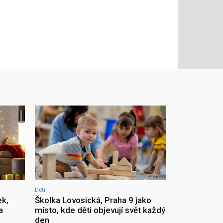
Děti
ek,
Školka Lovosická, Praha 9 jako
a
místo, kde děti objevují svět každý
den