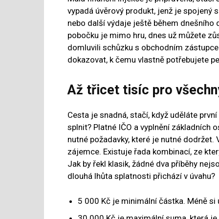
vypadá úvěrový produkt, jenž je spojený
nebo další výdaje ještě během dnešního d
pobočku je mimo hru, dnes už můžete zůst
domluvili schůzku s obchodním zástupcem.
dokazovat, k čemu vlastně potřebujete pe
Až třicet tisíc pro všechn
Cesta je snadná, stačí, když uděláte první
splnit? Platné IČO a vyplnění základních 
nutné požadavky, které je nutné dodržet. 
zájemce. Existuje řada kombinací, ze který
Jak by řekl klasik, žádné dva příběhy nejs
dlouhá lhůta splatnosti přichází v úvahu?
5 000 Kč je minimální částka. Méně si u
30 000 Kč je maximální suma, která je