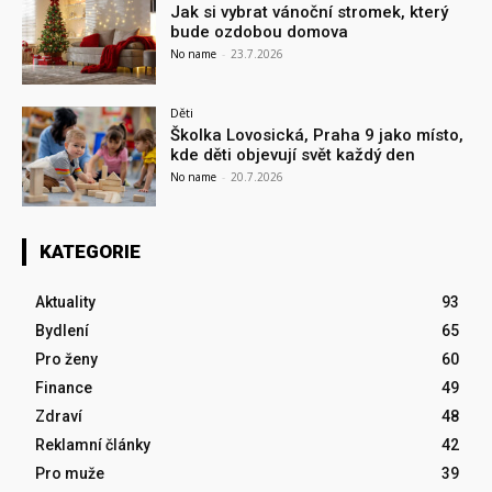
Jak si vybrat vánoční stromek, který
bude ozdobou domova
No name
-
23.7.2026
Děti
Školka Lovosická, Praha 9 jako místo,
kde děti objevují svět každý den
No name
-
20.7.2026
KATEGORIE
Aktuality
93
Bydlení
65
Pro ženy
60
Finance
49
Zdraví
48
Reklamní články
42
Pro muže
39