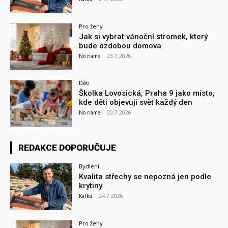
Pro ženy
Jak si vybrat vánoční stromek, který
bude ozdobou domova
No name
-
23.7.2026
Děti
Školka Lovosická, Praha 9 jako místo,
kde děti objevují svět každý den
No name
-
20.7.2026
REDAKCE DOPORUČUJE
Bydlení
Kvalita střechy se nepozná jen podle
krytiny
Katka
-
24.7.2026
Pro ženy