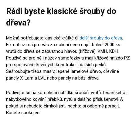
Rádi byste klasické šrouby do
dřeva?
Možná potřebujete klasické krátké či
delší šrouby do dřeva
.
Fixmat.cz má pro vás za solidní cenu např. balení 2000 ks
vrutů do dřeva se zápustnou hlavou (křížové), KMH, KDH.
Používá se pro ně i název samořezky a mají křížové hnízdo PZ
pro spojování dřevěných konstrukcí i dalších prvků.
Sešroubujte třeba masiv, lepené lamelové dřevo, dřevěné
panely X-Lam a LVL nebo panely na bázi dřeva.
Podívejte se na kompletní nabídku šroubů, vrutů, tesařského i
nábytkového kování, hřebíků, nýtů a dalšího příslušenství. A
pokud si nebudete čímkoli jisti, nechte si odborně poradit.
Budete spokojeni.