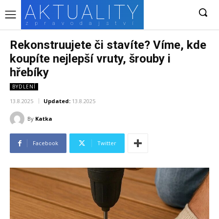
AKTUALITY
zpravodajství
Rekonstruujete či stavíte? Víme, kde
koupíte nejlepší vruty, šrouby i
hřebíky
BYDLENÍ
13.8.2025
Updated:
13.8.2025
By
Katka
Facebook
Twitter