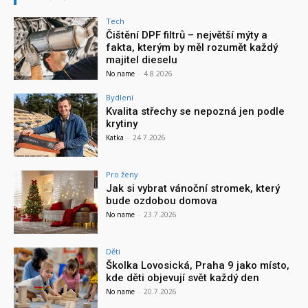
Tech
Čištění DPF filtrů – největší mýty a
fakta, kterým by měl rozumět každý
majitel dieselu
No name
-
4.8.2026
Bydlení
Kvalita střechy se nepozná jen podle
krytiny
Katka
-
24.7.2026
Pro ženy
Jak si vybrat vánoční stromek, který
bude ozdobou domova
No name
-
23.7.2026
Děti
Školka Lovosická, Praha 9 jako místo,
kde děti objevují svět každý den
No name
-
20.7.2026