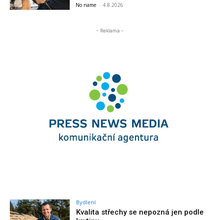
No name
-
4.8.2026
- Reklama -
Bydlení
Kvalita střechy se nepozná jen podle