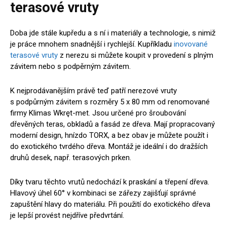
terasové vruty
Doba jde stále kupředu a s ní i materiály a technologie, s nimiž
je práce mnohem snadnější i rychlejší. Kupříkladu
inovované
terasové vruty
z nerezu si můžete koupit v provedení s plným
závitem nebo s podpěrným závitem.
K nejprodávanějším právě teď patří nerezové vruty
s podpůrným závitem s rozměry 5 x 80 mm od renomované
firmy Klimas Wkręt-met. Jsou určené pro šroubování
dřevěných teras, obkladů a fasád ze dřeva. Mají propracovaný
moderní design, hnízdo TORX, a bez obav je můžete použít i
do exotického tvrdého dřeva. Montáž je ideální i do dražších
druhů desek, např. terasových prken.
Díky tvaru těchto vrutů nedochází k praskání a třepení dřeva.
Hlavový úhel 60° v kombinaci se zářezy zajišťují správné
zapuštění hlavy do materiálu. Při použití do exotického dřeva
je lepší provést nejdříve předvrtání.