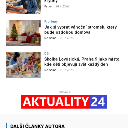
krytiny
Katka
-
24.7.2026
Pro ženy
Jak si vybrat vánoční stromek, který
bude ozdobou domova
No name
-
23.7.2026
Děti
Školka Lovosická, Praha 9 jako místo,
kde děti objevují svět každý den
No name
-
20.7.2026
- Reklama-
DALŠÍ ČLÁNKY AUTORA