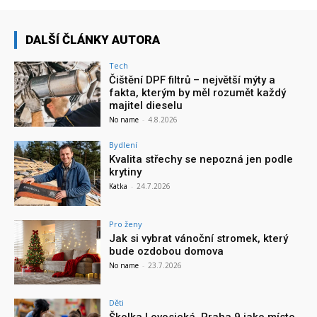
DALŠÍ ČLÁNKY AUTORA
Tech
Čištění DPF filtrů – největší mýty a
fakta, kterým by měl rozumět každý
majitel dieselu
No name
-
4.8.2026
Bydlení
Kvalita střechy se nepozná jen podle
krytiny
Katka
-
24.7.2026
Pro ženy
Jak si vybrat vánoční stromek, který
bude ozdobou domova
No name
-
23.7.2026
Děti