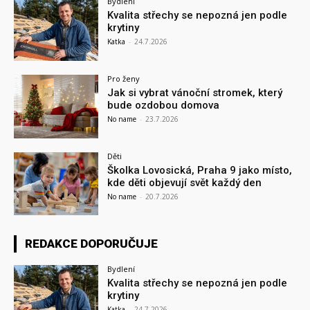
Bydlení
Kvalita střechy se nepozná jen podle
krytiny
Katka
-
24.7.2026
Pro ženy
Jak si vybrat vánoční stromek, který
bude ozdobou domova
No name
-
23.7.2026
Děti
Školka Lovosická, Praha 9 jako místo,
kde děti objevují svět každý den
No name
-
20.7.2026
REDAKCE DOPORUČUJE
Bydlení
Kvalita střechy se nepozná jen podle
krytiny
Katka
-
24.7.2026