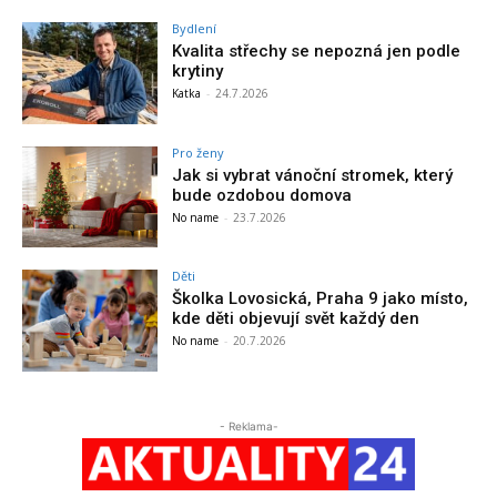
Bydlení
Kvalita střechy se nepozná jen podle
krytiny
Katka
-
24.7.2026
Pro ženy
Jak si vybrat vánoční stromek, který
bude ozdobou domova
No name
-
23.7.2026
Děti
Školka Lovosická, Praha 9 jako místo,
kde děti objevují svět každý den
No name
-
20.7.2026
- Reklama-