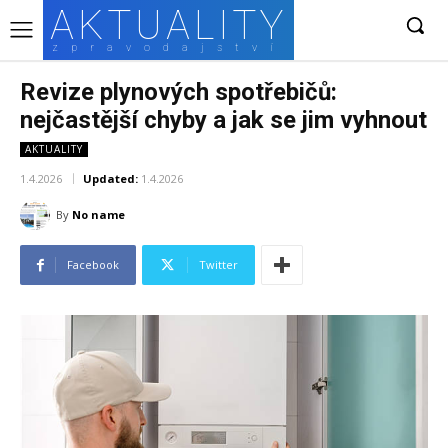
AKTUALITY
zpravodajství
Revize plynových spotřebičů:
nejčastější chyby a jak se jim vyhnout
AKTUALITY
1.4.2026
Updated:
1.4.2026
By
No name
Facebook
Twitter