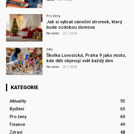
Pro ženy
Jak si vybrat vánoční stromek, který
bude ozdobou domova
No name
-
23.7.2026
Děti
Školka Lovosická, Praha 9 jako místo,
kde děti objevují svět každý den
No name
-
20.7.2026
KATEGORIE
Aktuality
93
Bydlení
65
Pro ženy
60
Finance
49
Zdraví
48