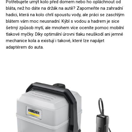
Potřebujete umýt kolo před domem nebo ho opláchnout od
bláta, než ho dáte na držák na autě? Zapomeňte na zahradní
hadici, která na kolo chrlí spoustu vody, ale práci se zaschlým
blátem vám moc neusnadní. Kýbl s vodou a hadrem je sice
šetrný způsob mytí, ale mnohem více oceníte pomoc mobilní
tlakové myčky. Díky optimální úrovni tlaku neuškodí ani jemné
mechanice kola a existují i takové, které lze napájet
adaptérem do auta.