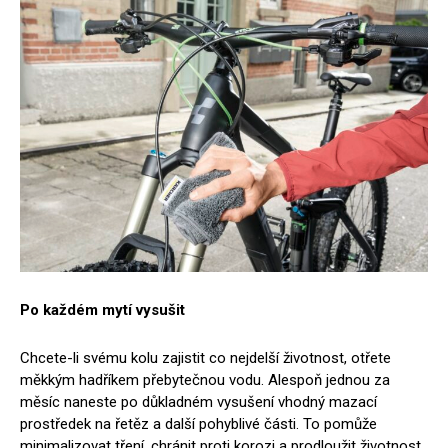
Po každém mytí vysušit
Chcete-li svému kolu zajistit co nejdelší životnost, otřete
měkkým hadříkem přebytečnou vodu. Alespoň jednou za
měsíc naneste po důkladném vysušení vhodný mazací
prostředek na řetěz a další pohyblivé části. To pomůže
minimalizovat tření, chránit proti korozi a prodloužit životnost