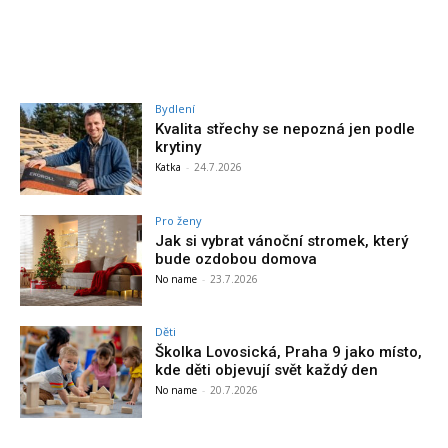
Bydlení
Kvalita střechy se nepozná jen podle
krytiny
Katka
-
24.7.2026
Pro ženy
Jak si vybrat vánoční stromek, který
bude ozdobou domova
No name
-
23.7.2026
Děti
Školka Lovosická, Praha 9 jako místo,
kde děti objevují svět každý den
No name
-
20.7.2026