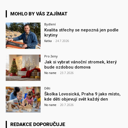
MOHLO BY VÁS ZAJÍMAT
Bydlení
Kvalita střechy se nepozná jen podle
krytiny
Katka
-
24.7.2026
Pro ženy
Jak si vybrat vánoční stromek, který
bude ozdobou domova
No name
-
23.7.2026
Děti
Školka Lovosická, Praha 9 jako místo,
kde děti objevují svět každý den
No name
-
20.7.2026
REDAKCE DOPORUČUJE