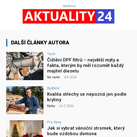
- Reklama-
DALŠÍ ČLÁNKY AUTORA
Tech
Čištění DPF filtrů – největší mýty a
fakta, kterým by měl rozumět každý
majitel dieselu
No name
-
4.8.2026
Bydlení
Kvalita střechy se nepozná jen podle
krytiny
Katka
-
24.7.2026
Pro ženy
Jak si vybrat vánoční stromek, který
bude ozdobou domova