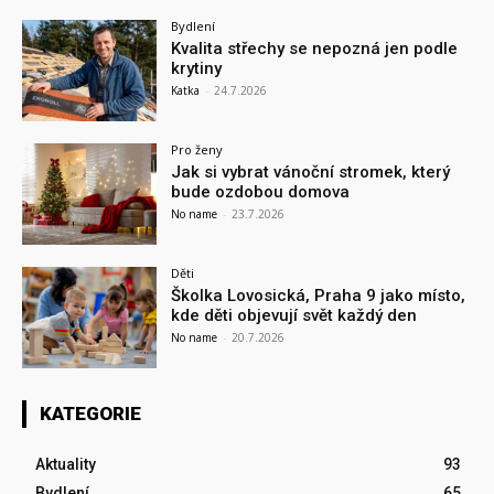
Bydlení
Kvalita střechy se nepozná jen podle
krytiny
Katka
-
24.7.2026
Pro ženy
Jak si vybrat vánoční stromek, který
bude ozdobou domova
No name
-
23.7.2026
Děti
Školka Lovosická, Praha 9 jako místo,
kde děti objevují svět každý den
No name
-
20.7.2026
KATEGORIE
Aktuality
93
Bydlení
65