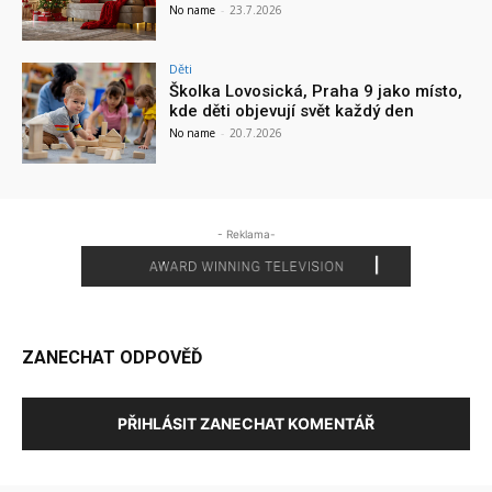
No name
-
23.7.2026
Děti
Školka Lovosická, Praha 9 jako místo,
kde děti objevují svět každý den
No name
-
20.7.2026
- Reklama-
ZANECHAT ODPOVĚĎ
PŘIHLÁSIT ZANECHAT KOMENTÁŘ