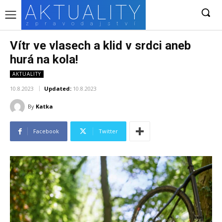
AKTUALITY
zpravodajství
Vítr ve vlasech a klid v srdci aneb
hurá na kola!
AKTUALITY
10.8.2023
Updated:
10.8.2023
By
Katka
Facebook
Twitter