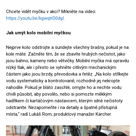
Chcete vidět myčku v akci? Mrkněte na video:
https://youtu.be/kgwqtrD0dgI
.
Jak umýt kolo mobilní myčkou
Nejprve kolo odstrojte a sundejte všechny brašny, pokud je na
kole máte. Začněte tím, že se zbavíte hrubých nečistot, jako
jsou bahno, kameny nebo větvičky. Mobilní myčka má opravdu
nízký tlak, ale i přesto se vyhněte citlivým mechanickým
částem jako jsou brzdy, převodovka a řetěz. „Na kolo stříkejte
vodu systematicky a kontrolovaně, rozhodně jej nekropte
nahodile. Pokud je bláto zaschlé, omyjte ho a nechte vodu
chvíli působit, aby povolilo, nebo si pomozte měkkým
hadříkem či kartáčovým nástavcem, kterým silné nečistoty
odstraníte. Nezapomeňte i na detaily a špatně přístupná
místa,“ radí Lukáš Rom, produktový manažer Kärcher.