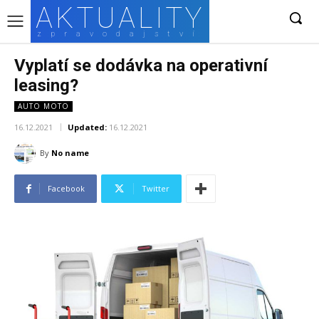
AKTUALITY
zpravodajství
Vyplatí se dodávka na operativní
leasing?
AUTO MOTO
16.12.2021
Updated:
16.12.2021
By
No name
Facebook
Twitter