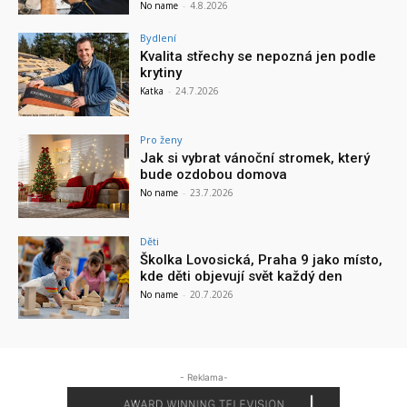
No name
-
4.8.2026
Bydlení
Kvalita střechy se nepozná jen podle
krytiny
Katka
-
24.7.2026
Pro ženy
Jak si vybrat vánoční stromek, který
bude ozdobou domova
No name
-
23.7.2026
Děti
Školka Lovosická, Praha 9 jako místo,
kde děti objevují svět každý den
No name
-
20.7.2026
- Reklama-