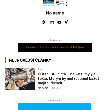
No name
- Reklama -
NEJNOVĚJŠÍ ČLÁNKY
Tech
Čištění DPF filtrů – největší mýty a
fakta, kterým by měl rozumět každý
majitel dieselu
No name
-
4.8.2026
- Reklama -