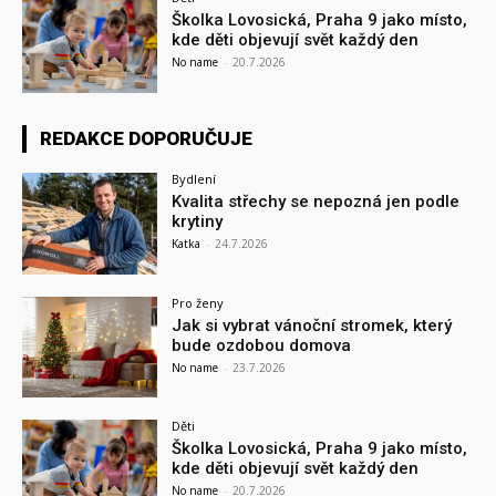
Školka Lovosická, Praha 9 jako místo,
kde děti objevují svět každý den
No name
-
20.7.2026
REDAKCE DOPORUČUJE
Bydlení
Kvalita střechy se nepozná jen podle
krytiny
Katka
-
24.7.2026
Pro ženy
Jak si vybrat vánoční stromek, který
bude ozdobou domova
No name
-
23.7.2026
Děti
Školka Lovosická, Praha 9 jako místo,
kde děti objevují svět každý den
No name
-
20.7.2026