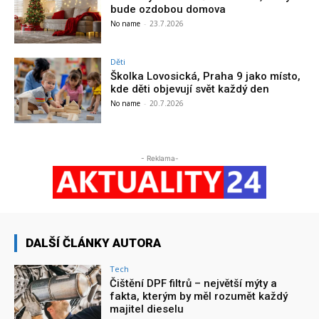
bude ozdobou domova
No name
-
23.7.2026
Děti
Školka Lovosická, Praha 9 jako místo,
kde děti objevují svět každý den
No name
-
20.7.2026
- Reklama-
DALŠÍ ČLÁNKY AUTORA
Tech
Čištění DPF filtrů – největší mýty a
fakta, kterým by měl rozumět každý
majitel dieselu