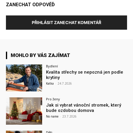
ZANECHAT ODPOVĚĎ
PŘIHLÁSIT ZANECHAT KOMENTÁŘ
MOHLO BY VÁS ZAJÍMAT
Bydlení
Kvalita střechy se nepozná jen podle
krytiny
Katka
-
24.7.2026
Pro ženy
Jak si vybrat vánoční stromek, který
bude ozdobou domova
No name
-
23.7.2026
Děti