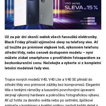
Už za pár dní skončí svátek všech fanoušků elektroniky.
Black Friday přináší výjimečné slevy na telefony vivo. Ať
už toužíte po prémiové vlajkové lodi, výkonném telefonu
střední třídy, nebo cenově dostupném modelu – nyní
můžete získat smartphone s prvotřídním fotoaparátem za
bezkonkurenční cenu. Nečekejte a vyberte si z kompletní
letošní modelové řady vivo.
Trojice nových modelů V40, V40 Lite a V40 SE přináší do
střední třídy vivo prémiové zážitky bez kompromisů. Elegantní
těla s tenkými rámečky a luxusními povrchovými úpravami
skrývají výkonný hardware a pokročilou fotografickou výbavu.
Ať už fotíte za denního světla nebo po setmění, špičkové
snímače v kombinaci s kvalitní optikou zachytí každý detail s