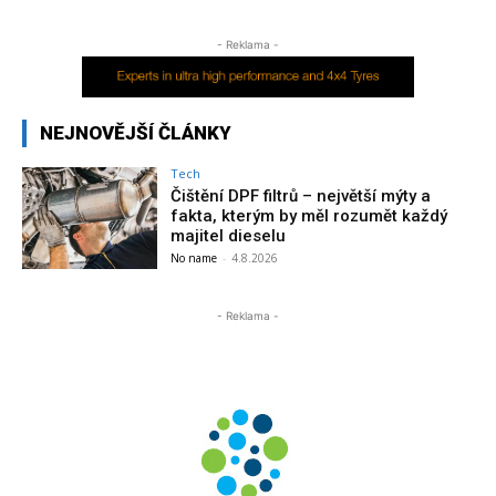
- Reklama -
NEJNOVĚJŠÍ ČLÁNKY
Tech
Čištění DPF filtrů – největší mýty a
fakta, kterým by měl rozumět každý
majitel dieselu
No name
-
4.8.2026
- Reklama -