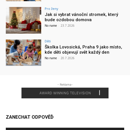
Pro ženy
Jak si vybrat vánoční stromek, který
bude ozdobou domova
No name
-
23.7.2026
Děti
Školka Lovosická, Praha 9 jako místo,
kde děti objevují svět každý den
No name
-
20.7.2026
- Reklama-
ZANECHAT ODPOVĚĎ