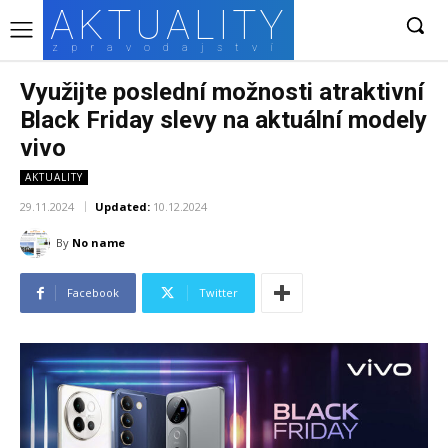
AKTUALITY
zpravodajství
Využijte poslední možnosti atraktivní
Black Friday slevy na aktuální modely
vivo
AKTUALITY
29.11.2024
Updated:
10.12.2024
By
No name
Facebook
Twitter