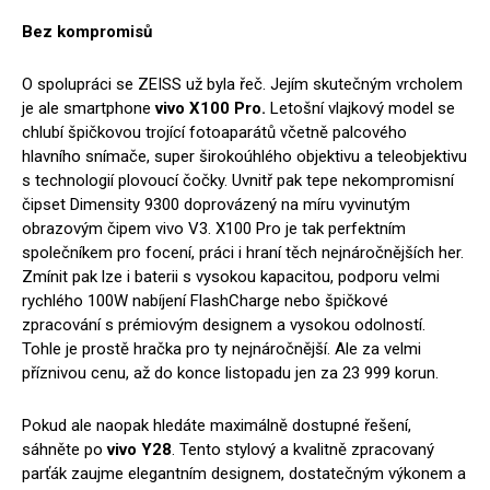
Bez kompromisů
O spolupráci se ZEISS už byla řeč. Jejím skutečným vrcholem
je ale smartphone
vivo X100 Pro.
Letošní vlajkový model se
chlubí špičkovou trojící fotoaparátů včetně palcového
hlavního snímače, super širokoúhlého objektivu a teleobjektivu
s technologií plovoucí čočky. Uvnitř pak tepe nekompromisní
čipset Dimensity 9300 doprovázený na míru vyvinutým
obrazovým čipem vivo V3. X100 Pro je tak perfektním
společníkem pro focení, práci i hraní těch nejnáročnějších her.
Zmínit pak lze i baterii s vysokou kapacitou, podporu velmi
rychlého 100W nabíjení FlashCharge nebo špičkové
zpracování s prémiovým designem a vysokou odolností.
Tohle je prostě hračka pro ty nejnáročnější. Ale za velmi
příznivou cenu, až do konce listopadu jen za 23 999 korun.
Pokud ale naopak hledáte maximálně dostupné řešení,
sáhněte po
vivo Y28
. Tento stylový a kvalitně zpracovaný
parťák zaujme elegantním designem, dostatečným výkonem a