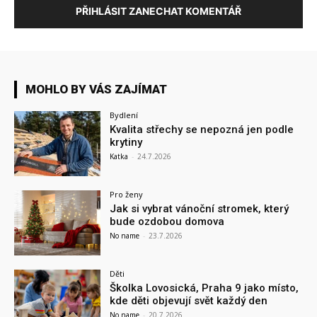
PŘIHLÁSIT ZANECHAT KOMENTÁŘ
MOHLO BY VÁS ZAJÍMAT
Bydlení
Kvalita střechy se nepozná jen podle
krytiny
Katka
-
24.7.2026
Pro ženy
Jak si vybrat vánoční stromek, který
bude ozdobou domova
No name
-
23.7.2026
Děti
Školka Lovosická, Praha 9 jako místo,
kde děti objevují svět každý den
No name
-
20.7.2026