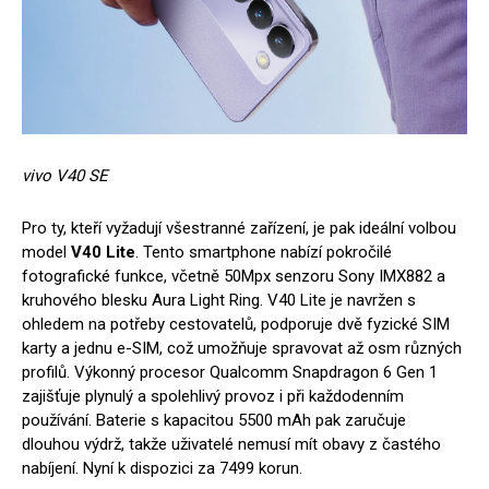
vivo V40 SE
Pro ty, kteří vyžadují všestranné zařízení, je pak ideální volbou
model
V40 Lite
. Tento smartphone nabízí pokročilé
fotografické funkce, včetně 50Mpx senzoru Sony IMX882 a
kruhového blesku Aura Light Ring. V40 Lite je navržen s
ohledem na potřeby cestovatelů, podporuje dvě fyzické SIM
karty a jednu e-SIM, což umožňuje spravovat až osm různých
profilů. Výkonný procesor Qualcomm Snapdragon 6 Gen 1
zajišťuje plynulý a spolehlivý provoz i při každodenním
používání. Baterie s kapacitou 5500 mAh pak zaručuje
dlouhou výdrž, takže uživatelé nemusí mít obavy z častého
nabíjení. Nyní k dispozici za 7499 korun.