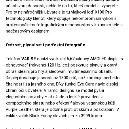
působivou přesností, nehledě na to, který model si vyberete.
Pro ty nejnáročnější uživatele je tu vlajková loď X100 Pro –
technologický klenot, který spojuje nekompromisní výkon s
profesionálními fotografickými schopnostmi v luxusním těle s
nadčasovým designem.
Ostrost, plynulost i perfektní fotografie
Telefon
V40 SE
nabízí vynikající 6,67palcový AMOLED displej s
obnovovací frekvencí 120 Hz, což poskytuje plynulý a ostrý
obraz ideální pro hry a sledování multimediálního obsahu.
Displej dosahuje jasnosti až 1800 nitů, což zaručuje perfektní
čitelnost i za jasného dne. Díky funkci Eye Care navíc displej
chrání oči uživatele. V rámci designu se model pyšní
elegantními povrchy – ať už jde o lesklé provedení z
kompozitního plastu nebo efektní fialovou veganskou kůži
Purple Leather, která je odolná proti otiskům a poškrábání. V
exkluzivních Black Friday slevách jen za 3999 korun.