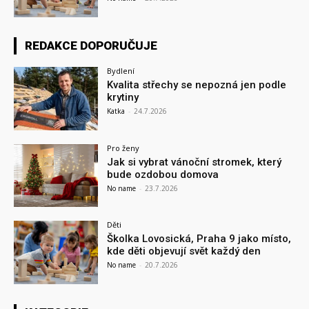
REDAKCE DOPORUČUJE
Bydlení
Kvalita střechy se nepozná jen podle
krytiny
Katka
-
24.7.2026
Pro ženy
Jak si vybrat vánoční stromek, který
bude ozdobou domova
No name
-
23.7.2026
Děti
Školka Lovosická, Praha 9 jako místo,
kde děti objevují svět každý den
No name
-
20.7.2026