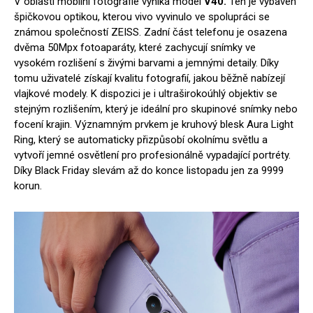
V oblasti mobilní fotografie vyniká model
V40.
Ten je vybaven
špičkovou optikou, kterou vivo vyvinulo ve spolupráci se
známou společností ZEISS. Zadní část telefonu je osazena
dvěma 50Mpx fotoaparáty, které zachycují snímky ve
vysokém rozlišení s živými barvami a jemnými detaily. Díky
tomu uživatelé získají kvalitu fotografií, jakou běžně nabízejí
vlajkové modely. K dispozici je i ultraširokoúhlý objektiv se
stejným rozlišením, který je ideální pro skupinové snímky nebo
focení krajin. Významným prvkem je kruhový blesk Aura Light
Ring, který se automaticky přizpůsobí okolnímu světlu a
vytvoří jemné osvětlení pro profesionálně vypadající portréty.
Díky Black Friday slevám až do konce listopadu jen za 9999
korun.