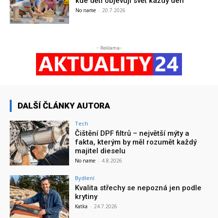
kde děti objevují svět každý den
No name
-
20.7.2026
- Reklama-
DALŠÍ ČLÁNKY AUTORA
Tech
Čištění DPF filtrů – největší mýty a
fakta, kterým by měl rozumět každý
majitel dieselu
No name
-
4.8.2026
Bydlení
Kvalita střechy se nepozná jen podle
krytiny
Katka
-
24.7.2026