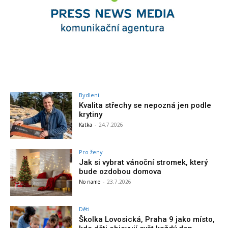
Bydlení
Kvalita střechy se nepozná jen podle
krytiny
Katka
-
24.7.2026
Pro ženy
Jak si vybrat vánoční stromek, který
bude ozdobou domova
No name
-
23.7.2026
Děti
Školka Lovosická, Praha 9 jako místo,